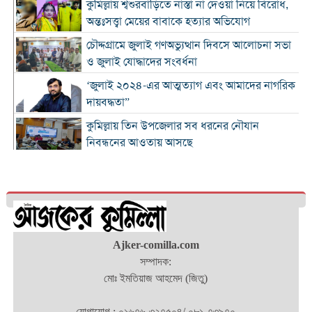
কুমিল্লায় শ্বশুরবাড়িতে নাস্তা না দেওয়া নিয়ে বিরোধ,
অন্তঃসত্ত্বা মেয়ের বাবাকে হত্যার অভিযোগ
চৌদ্দগ্রামে জুলাই গণঅভ্যুত্থান দিবসে আলোচনা সভা
ও জুলাই যোদ্ধাদের সংবর্ধনা
‘জুলাই ২০২৪-এর আত্মত্যাগ এবং আমাদের নাগরিক
দায়বদ্ধতা”
কুমিল্লায় তিন উপজেলার সব ধরনের নৌযান
নিবন্ধনের আওতায় আসছে
কুমিল্লার কৃতি সন্তান আওসাফ চৌধুরী নতুন কুঁড়ি
স্পোর্টস-২০২৬ এ জাতীয় দাবায় চ্যাম্পিয়ন
দাউদকান্দিতে ৫২ কেজি গাঁজাসহ প্রাইভেট কার জব্দ,
আটক ১
Ajker-comilla.com
কুমিল্লার ৫ হাসপাতাল-ডায়াগনস্টিক সাময়িকভাবে
সম্পাদক:
বন্ধের নির্দেশ
মোঃ ইমতিয়াজ আহমেদ (জিতু)
জুলাই গণ-অভ্যুত্থান দিবস উপলক্ষে নোবিপ্রবিতে
স্বেচ্ছায় রক্তদান কর্মসূচি
যোগাযোগ : ০১৬৭৬-৩২৭৫০৪/ ০৮১-৭৩৯৭০