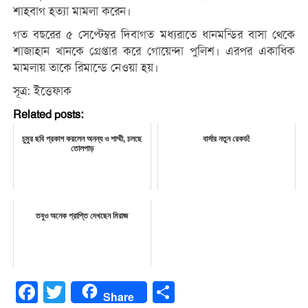
শাহবাগ হত্যা মামলা করেন।
গত বছরের ৫ সেপ্টেম্বর দিবাগত মধ্যরাতে ধানমন্ডির বাসা থেকে
শাজাহান খানকে গ্রেপ্তার করে গোয়েন্দা পুলিশ। এরপর একাধিক
মামলায় তাকে রিমান্ডে নেওয়া হয়।
সূত্র: ইত্তেফাক
Related posts:
চুমুর ছবি প্রকাশ করলেন অনন্য ও শাম্মী, চলছে
বার্সার নতুন রেকর্ড!
তােলপাড়
তবুও অনেক প্রাপ্তি দেখছেন মিরাজ
Facebook
Twitter
Share
Share