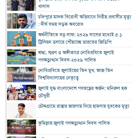
খালাস
চাঁদপুরে মাদক বিরোধী অভিযানে নিরীহ প্রবাসীর মৃত্যু
: দীর্ঘ সময় সড়ক অবরোধ
অর্থনীতিতে বড় লাফ: ২০২৯ সালের মধ্যেই ৫.১
ট্রিলিয়ন ডলারে পৌঁছাচ্ছে ভারতের জিডিপি
শ্রদ্ধা, স্মরণ ও অঙ্গীকারে নোবিপ্রবিতে জুলাই
গণঅভ্যুত্থান দিবস-২০২৬ পালিত
নোবিপ্রবিতে জুলাইয়ের তিন মুখ, আজ তিন
বিশ্ববিদ্যালয়ের নেতৃত্বে
জুলাই যুদ্ধ বাংলাদেশে গণতন্ত্রের অর্জন: মনিরুল হক
চৌধুরী
চৌদ্দগ্রামে রাস্তার জায়গায় নিয়ে হামলায় যুবকের মৃত্যু
কুমিল্লায় জুলাই গণঅভ্যুত্থান দিবস পালিত