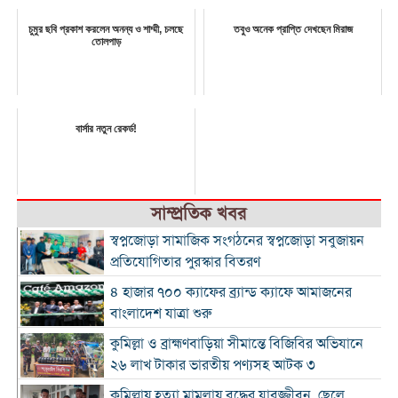
চুমুর ছবি প্রকাশ করলেন অনন্য ও শাম্মী, চলছে
তবুও অনেক প্রাপ্তি দেখছেন মিরাজ
তােলপাড়
বার্সার নতুন রেকর্ড!
সাম্প্রতিক খবর
স্বপ্নজোড়া সামাজিক সংগঠনের স্বপ্নজোড়া সবুজায়ন
প্রতিযোগিতার পুরস্কার বিতরণ
৪ হাজার ৭০০ ক্যাফের ব্র্যান্ড ক্যাফে আমাজনের
বাংলাদেশ যাত্রা শুরু
কুমিল্লা ও ব্রাহ্মণবাড়িয়া সীমান্তে বিজিবির অভিযানে
২৬ লাখ টাকার ভারতীয় পণ্যসহ আটক ৩
কুমিল্লায় হত্যা মামলায় বৃদ্ধের যাবজ্জীবন, ছেলে