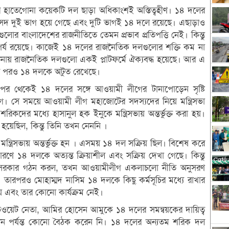
 হাতেগোনা কয়েকটি দল ছাড়া অধিকাংশই অস্তিত্বহীণ। ১৪ দলের
 জাসদ দুই ভাগ হয়ে গেছে এবং দুটি ভাগই ১৪ দলে রয়েছে। এছাড়াও
গুলোর বাংলাদেশের রাজনীতিতে তেমন প্রভাব প্রতিপত্তি নেই। কিন্তু
্য রয়েছে। কাজেই ১৪ দলের রাজনৈতিক দলগুলোর শক্তি কম না
চেতনায় রাজনৈতিক দলগুলো একই প্লাটফর্মে ঐক্যবদ্ধ হয়েছে। আর এ
ার পরও ১৪ দলকে অটুত রেখেছে।
 পর থেকেই ১৪ দলের সঙ্গে আওয়ামী লীগের টানাপোড়েন সৃষ্টি
 সে সময়ে আওয়ামী লীগ মহাজোটের সদস্যদের নিয়ে মন্ত্রিসভা
ের মধ্যে হাসানুল হক ইনুকে মন্ত্রিসভায় অন্তর্ভুক্ত করা হয়।
 হয়েছিল, কিন্তু তিনি তখন নেননি ।
ত্রিসভায় অন্তর্ভুক্ত হন । এসময় ১৪ দল সক্রিয় ছিল। বিশেষ করে
রণে ১৪ দলকে অত্যন্ত ক্রিয়াশীল এবং সক্রিয় দেখা গেছে। কিন্তু
ন সরকার গঠন করল, তখন আওয়ামীলীগ একলাচলো নীতি অনুসরণ
রপরও মোহাম্মদ নাসিম ১৪ দলকে কিছু কর্মসূচির মধ্যে রাখার
ক্রিয় এবং তার কোনো কার্যক্রম নেই।
ভিওয়েট নেতা, আমির হোসেন আমুকে ১৪ দলের সমন্বয়কের দায়িত্ব
ি এখন পর্যন্ত কোনো বৈঠক করেন নি। ১৪ দলের অন্যতম শরিক দল