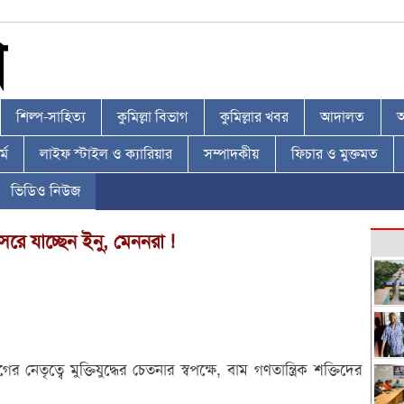
শিল্প-সাহিত্য
কুমিল্লা বিভাগ
কুমিল্লার খবর
আদালত
আ
্ম
লাইফ স্টাইল ও ক্যারিয়ার
সম্পাদকীয়
ফিচার ও মুক্তমত
ভিডিও নিউজ
রে যাচ্ছেন ইনু, মেননরা !
ত্বে মুক্তিযুদ্ধের চেতনার স্বপক্ষে, বাম গণতান্ত্রিক শক্তিদের