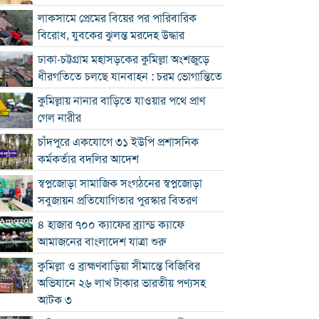
লাকসামে প্রেমের বিয়ের পর পারিবারিক
বিরোধ, যুবকের ঝুলন্ত মরদেহ উদ্ধার
ঢাকা-চট্টগ্রাম মহাসড়কের কুমিল্লা অংশজুড়ে
ধীরগতিতে চলছে যানবাহন : চরম ভোগান্তিতে
কুমিল্লায় নানার বাড়িতে যাওয়ার পথে প্রাণ
গেল নারীর
চাঁদপুরে একযোগে ৩১ ইউপি প্রশাসনিক
কর্মকর্তার বদলির আদেশ
স্বপ্নজোড়া সামাজিক সংগঠনের স্বপ্নজোড়া
সবুজায়ন প্রতিযোগিতার পুরস্কার বিতরণ
৪ হাজার ৭০০ ক্যাফের ব্র্যান্ড ক্যাফে
আমাজনের বাংলাদেশ যাত্রা শুরু
কুমিল্লা ও ব্রাহ্মণবাড়িয়া সীমান্তে বিজিবির
অভিযানে ২৬ লাখ টাকার ভারতীয় পণ্যসহ
আটক ৩