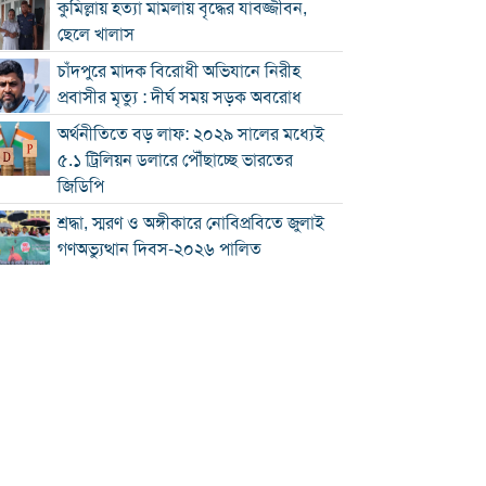
কুমিল্লায় হত্যা মামলায় বৃদ্ধের যাবজ্জীবন,
ছেলে খালাস
চাঁদপুরে মাদক বিরোধী অভিযানে নিরীহ
প্রবাসীর মৃত্যু : দীর্ঘ সময় সড়ক অবরোধ
অর্থনীতিতে বড় লাফ: ২০২৯ সালের মধ্যেই
৫.১ ট্রিলিয়ন ডলারে পৌঁছাচ্ছে ভারতের
জিডিপি
শ্রদ্ধা, স্মরণ ও অঙ্গীকারে নোবিপ্রবিতে জুলাই
গণঅভ্যুত্থান দিবস-২০২৬ পালিত
নোবিপ্রবিতে জুলাইয়ের তিন মুখ, আজ তিন
বিশ্ববিদ্যালয়ের নেতৃত্বে
জুলাই যুদ্ধ বাংলাদেশে গণতন্ত্রের অর্জন:
মনিরুল হক চৌধুরী
চৌদ্দগ্রামে রাস্তার জায়গায় নিয়ে হামলায়
যুবকের মৃত্যু
কুমিল্লায় জুলাই গণঅভ্যুত্থান দিবস পালিত