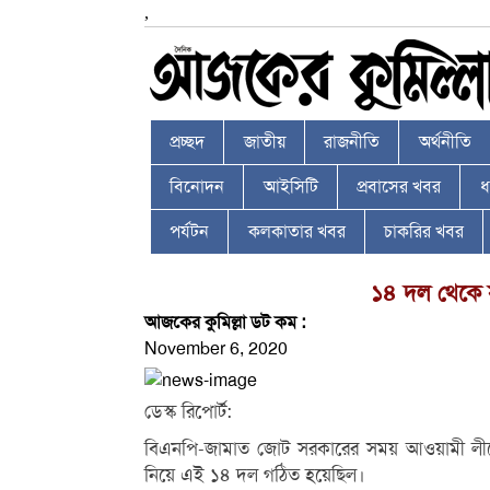
,
প্রচ্ছদ
জাতীয়
রাজনীতি
অর্থনীতি
বিনোদন
আইসিটি
প্রবাসের খবর
ধর
পর্যটন
কলকাতার খবর
চাকরির খবর
১৪ দল থেকে স
আজকের কুমিল্লা ডট কম :
November 6, 2020
ডেস্ক রিপোর্ট:
বিএনপি-জামাত জোট সরকারের সময় আওয়ামী লীগের নেতৃ
নিয়ে এই ১৪ দল গঠিত হয়েছিল।