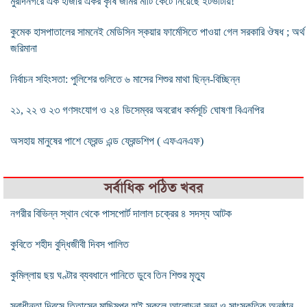
মুরাদনগরে এক হাজার একর কৃষি জমির মাটি কেটে নিয়েছে ইটভাটায়!
কুমেক হাসপাতালের সামনেই মেডিসিন স্কয়ার ফার্মেসিতে পাওয়া গেল সরকারি ঔষধ ; অর্থ
জরিমানা
নির্বাচন সহিংসতা: পুলিশের গুলিতে ৬ মাসের শিশুর মাথা ছিন্ন-বিচ্ছিন্ন
২১, ২২ ও ২৩ গণসংযোগ ও ২৪ ডিসেম্বর অবরোধ কর্মসূচি ঘোষণা বিএনপির
অসহায় মানুষের পাশে ফ্রেন্ড এন্ড ফ্রেন্ডশিপ ( এফএনএফ)
সর্বাধিক পঠিত খবর
নগরীর বিভিন্ন স্থান থেকে পাসপোর্ট দালাল চক্রের ৪ সদস্য আটক
কুবিতে শহীদ বুদ্ধিজীবী দিবস পালিত
কুমিল্লায় ছয় ঘণ্টার ব্যবধানে পানিতে ডুবে তিন শিশুর মৃত্যু
স্বাধীনতা দিবসে তিতাসের মাছিমপুর হাই স্কুলে আলোচনা সভা ও সাংস্কৃতিক অনুষ্ঠান