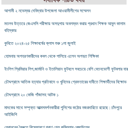
সর্বাধিক পঠিত খবর
আগামী ২ নভেম্বর দেবিদ্বার উপজেলা আওয়ামীলীগের সম্মেলন
মতলব উত্তরে জেএসসি পরীক্ষায় অসদুপায় অবলম্বন করায় প্রধান শিক্ষক আবুল কালাম
বহিস্কার
কুবিতে ২০২৪-২৫ শিক্ষাবর্ষের ক্লাস শুরু ১লা জুলাই
হোমনায় অপহরণকারীদের কবল থেকে পালিয়ে এলেন অপহৃত শিক্ষিকা
ইংলিশ প্রিমিয়ার লিগ,জার্মানি ও ইতালিয়ান ফুটবলে সবচেয়ে বেশি বেতনভোগী ফুটবলার যার
চৌদ্দগ্রামে আতিক হত্যার প্রতিবাদে ও খুনিদের গ্রেফতারের দাবীতে শিক্ষার্থীদের বিক্ষোভ
চৌদ্দগ্রামে ২০ কেজি গাঁজাসহ আটক ১
মাদকের সাথে সম্পৃক্ত আত্মসমর্পনকারীরা পুলিশের কঠোর নজরদারিতে রয়েছে : চাঁদপুরে
আইজিপি
লেবাননের বৈরুতে বিস্ফোরণে প্রাণ গেল কুমিল্লার রেজাউলের