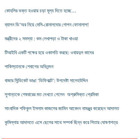
কোহলির ভক্ত হওয়ায় চড়া মূল্য দিতে হচ্ছে…
ব্যালন ডি’অর নিয়ে মেসি-রোনালদোর গোপন ফোনালাপ!
মন্ত্রীদের ২ সমস্যা : কম লেখাপড়া ও টাকা খাওয়া
টিআইবি একটি পক্ষের হয়ে ওকালতি করছে: ওবায়দুল কাদের
পাকিস্তানকে শেবাগের অভিনন্দন
বাজার সিন্ডিকেট ভাঙা ‘ডিফিকাল্ট’: উপদেষ্টা সালেহউদ্দিন
সুশান্তকে শেষবারের মত দেখতে গেলেন অশ্রুসিক্ত প্রেমিকা
সাংবাদিক শফিকুল ইসলাম কাজলের জামিন আবেদন নামঞ্জুর করেছেন আদালত
কুমিল্লায় আদালতে এসে ছেলের সাথে সম্পর্ক ছিন্ন করে পিতার ঘোষণাপত্র