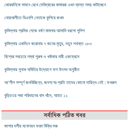
কোরবানিকে সামনে রেখে দেবিদ্বারের কামাররা এখন ব্যস্ত সময় কাটাচ্ছেন
নোয়াখালীতে বিএনপি নেতাকে কুপিয়ে জখম
কুমিল্লায় শ্রমিক সেজে ধর্ষণ মামলার আসামি ধরলো পুলিশ
কুমিল্লায় একদিনে করোনায় ৭ জনের মৃত্যু, নতুন শনাক্ত ২৮৩
বিশ্বের সবচেয়ে লম্বা পুরুষ ও খর্বাকার নারী একফ্রেমে
কুমিল্লায় পুনাক সমিতির উদ্যোগে ফল উৎসব অনুষ্ঠিত
আ’লীগ সম্পূর্ণ জনবিচ্ছিন্ন, জনগণের প্রতি তাদের কোনো দায়িত্ব নেই : ফখরুল
বুড়িচংয়ে পদ্মা পরিবহনের বাস খাঁদে, আহত ১২
সর্বাধিক পঠিত খবর
জাপার দলীয় মনোনয়ন ফরম বিক্রি শুরু