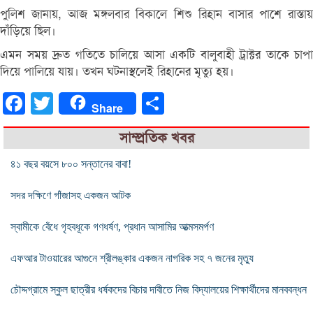
পুলিশ জানায়, আজ মঙ্গলবার বিকালে শিশু রিহান বাসার পাশে রাস্তায়
দাঁড়িয়ে ছিল।
এমন সময় দ্রুত গতিতে চালিয়ে আসা একটি বালুবাহী ট্রাক্টর তাকে চাপা
দিয়ে পালিয়ে যায়। তখন ঘটনাস্থলেই রিহানের মৃত্যু হয়।
Facebook
Twitter
Share
Share
সাম্প্রতিক খবর
৪১ বছর বয়সে ৮০০ সন্তানের বাবা!
সদর দক্ষিণে গাঁজাসহ একজন আটক
স্বামীকে বেঁধে গৃহবধূকে গণধর্ষণ, প্রধান আসামির আত্মসমর্পণ
এফআর টাওয়ারের আগুনে শ্রীলঙ্কার একজন নাগরিক সহ ৭ জনের মৃত্যু
চৌদ্দগ্রামে স্কুল ছাত্রীর ধর্ষকদের বিচার দাবীতে নিজ বিদ্যালয়ের শিক্ষার্থীদের মানববন্ধন