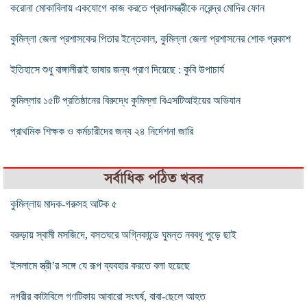
করোনা মোকাবিলায় একযোগে কাজ করতে প্রধানমন্ত্রীকে নরেন্দ্র মোদির ফোন
কুমিল্লা জেলা প্রশাসকের পিতার ইন্তেকাল, কুমিল্লা জেলা প্রশাসনের শোক প্রকাশ
ইতিহাসে শুধু বাঙ্গালীরাই ভাষার জন্য প্রাণ দিয়েছে : কুবি উপাচার্য
কুমিল্লার ১৫টি প্রতিষ্ঠানের বিরুদ্ধে কুমিল্লা বিএসটিআইয়ের অভিযান
প্রাথমিক শিক্ষক ও কর্মচারীদের জন্য ২৪ নির্দেশনা জারি
সর্বাধিক পঠিত খবর
কুমিল্লায় মাদক-গরুসহ আটক ৫
বরুড়ায় স্বামী মসজিদে, বসতঘরে অগ্নিকান্ডে ঘুমন্ত নববধূ পুড়ে ছাই
ইসলামে স্ত্রী’র সঙ্গে যে রূপ ব্যবহার করতে বলা হয়েছে
নগরীর কাটাবিলে গণটিকায় আবারো সংঘর্ষ, বাবা-ছেলে আহত