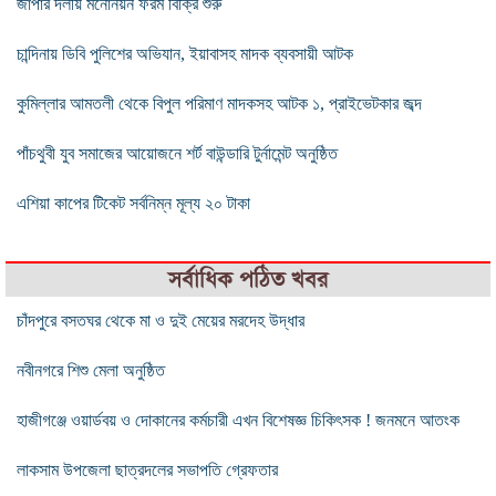
জাপার দলীয় মনোনয়ন ফরম বিক্রি শুরু
চান্দিনায় ডিবি পুলিশের অভিযান, ইয়াবাসহ মাদক ব্যবসায়ী আটক
কুমিল্লার আমতলী থেকে বিপুল পরিমাণ মাদকসহ আটক ১, প্রাইভেটকার জব্দ
পাঁচথুবী যুব সমাজের আয়োজনে শর্ট বাউন্ডারি টুর্নামেন্ট অনুষ্ঠিত
এশিয়া কাপের টিকেট সর্বনিম্ন মূল্য ২০ টাকা
সর্বাধিক পঠিত খবর
চাঁদপুরে বসতঘর থেকে মা ও দুই মেয়ের মরদেহ উদ্ধার
নবীনগরে শিশু মেলা অনুষ্ঠিত
হাজীগঞ্জে ওয়ার্ডবয় ও দোকানের কর্মচারী এখন বিশেষজ্ঞ চিকিৎসক ! জনমনে আতংক
লাকসাম উপজেলা ছাত্রদলের সভাপতি গ্রেফতার