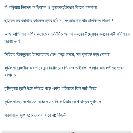
বি-বাড়িয়ায় নিরাপদ অভিবাসন ও পুনরেকত্রীকরণ বিষয়ক কর্মশালা
ছাত্রদলের ব্যানারে কামরুল হুদার ছবি না দেওয়ায় ইফতার মাহফিলে হামলা!!
আজ কাশিনগর ডিগ্রি কলেজের নবনির্মিত অনার্স ভবনের উদ্বোধন করবেন হাই কমিশনার
প্রণয় ভার্মা
সিরিয়ার বিমানবন্দরে ইসরায়েলের ক্ষেপণাস্ত্র হামলা, সব ফ্লাইট বন্ধ ঘোষণা
কুমিল্লা কেন্দ্রীয় কারাগারে বন্দি নির্যাতনের ভিডিও ভাইরাল! প্রধান কারারক্ষীসহ দুজন
বরখাস্ত
কুমিল্লায় ট্রলি উল্টে নদীতে পড়ে একই পরিবারের তিন নারী নিহত
কুমিল্লাসহ দেশের ২০ অঞ্চলে ৬০ কিলোমিটার বেগে ঝড়ের পূর্বাভাস
সরকারকে ব্যর্থ হতে দেওয়া যাবে না: রিজভী