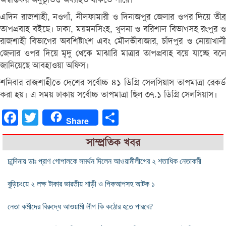
এদিন রাজশাহী, নওগাঁ, নীলফামারী ও দিনাজপুর জেলার ওপর দিয়ে তীব্র
তাপপ্রবাহ বইছে। ঢাকা, ময়মনসিংহ, খুলনা ও বরিশাল বিভাগসহ রংপুর ও
রাজশাহী বিভাগের অবশিষ্টাংশ এবং মৌলভীবাজার, চাঁদপুর ও নোয়াখালী
জেলার ওপর দিয়ে মৃদু থেকে মাঝারি মাত্রার তাপপ্রবাহ বয়ে যাচ্ছে বলে
জানিয়েছে আবহাওয়া অফিস।
শনিবার রাজশাহীতে দেশের সর্বোচ্চ ৪১ ডিগ্রি সেলসিয়াস তাপমাত্রা রেকর্ড
করা হয়। এ সময় ঢাকায় সর্বোচ্চ তাপমাত্রা ছিল ৩৭.১ ডিগ্রি সেলসিয়াস।
Facebook
Twitter
Share
Share
সাম্প্রতিক খবর
চান্দিনায় ডাঃ প্রাণ গোপালকে সমর্থন দিলেন আওয়ামীলীগের ২ শতাধিক নেতাকর্মী
বুড়িচংয়ে ২ লক্ষ টাকার ভারতীয় শাড়ী ও পিকআপসহ আটক ১
নেতা কর্মীদের বিরুদ্ধে আওয়ামী লীগ কি কঠোর হতে পারবে?