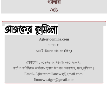
গ্যালারী
ads
Ajker-comilla.com
সম্পাদক:
মোঃ ইমতিয়াজ আহমেদ (জিতু)
যোগাযোগ : ০১৬৭৬-৩২৭৫০৪/ ০৮১-৭৩৯৭০
বার্তা ও বাণিজ্যিক কার্যালয়- হুমায়ন টাওয়ার, চকবাজার, সদর,কুমিল্লা।
Email- Ajkercomillanews@gmail.com.
Jitunews.tiger@gmail.com