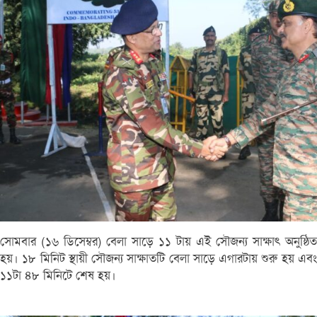
সোমবার (১৬ ডিসেম্বর) বেলা সাড়ে ১১ টায় এই সৌজন্য সাক্ষাৎ অনুষ্ঠিত
হয়। ১৮ মিনিট স্থায়ী সৌজন্য সাক্ষাতটি বেলা সাড়ে এগারটায় শুরু হয় এবং
১১টা ৪৮ মিনিটে শেষ হয়।