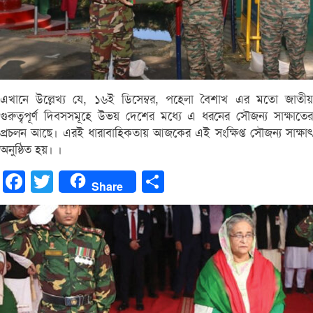
এখানে উল্লেখ্য যে, ১৬ই ডিসেম্বর, পহেলা বৈশাখ এর মতো জাতীয়
গুরুত্বপূর্ণ দিবসসমূহে উভয় দেশের মধ্যে এ ধরনের সৌজন্য সাক্ষাতের
প্রচলন আছে। এরই ধারাবাহিকতায় আজকের এই সংক্ষিপ্ত সৌজন্য সাক্ষাৎ
অনুষ্ঠিত হয়। ।
Facebook
Twitter
Share
Share