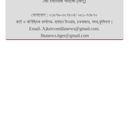
মোঃ ইমতিয়াজ আহমেদ (জিতু)
যোগাযোগ : ০১৬৭৬-৩২৭৫০৪/ ০৮১-৭৩৯৭০
বার্তা ও বাণিজ্যিক কার্যালয়- হুমায়ন টাওয়ার, চকবাজার, সদর,কুমিল্লা।
Email- Ajkercomillanews@gmail.com.
Jitunews.tiger@gmail.com