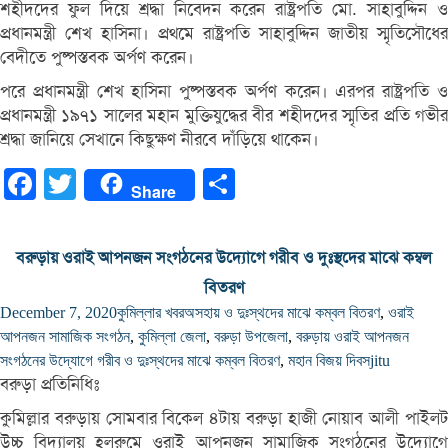
শহীদদের ফুল দিয়ে শ্রদ্ধা নিবেদন করেন রাষ্ট্রপতি মো. সাহাবুদ্দিন ও
প্রধানমন্ত্রী শেখ হাসিনা। প্রথমে রাষ্ট্রপতি সাহাবুদ্দিন জাতীয় স্মৃতিসৌধের
বেদীতে পুষ্পস্তবক অর্পণ করেন।
পরে প্রধানমন্ত্রী শেখ হাসিনা পুষ্পস্তবক অর্পণ করেন। এরপর রাষ্ট্রপতি ও
প্রধানমন্ত্রী ১৯৭১ সালের মহান মুক্তিযুদ্ধের বীর শহীদদের স্মৃতির প্রতি গভীর
শ্রদ্ধা জানিয়ে সেখানে কিছুক্ষণ নীরবে দাঁড়িয়ে থাকেন।
Facebook
Twitter
Share
Share
বরুড়ায় ওরাই আপনজন সংগঠনের উদ্যোগে গরীব ও দুঃস্থদের মাঝে কম্বল
বিতরণ
December 7, 2020
কুমিল্লার খবর
অসহায় ও দুঃস্থদের মাঝে কম্বল বিতরণ
,
ওরাই
আপনজন সামাজিক সংগঠন
,
কুমিল্লা জেলা
,
বরুড়া উপজেলা
,
বরুড়ায় ওরাই আপনজন
সংগঠনের উদ্যোগে গরীব ও দুঃস্থদের মাঝে কম্বল বিতরণ
,
মহান বিজয় দিবস
jitu
বরুড়া প্রতিনিধিঃ
কুমিল্লার বরুড়ায় সোমবার বিকেল ৪টায় বরুড়া হাজী নোয়াব আলী পাইলট
উচ্চ বিদ্যালয় হলরুমে ওরাই আপনজন সামাজিক সংগঠনের উদ্যোগে