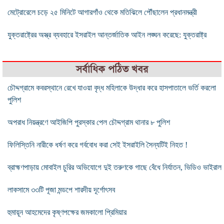
মেট্রোরেলে চড়ে ২৫ মিনিটে আগারগাঁও থেকে মতিঝিলে পৌঁছালেন প্রধানমন্ত্রী
যুক্তরাষ্ট্রের অস্ত্র ব্যবহারে ইসরাইল আন্তর্জাতিক আইন লঙ্ঘন করেছে: যুক্তরাষ্ট্র
সর্বাধিক পঠিত খবর
চৌদ্দগ্রামে কবরস্থানে রেখে যাওয়া বৃদ্ধ মহিলাকে উদ্ধার করে হাসপাতালে ভর্তি করলো
পুলিশ
অপরাধ নিয়ন্ত্রণে আইজিপি পুরস্কার পেল চৌদ্দগ্রাম থানার ৮ পুলিশ
ফিলিস্তিনি নারীকে ধর্ষণ করে গর্ববোধ করা সেই ইসরাইলি সৈন্যটিই নিহত !
ব্রাহ্মণপাড়ায় মোবাইল চুরির অভিযোগে দুই তরুণকে গাছে বেঁধে নির্যাতন, ভিডিও ভাইরাল
লাকসামে ৩৩টি পূজা মন্ডপে শারদীয় দূর্গোৎসব
হুমায়ূন আহমেদের কৃষ্ণপক্ষের জমকালো প্রিমিয়ার