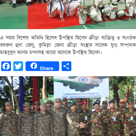
এ সময় বিশেষ অতিথি হিসেব উপস্থিত ছিলেন ক্রীড়া ব্যক্তিত্ব ও সংগঠক
বদরুল হুদা জেনু, কুমিল্লা জেলা ক্রীড়া সংস্থার সাবেক যুগ্ম সম্পাদক
মাহবুবুল আলম চপলসহ আরো অনেকে উপস্থিত ছিলেন।
Facebook
Twitter
Share
Share