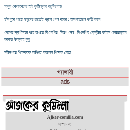
মানুষ কেনাবেচার হাট কুমিল্লার কান্দিরপাড়
চাঁদপুরে গায়ে হলুদের রাতেই প্রাণ গেল বরের : হাসপাতালে ভর্তি কনে
দেশের স্বা‌ধীনতা ধরে রাখতে বিএন‌পির বিকল্প নেই- বিএনপির কেন্দ্রীয় ভাইস চেয়ারম্যান
বরকত উল্লাহ বুলু
নবীনগরে শিক্ষককে লাঞ্চিত করলেন শিক্ষক নেতা
গ্যালারী
ads
Ajker-comilla.com
সম্পাদক: