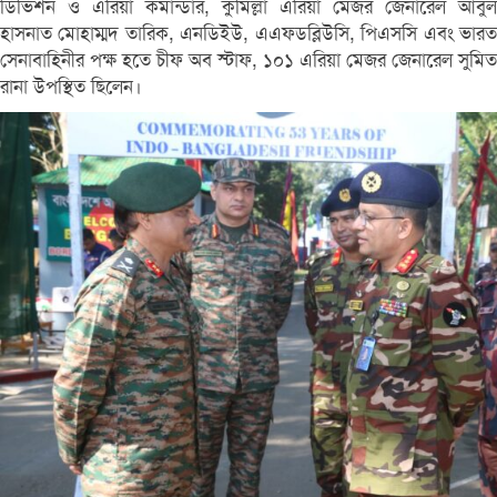
ডিভিশন ও এরিয়া কমান্ডার, কুমিল্লা এরিয়া মেজর জেনারেল আবুল
হাসনাত মোহাম্মদ তারিক, এনডিইউ, এএফডব্লিউসি, পিএসসি এবং ভারত
সেনাবাহিনীর পক্ষ হতে চীফ অব স্টাফ, ১০১ এরিয়া মেজর জেনারেল সুমিত
রানা উপস্থিত ছিলেন।