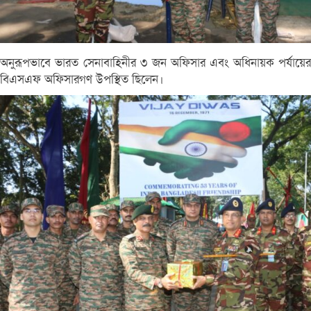
অনুরূপভাবে ভারত সেনাবাহিনীর ৩ জন অফিসার এবং অধিনায়ক পর্যায়ের
বিএসএফ অফিসারগণ উপস্থিত ছিলেন।