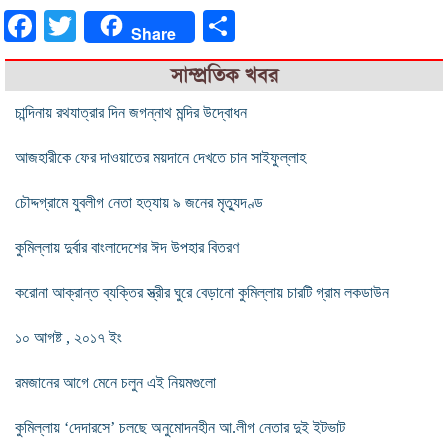
Facebook
Twitter
Share
Share
সাম্প্রতিক খবর
চান্দিনায় রথযাত্রার দিন জগন্নাথ মন্দির উদ্বোধন
আজহারীকে ফের দাওয়াতের ময়দানে দেখতে চান সাইফুল্লাহ
চৌদ্দগ্রামে যুবলীগ নেতা হত্যায় ৯ জনের মৃত্যুদণ্ড
কুমিল্লায় দুর্বার বাংলাদেশের ঈদ উপহার বিতরণ
করোনা আক্রান্ত ব্যক্তির স্ত্রীর ঘুরে বেড়ানো কুমিল্লায় চারটি গ্রাম লকডাউন
১০ আগষ্ট , ২০১৭ ইং
রমজানের আগে মেনে চলুন এই নিয়মগুলো
কুমিল্লায় ‘দেদারসে’ চলছে অনুমোদনহীন আ.লীগ নেতার দুই ইটভাট