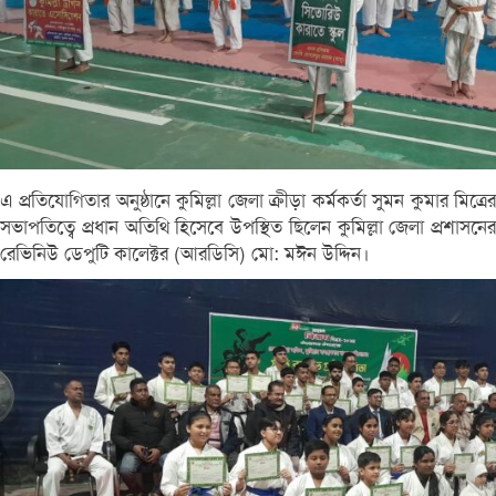
এ প্রতিযোগিতার অনুষ্ঠানে কুমিল্লা জেলা ক্রীড়া কর্মকর্তা সুমন কুমার মিত্রের
সভাপতিত্বে প্রধান অতিথি হিসেবে উপস্থিত ছিলেন কুমিল্লা জেলা প্রশাসনের
রেভিনিউ ডেপুটি কালেক্টর (আরডিসি) মো: মঈন উদ্দিন।