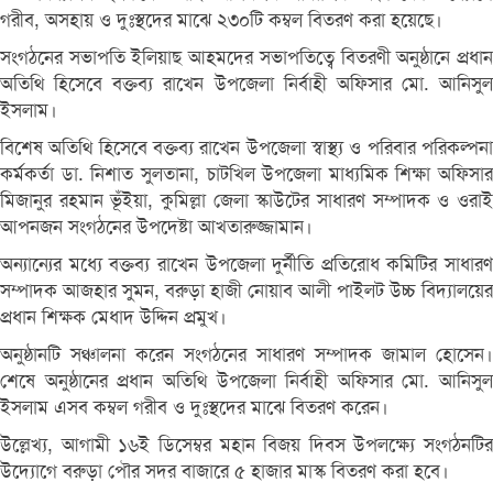
গরীব, অসহায় ও দুঃস্থদের মাঝে ২৩০টি কম্বল বিতরণ করা হয়েছে।
সংগঠনের সভাপতি ইলিয়াছ আহমদের সভাপতিত্বে বিতরণী অনুষ্ঠানে প্রধান
অতিথি হিসেবে বক্তব্য রাখেন উপজেলা নির্বাহী অফিসার মো. আনিসুল
ইসলাম।
বিশেষ অতিথি হিসেবে বক্তব্য রাখেন উপজেলা স্বাস্থ্য ও পরিবার পরিকল্পনা
কর্মকর্তা ডা. নিশাত সুলতানা, চাটখিল উপজেলা মাধ্যমিক শিক্ষা অফিসার
মিজানুর রহমান ভূঁইয়া, কুমিল্লা জেলা স্কাউটের সাধারণ সম্পাদক ও ওরাই
আপনজন সংগঠনের উপদেষ্টা আখতারুজ্জামান।
অন্যান্যের মধ্যে বক্তব্য রাখেন উপজেলা দুর্নীতি প্রতিরোধ কমিটির সাধারণ
সম্পাদক আজহার সুমন, বরুড়া হাজী নোয়াব আলী পাইলট উচ্চ বিদ্যালয়ের
প্রধান শিক্ষক মেধাদ উদ্দিন প্রমুখ।
অনুষ্ঠানটি সঞ্চালনা করেন সংগঠনের সাধারণ সম্পাদক জামাল হোসেন।
শেষে অনুষ্ঠানের প্রধান অতিথি উপজেলা নির্বাহী অফিসার মো. আনিসুল
ইসলাম এসব কম্বল গরীব ও দুঃস্থদের মাঝে বিতরণ করেন।
উল্লেখ্য, আগামী ১৬ই ডিসেম্বর মহান বিজয় দিবস উপলক্ষ্যে সংগঠনটির
উদ্যোগে বরুড়া পৌর সদর বাজারে ৫ হাজার মাস্ক বিতরণ করা হবে।