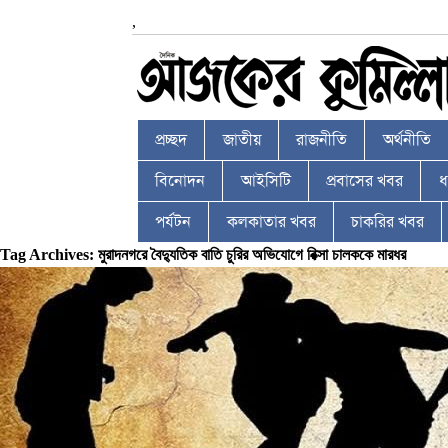
,
প্রচ্ছদ
জাতীয়
রাজনীতি
অর্থনীতি
বিনোদন
আইসিটি
প্রবাসের খবর
ধর
পর্যটন
কলকাতার খবর
চাকরির খবর
Tag Archives: মুরাদনগরে বৈদ্যুতিক বাতি চুরির অভিযোগে রিক্সা চালককে মারধর