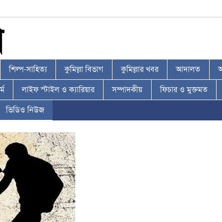
শিল্প-সাহিত্য
কুমিল্লা বিভাগ
কুমিল্লার খবর
আদালত
আ
্ম
লাইফ স্টাইল ও ক্যারিয়ার
সম্পাদকীয়
ফিচার ও মুক্তমত
ভিডিও নিউজ