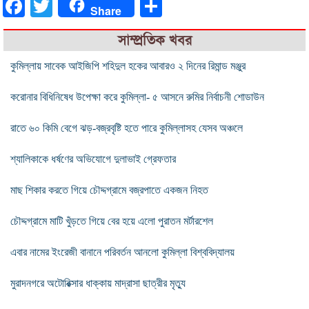
Facebook
Twitter
Share
Share
সাম্প্রতিক খবর
কুমিল্লায় সাবেক আইজিপি শহিদুল হকের আবারও ২ দিনের রিমান্ড মঞ্জুর
করোনার বিধিনিষেধ উপেক্ষা করে কুমিল্লা- ৫ আসনে রুমির নির্বাচনী শোডাউন
রাতে ৬০ কিমি বেগে ঝড়-বজ্রবৃষ্টি হতে পারে কুমিল্লাসহ যেসব অঞ্চলে
শ্যালিকাকে ধর্ষণের অভিযোগে দুলাভাই গ্রেফতার
মাছ শিকার করতে গিয়ে চৌদ্দগ্রামে বজ্রপাতে একজন নিহত
চৌদ্দগ্রামে মাটি খুঁড়তে গিয়ে বের হয়ে এলো পুরাতন মর্টারশেল
এবার নামের ইংরেজী বানানে পরিবর্তন আনলো কুমিল্লা বিশ্ববিদ্যালয়
মুরাদনগরে অটোরিক্সার ধাক্কায় মাদ্রাসা ছাত্রীর মৃত্যু