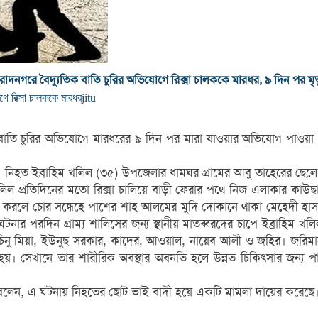
ুরাদনগরে বৈদ্যুতিক বাতি চুরির অভিযোগে রিক্সা চালককে মারধর, ৯ দিন পর মৃত্
গে রিক্সা চালককে মারধর
jitu
ুতিক বাতি চুরির অভিযোগে মারধরের ৯ দিন পর মারা যাওয়ার অভিযোগ পা
 নিহত ইব্রাহিম খলিল (৩৫) উপজেলার ধামঘর গ্রামের আবু তাহেরের ছেলে
 খলিল প্রতিদিনের মতো রিক্সা চালিয়ে বাড়ী ফেরার পথে নিজ এলাকার কাউ
্টা করলে চোর সন্ধেহে পাশের শাহ আলমের মুদি দোকানে থাকা মেহেদী 
ন। ঘটনার পরদিন গ্রাম্য শালিসের জন্য স্থানীয় মাতব্বরদের চাপে ইব্রাহি
নু মিয়া, ইউনুছ সরকার, কাদের, আওয়াল, নায়েব আলী ও জহির। জরিমানা
ো হয়। সেখানে তার শারীরিক অবস্থার অবনতি হলে উন্নত চিকিৎসার জন্য পার্শ
হমান বলেন, এ ঘটনায় নিহতের ছোট ভাই বাদী হয়ে একটি মামলা দায়ের করেছ