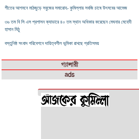
শীতের আগমনে মাঠজুড়ে সবুজের সমারোহ- কুমিল্লায় সবজি চাষে উৎসবের আমেজ
৩৬ তম বি সি এস প্রশাসন ক্যাডারে ৪০ তম স্থান অধিকার করেছেন মেঘনার মেহেদী
হাসান মিঠু
বস্তুনিষ্ঠ সংবাদ পরিবেশনে দায়িত্বশীল ভূমিকা রাখছে প্রতিসময়
গ্যালারী
ads