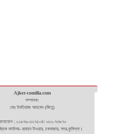
Ajker-comilla.com
সম্পাদক:
মোঃ ইমতিয়াজ আহমেদ (জিতু)
োগাযোগ : ০১৬৭৬-৩২৭৫০৪/ ০৮১-৭৩৯৭০
িজ্যিক কার্যালয়- হুমায়ন টাওয়ার, চকবাজার, সদর,কুমিল্লা।