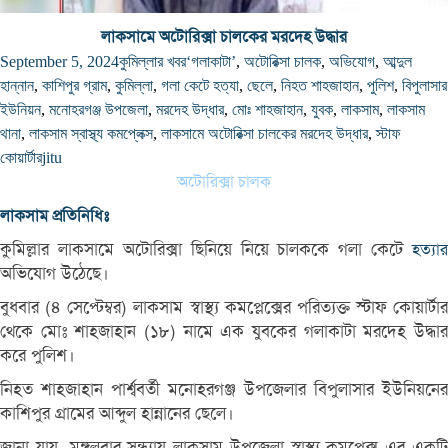
লাকসামে অটোরিক্সা চালকের মরদেহ উদ্ধার
September 5, 2024
কুমিল্লার খবর
‘গলাকাটা’
,
অটোরিক্সা চালক
,
অভিযোগ
,
আব্দুল
হান্নান
,
কাশিপুর গ্রাম
,
কুমিল্লা
,
গলা কেটে হত্যা
,
ছেলে
,
নিহত শাহজাহান
,
পুলিশ
,
বিপুলাসার
ইউনিয়ন
,
মনোহরগঞ্জ উপজেলা
,
মরদেহ উদ্ধার
,
মোঃ শাহজাহান
,
যুবক
,
লাকসাম
,
লাকসাম
থানা
,
লাকসাম স্বাস্থ্য কমপ্লেক্স
,
লাকসামে অটোরিক্সা চালকের মরদেহ উদ্ধার
,
স্টাফ
কোয়ার্টার
jitu
অটোরিক্সা চালক
লাকসাম প্রতিনিধিঃ
কুমিল্লার লাকসামে অটোরিক্সা ছিনিয়ে নিয়ে চালককে গলা কেটে
হত্যার
অভিযোগ উঠেছে।
বুধবার (৪ সেপ্টেম্বর) লাকসাম স্বাস্থ্য কমপ্লেক্সের পরিত্যক্ত স্টাফ কোয়ার্টার
থেকে মোঃ শাহজাহান (১৮) নামে এক যুবকের গলাকাটা মরদেহ উদ্ধার
করে পুলিশ।
নিহত শাহজাহান পার্শ্ববর্তী মনোহরগঞ্জ উপজেলার বিপুলাসার ইউনিয়নের
কাশিপুর গ্রামের আব্দুল হান্নানের ছেলে।
জানা যায়, মঙ্গলবার সন্ধ্যায় লাকসাম উপজেলা স্বাস্থ্য কমপ্লেক্স এর একটি