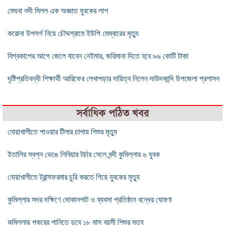
মেঘনা নদী মিলল এক অজ্ঞাত যুবকের লাশ
করোনা উপসর্গ নিয়ে চৌদ্দগ্রামে ইউপি মেম্বারের মৃত্যু
বিশ্বকাপের আগে জেলে যাবেন নেইমার, জরিমানা দিতে হবে ৯৬ কোটি টাকা
দৃষ্টিপ্রতিবন্ধী শিক্ষার্থী আরিফের লেখাপড়ার দায়িত্ব নিলেন দাউদকান্দি উপজেলা প্রশাসন
সর্বাধিক পঠিত খবর
নোয়াখালীতে পাওয়ার টিলার চাপায় শিশুর মৃত্যু
ইতালির স্বপ্ন ভেঙে লিবিয়ার টর্চার সেলে বন্দী কুমিল্লার ৬ যুবক
নোয়াখালীতে ট্রান্সফরমার চুরি করতে গিয়ে যুবকের মৃত্যু
কুমিল্লার সদর দক্ষিণে দোকানপাট ও ব্যবসা প্রতিষ্ঠান বন্ধের ঘোষণা
কুমিল্লায় পুকুরের পানিতে ডুবে ১৮ মাস বয়সী শিশুর মৃত্যু