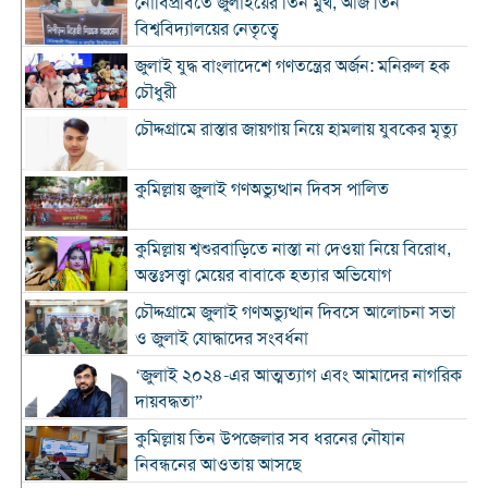
নোবিপ্রবিতে জুলাইয়ের তিন মুখ, আজ তিন
বিশ্ববিদ্যালয়ের নেতৃত্বে
জুলাই যুদ্ধ বাংলাদেশে গণতন্ত্রের অর্জন: মনিরুল হক
চৌধুরী
চৌদ্দগ্রামে রাস্তার জায়গায় নিয়ে হামলায় যুবকের মৃত্যু
কুমিল্লায় জুলাই গণঅভ্যুত্থান দিবস পালিত
কুমিল্লায় শ্বশুরবাড়িতে নাস্তা না দেওয়া নিয়ে বিরোধ,
অন্তঃসত্ত্বা মেয়ের বাবাকে হত্যার অভিযোগ
চৌদ্দগ্রামে জুলাই গণঅভ্যুত্থান দিবসে আলোচনা সভা
ও জুলাই যোদ্ধাদের সংবর্ধনা
‘জুলাই ২০২৪-এর আত্মত্যাগ এবং আমাদের নাগরিক
দায়বদ্ধতা”
কুমিল্লায় তিন উপজেলার সব ধরনের নৌযান
নিবন্ধনের আওতায় আসছে