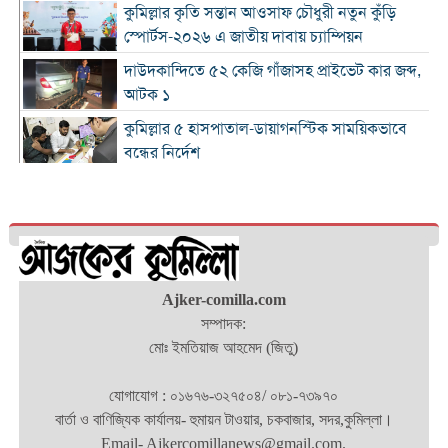
কুমিল্লার কৃতি সন্তান আওসাফ চৌধুরী নতুন কুঁড়ি
স্পোর্টস-২০২৬ এ জাতীয় দাবায় চ্যাম্পিয়ন
দাউদকান্দিতে ৫২ কেজি গাঁজাসহ প্রাইভেট কার জব্দ,
আটক ১
কুমিল্লার ৫ হাসপাতাল-ডায়াগনস্টিক সাময়িকভাবে
বন্ধের নির্দেশ
জুলাই গণ-অভ্যুত্থান দিবস উপলক্ষে নোবিপ্রবিতে
স্বেচ্ছায় রক্তদান কর্মসূচি
ব্রাহ্মণবাড়িয়ায় ট্রাকের ধাক্কায় সৌদি প্রবাসীর মৃত্যু
সন্ধ্যার মধ্যে কুমিল্লাসহ ১৪ জেলায় ঝোড়ো হাওয়াসহ
Ajker-comilla.com
বৃষ্টির সম্ভাবনা
সম্পাদক:
মোঃ ইমতিয়াজ আহমেদ (জিতু)
দাউদকান্দিতে পুলিশের অভিযানে গ্রেপ্তার ৩
যোগাযোগ : ০১৬৭৬-৩২৭৫০৪/ ০৮১-৭৩৯৭০
কুমিল্লায় বিপুল মাদক ধ্বংস, দুই মাসে ২৫টি
বার্তা ও বাণিজ্যিক কার্যালয়- হুমায়ন টাওয়ার, চকবাজার, সদর,কুমিল্লা।
পুশইনের চেষ্টা প্রতিহত করেছে বিজিবি
Email- Ajkercomillanews@gmail.com.