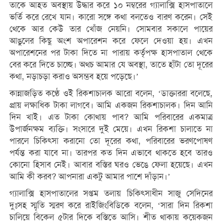
তাকে আহত অবস্থায় উদ্ধার করে ১০ নম্বরের গ্যালাক্সি হাসপাতালে
ভর্তি করে রেখে যান। কারো সঙ্গে কথা বলতেও বারণ করেন। সেই
থেকে আর কেউ তার খোঁজ নেয়নি। সোমবার সকালে পায়ের
আঙুলের কিছু অংশ অপারেশন করে ফেলে দেওয়া হয়। এখন
অপারেশনের পর টাকা দিতে না পারায় কর্তৃপক্ষ হাসপাতাল থেকে
বের করে দিতে চাচ্ছে। অথচ আমার যে অবস্থা, তাতে হাঁটা তো দূরের
কথা, নড়াচড়া করাও অসম্ভব হয়ে পড়েছে।’
কান্নাজড়িত কণ্ঠে ওই রিকশাচালক আরো বলেন, ‘ডাক্তাররা বলেছে,
প্রায় লক্ষাধিক টাকা লাগবে। আমি একজন রিকশাচালক। দিন আনি
দিন খাই। এত টাকা কোথায় পাব? আমি পরিবারের একমাত্র
উপার্জনক্ষম ব্যক্তি। সংসারে দুই মেয়ে। এখন রিকশা চালাতে না
পারলে চিকিৎসা করানো তো দূরের কথা, পরিবারের ভরণপোষণ
পর্যন্ত করা যাবে না। তারপর কত দিন এভাবে থাকতে হবে তারও
কোনো হিসাব নেই। আবার বস্তির ঘরও ভেঙে ফেলা হয়েছে। এখন
আমি কী করব? আপনারা একটু আমার পাশে দাঁড়ান।’
গ্যালাক্সি হাসপাতালের সপ্তম তলায় চিকিৎসাধীন সাজু সেদিনের
দুঃসহ স্মৃতি স্মরণ করে রাইজিংবিডিকে বলেন, ‘সারা দিন রিকশা
চালিয়ে বিকেল ৫টার দিকে বস্তিতে আসি। শীত থাকায় কয়েকজন