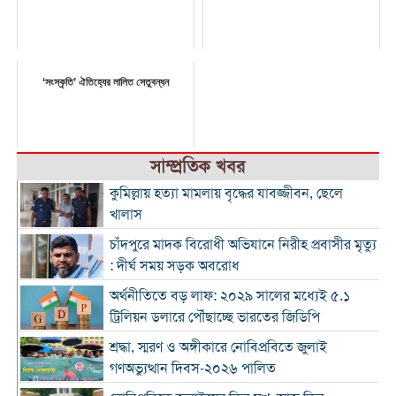
‘সংস্কৃতি’ ঐতিহ্যের লালিত সেতুবন্ধন
সাম্প্রতিক খবর
কুমিল্লায় হত্যা মামলায় বৃদ্ধের যাবজ্জীবন, ছেলে
খালাস
চাঁদপুরে মাদক বিরোধী অভিযানে নিরীহ প্রবাসীর মৃত্যু
: দীর্ঘ সময় সড়ক অবরোধ
অর্থনীতিতে বড় লাফ: ২০২৯ সালের মধ্যেই ৫.১
ট্রিলিয়ন ডলারে পৌঁছাচ্ছে ভারতের জিডিপি
শ্রদ্ধা, স্মরণ ও অঙ্গীকারে নোবিপ্রবিতে জুলাই
গণঅভ্যুত্থান দিবস-২০২৬ পালিত