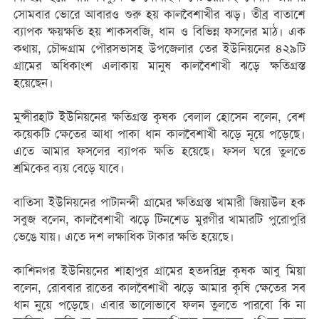
সোমবার ভোরে আবারও শুরু হয় কালবৈশাখীর ঝড়। তীব্র বাতাশে
ব্যাপক ক্ষয়ক্ষতি হয় শাকসবজি, ধান ও বিভিন্ন ফসলের মাঠ। এক
কথায়, চৌদ্দগ্রাম পৌরসভাসহ উপজেলার তের ইউনিয়নের ৪২৯টি
গ্রামের অধিকাংশ এলাকায় মানুষ কালবৈশাখী ঝড়ে ক্ষতিগ্রস্ত
হয়েছেন।
‎মুন্সীরহাট ইউনিয়নের ক্ষতিগ্রস্ত কৃষক বেলাল হোসেন বলেন, বেশ
কয়েকটি ক্ষেতের আধা পাকা ধান কালবৈশাখী ঝড়ে নূয়ে পড়েছে।
এতে আমার ফসলের ব্যাপক ক্ষতি হয়েছে। ফসল ঘরে তুলতে
শ্রমিকের ব্যয় বেড়ে যাবে।
‎বাতিসা ইউনিয়নের পাটানন্দী গ্রামের ক্ষতিগ্রস্ত খামারী জিয়াউল হক
সবুজ বলেন, কালবৈশাখী ঝড়ে টিনশেড মুরগীর খামারটি পুরোপুরি
ভেঙে যায়। এতে দশ লক্ষাধিক টাকার ক্ষতি হয়েছে।
‎কাশিনগর ইউনিয়নের শাহাপুর গ্রামের হতদরিদ্র কৃষক আবু মিয়া
বলেন, রোববার রাতের কালবৈশাখী ঝড়ে আমার কৃষি ক্ষেতের সব
ধান নুয়ে পড়েছে। এবার ভালোভাবে ফলন তুলতে পারবো কি না