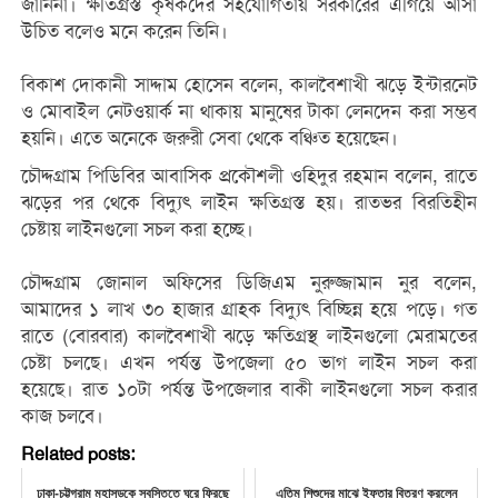
জানিনা। ক্ষতিগ্রস্ত কৃষকদের সহযোগিতায় সরকারের এগিয়ে আসা
উচিত বলেও মনে করেন তিনি।
‎বিকাশ দোকানী সাদ্দাম হোসেন বলেন, কালবৈশাখী ঝড়ে ইন্টারনেট
ও মোবাইল নেটওয়ার্ক না থাকায় মানুষের টাকা লেনদেন করা সম্ভব
হয়নি। এতে অনেকে জরুরী সেবা থেকে বঞ্চিত হয়েছেন।
‎চৌদ্দগ্রাম পিডিবির আবাসিক প্রকৌশলী ওহিদুর রহমান বলেন, রাতে
ঝড়ের পর থেকে বিদ্যুৎ লাইন ক্ষতিগ্রস্ত হয়। রাতভর বিরতিহীন
চেষ্টায় লাইনগুলো সচল করা হচ্ছে।
চৌদ্দগ্রাম জোনাল অফিসের ডিজিএম নুরুজ্জামান নুর বলেন,
আমাদের ১ লাখ ৩০ হাজার গ্রাহক বিদ্যুৎ বিচ্ছিন্ন হয়ে পড়ে। গত
রাতে (বোরবার) কালবৈশাখী ঝড়ে ক্ষতিগ্রস্থ লাইনগুলো মেরামতের
চেষ্টা চলছে। এখন পর্যন্ত উপজেলা ৫০ ভাগ লাইন সচল করা
হয়েছে। রাত ১০টা পর্যন্ত উপজেলার বাকী লাইনগুলো সচল করার
কাজ চলবে।
Related posts:
ঢাকা-চট্টগ্রাম মহাসড়কে স্বস্তিতে ঘরে ফিরছে
এতিম শিশুদের মাঝে ইফতার বিতরণ করলেন