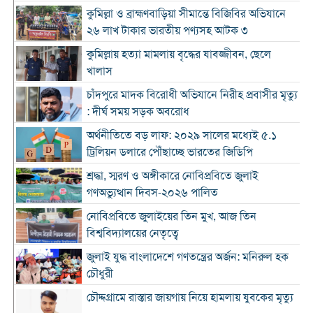
কুমিল্লা ও ব্রাহ্মণবাড়িয়া সীমান্তে বিজিবির অভিযানে
২৬ লাখ টাকার ভারতীয় পণ্যসহ আটক ৩
কুমিল্লায় হত্যা মামলায় বৃদ্ধের যাবজ্জীবন, ছেলে
খালাস
চাঁদপুরে মাদক বিরোধী অভিযানে নিরীহ প্রবাসীর মৃত্যু
: দীর্ঘ সময় সড়ক অবরোধ
অর্থনীতিতে বড় লাফ: ২০২৯ সালের মধ্যেই ৫.১
ট্রিলিয়ন ডলারে পৌঁছাচ্ছে ভারতের জিডিপি
শ্রদ্ধা, স্মরণ ও অঙ্গীকারে নোবিপ্রবিতে জুলাই
গণঅভ্যুত্থান দিবস-২০২৬ পালিত
নোবিপ্রবিতে জুলাইয়ের তিন মুখ, আজ তিন
বিশ্ববিদ্যালয়ের নেতৃত্বে
জুলাই যুদ্ধ বাংলাদেশে গণতন্ত্রের অর্জন: মনিরুল হক
চৌধুরী
চৌদ্দগ্রামে রাস্তার জায়গায় নিয়ে হামলায় যুবকের মৃত্যু