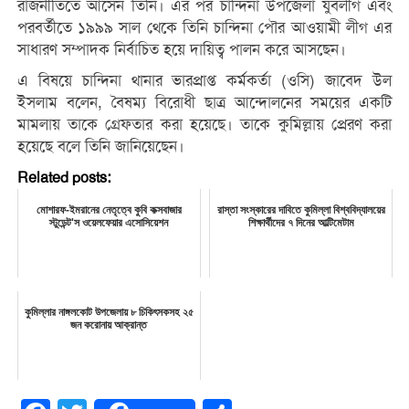
রাজনীতিতে আসেন তিনি। এর পর চান্দিনা উপজেলা যুবলীগ এবং
পরবর্তীতে ১৯৯৯ সাল থেকে তিনি চান্দিনা পৌর আওয়ামী লীগ এর
সাধারণ সম্পাদক নির্বাচিত হয়ে দায়িত্ব পালন করে আসছেন।
এ বিষয়ে চান্দিনা থানার ভারপ্রাপ্ত কর্মকর্তা (ওসি) জাবেদ উল
ইসলাম বলেন, বৈষম্য বিরোধী ছাত্র আন্দোলনের সময়ের একটি
মামলায় তাকে গ্রেফতার করা হয়েছে। তাকে কুমিল্লায় প্রেরণ করা
হয়েছে বলে তিনি জানিয়েছেন।
Related posts:
মোশারফ-ইমরানের নেতৃত্বে কুবি কক্সবাজার
রাস্তা সংস্কারের দাবিতে কুমিল্লা বিশ্ববিদ্যালয়ের
স্টুডেন্ট'স ওয়েলফেয়ার এসোসিয়েশন
শিক্ষার্থীদের ৭ দিনের আল্টিমেটাম
কুমিল্লার নাঙ্গলকোট উপজেলায় ৮ চিকিৎসকসহ ২৫
জন করোনায় আক্রান্ত