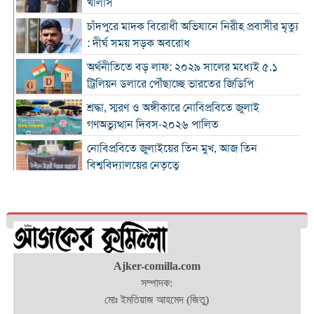
খালাস
চাঁদপুরে মাদক বিরোধী অভিযানে নিরীহ প্রবাসীর মৃত্যু
: দীর্ঘ সময় সড়ক অবরোধ
অর্থনীতিতে বড় লাফ: ২০২৯ সালের মধ্যেই ৫.১
ট্রিলিয়ন ডলারে পৌঁছাচ্ছে ভারতের জিডিপি
শ্রদ্ধা, স্মরণ ও অঙ্গীকারে নোবিপ্রবিতে জুলাই
গণঅভ্যুত্থান দিবস-২০২৬ পালিত
নোবিপ্রবিতে জুলাইয়ের তিন মুখ, আজ তিন
বিশ্ববিদ্যালয়ের নেতৃত্বে
জুলাই যুদ্ধ বাংলাদেশে গণতন্ত্রের অর্জন: মনিরুল হক
চৌধুরী
চৌদ্দগ্রামে রাস্তার জায়গায় নিয়ে হামলায় যুবকের মৃত্যু
Ajker-comilla.com
কুমিল্লায় জুলাই গণঅভ্যুত্থান দিবস পালিত
সম্পাদক:
মোঃ ইমতিয়াজ আহমেদ (জিতু)
কুমিল্লায় শ্বশুরবাড়িতে নাস্তা না দেওয়া নিয়ে বিরোধ,