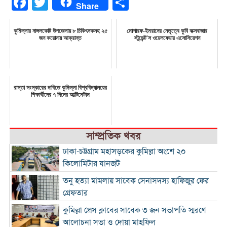
Facebook
Twitter
Share
Share
কুমিল্লার নাঙ্গলকোট উপজেলায় ৮ চিকিৎসকসহ ২৫
মোশারফ-ইমরানের নেতৃত্বে কুবি কক্সবাজার
জন করোনায় আক্রান্ত
স্টুডেন্ট'স ওয়েলফেয়ার এসোসিয়েশন
রাস্তা সংস্কারের দাবিতে কুমিল্লা বিশ্ববিদ্যালয়ের
শিক্ষার্থীদের ৭ দিনের আল্টিমেটাম
সাম্প্রতিক খবর
ঢাকা-চট্টগ্রাম মহাসড়কের কুমিল্লা অংশে ২০
কিলোমিটার যানজট
তনু হত্যা মামলায় সাবেক সেনাসদস্য হাফিজুর ফের
গ্রেফতার
কুমিল্লা প্রেস ক্লাবের সাবেক ৩ জন সভাপতি স্মরণে
আলোচনা সভা ও দোয়া মাহফিল