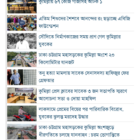
কুমিল্লায় ৬৭ কেজি গাঁজাসহ আটক ১
এতিম শিশুদের শৈশবে আনন্দের রং ছড়াচ্ছে এবিজি
ফাউন্ডেশন
সৌদিতে নির্মাণকাজের সময় প্রাণ গেল কুমিল্লার
যুবকের
ঢাকা-চট্টগ্রাম মহাসড়কের কুমিল্লা অংশে ২০
কিলোমিটার যানজট
তনু হত্যা মামলায় সাবেক সেনাসদস্য হাফিজুর ফের
গ্রেফতার
কুমিল্লা প্রেস ক্লাবের সাবেক ৩ জন সভাপতি স্মরণে
আলোচনা সভা ও দোয়া মাহফিল
লাকসামে প্রেমের বিয়ের পর পারিবারিক বিরোধ,
যুবকের ঝুলন্ত মরদেহ উদ্ধার
ঢাকা-চট্টগ্রাম মহাসড়কের কুমিল্লা অংশজুড়ে
ধীরগতিতে চলছে যানবাহন : চরম ভোগান্তিতে