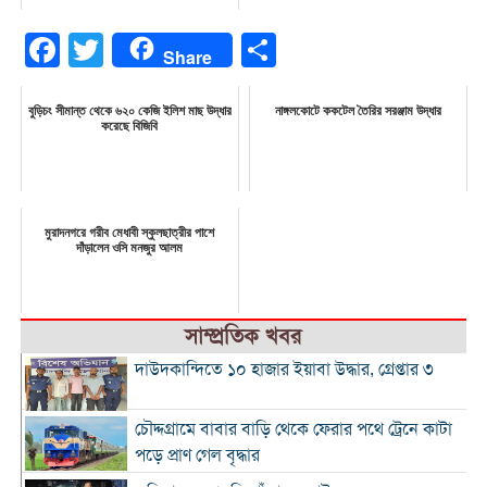
Facebook
Twitter
Share
Share
বুড়িচং সীমান্ত থেকে ৬২০ কেজি ইলিশ মাছ উদ্ধার
নাঙ্গলকোটে ককটেল তৈরির সরঞ্জাম উদ্ধার
করেছে বিজিবি
মুরাদনগরে গরীব মেধাবী স্কুলছাত্রীর পাশে
দাঁড়ালেন ওসি মনজুর আলম
সাম্প্রতিক খবর
দাউদকান্দিতে ১০ হাজার ইয়াবা উদ্ধার, গ্রেপ্তার ৩
চৌদ্দগ্রামে বাবার বাড়ি থেকে ফেরার পথে ট্রেনে কাটা
পড়ে প্রাণ গেল বৃদ্ধার