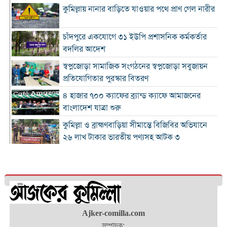
কুমিল্লায় নানার বাড়িতে যাওয়ার পথে প্রাণ গেল নারীর
চাঁদপুরে একযোগে ৩১ ইউপি প্রশাসনিক কর্মকর্তার
বদলির আদেশ
স্বপ্নজোড়া সামাজিক সংগঠনের স্বপ্নজোড়া সবুজায়ন
প্রতিযোগিতার পুরস্কার বিতরণ
৪ হাজার ৭০০ ক্যাফের ব্র্যান্ড ক্যাফে আমাজনের
বাংলাদেশ যাত্রা শুরু
কুমিল্লা ও ব্রাহ্মণবাড়িয়া সীমান্তে বিজিবির অভিযানে
২৬ লাখ টাকার ভারতীয় পণ্যসহ আটক ৩
কুমিল্লায় হত্যা মামলায় বৃদ্ধের যাবজ্জীবন, ছেলে
খালাস
চাঁদপুরে মাদক বিরোধী অভিযানে নিরীহ প্রবাসীর মৃত্যু
: দীর্ঘ সময় সড়ক অবরোধ
অর্থনীতিতে বড় লাফ: ২০২৯ সালের মধ্যেই ৫.১
Ajker-comilla.com
ট্রিলিয়ন ডলারে পৌঁছাচ্ছে ভারতের জিডিপি
সম্পাদক: