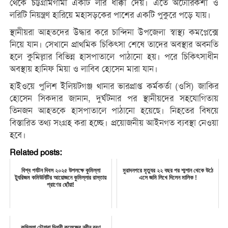
থেকে চট্টগ্রামগামী একটি লরি ধাক্কা দেয়। এতে অটোরিকশা ও
লরিটি নিয়ন্ত্রণ হারিয়ে মহাসড়কের পাশের একটি পুকুরে পড়ে যায়।
স্থানীয়রা আহতদের উদ্ধার করে চান্দিনা উপজেলা স্বাস্থ্য কমপ্লেক্সে
নিয়ে যান। সেখানে প্রাথমিক চিকিৎসা শেষে তাদের অবস্থার অবনতি
হলে কুমিল্লার বিভিন্ন হাসপাতালে পাঠানো হয়। পরে চিকিৎসাধীন
অবস্থায় হানিফ মিয়া ও লাবিব হোসেন মারা যান।
হাইওয়ে পুলিশ ইলিয়টগঞ্জ থানার ভারপ্রাপ্ত কর্মকর্তা (ওসি) জাকির
হোসেন সিকদার জানান, দুর্ঘটনার পর স্থানীয়দের সহযোগিতায়
তিনজন আহতকে হাসপাতালে পাঠানো হয়েছে। নিহতের বিষয়ে
বিস্তারিত তথ্য সংগ্রহ করা হচ্ছে। প্রয়োজনীয় আইনগত ব্যবস্থা নেওয়া
হবে।
Related posts:
বিশ্ব পর্যটন দিবস ২০২৫ উপলক্ষে কুমিল্লা
মুরাদনগরে মৃত্যুর ২২ বছর পর শ্মশান থেকে উঠে
ট্যুরিজম কমিউনিটির আয়োজনে কুমিল্লার রাস্তায়
এসে জমি লিখে দিলেন মালিক !
প্রাণের ছোঁয়া!
কুমিল্লা চৌয়ারা ডিগ্রী কলেজের নবীন বরণ