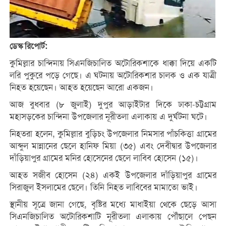
ডেস্ক রিপোর্ট:
কুমিল্লার চান্দিনায় সিএনজিচালিত অটোরিকশাকে ধাক্কা দিয়ে একটি
লরি পুকুরে পড়ে গেছে। এ ঘটনায় অটোরিকশার চালক ও এক যাত্রী
নিহত হয়েছেন। আহত হয়েছেন আরো একজন।
আজ বুধবার (৮ জুলাই) দুপুর আড়াইটার দিকে ঢাকা-চট্টগ্রাম
মহাসড়কের চান্দিনা উপজেলার নূরীতলা এলাকায় এ দুর্ঘটনা ঘটে।
নিহতরা হলেন, কুমিল্লার বুড়িচং উপজেলার নিমসার পাঁচকিত্তা গ্রামের
আব্দুল মান্নানের ছেলে হানিফ মিয়া (৩৫) এবং দেবীদ্বার উপজেলার
দাঁড়িয়াপুর গ্রামের মনির হোসেনের ছেলে লাবিব হোসেন (১৫)।
আহত সজীব হোসেন (২৪) একই উপজেলার দাঁড়িয়াপুর গ্রামের
সিরাজুল ইসলামের ছেলে। তিনি নিহত লাবিবের মামাতো ভাই।
স্থানীয় সূত্রে জানা গেছে, বৃষ্টির মধ্যে মাধাইয়া থেকে ছেড়ে আসা
সিএনজিচালিত অটোরিকশাটি নূরীতলা এলাকায় পৌঁছালে পেছন