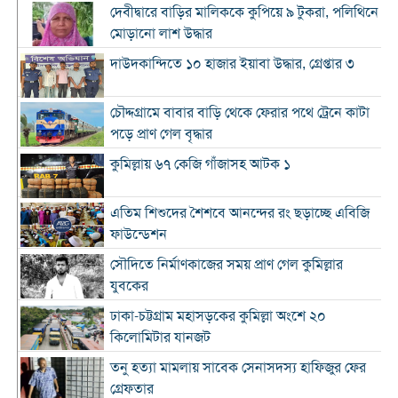
দেবীদ্বারে বাড়ির মালিককে কুপিয়ে ৯ টুকরা, পলিথিনে
মোড়ানো লাশ উদ্ধার
দাউদকান্দিতে ১০ হাজার ইয়াবা উদ্ধার, গ্রেপ্তার ৩
চৌদ্দগ্রামে বাবার বাড়ি থেকে ফেরার পথে ট্রেনে কাটা
পড়ে প্রাণ গেল বৃদ্ধার
কুমিল্লায় ৬৭ কেজি গাঁজাসহ আটক ১
এতিম শিশুদের শৈশবে আনন্দের রং ছড়াচ্ছে এবিজি
ফাউন্ডেশন
সৌদিতে নির্মাণকাজের সময় প্রাণ গেল কুমিল্লার
যুবকের
ঢাকা-চট্টগ্রাম মহাসড়কের কুমিল্লা অংশে ২০
কিলোমিটার যানজট
তনু হত্যা মামলায় সাবেক সেনাসদস্য হাফিজুর ফের
গ্রেফতার