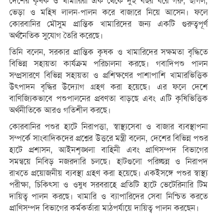
দেশের কৃষক ও খামারিরা এক থেকে দুই বছর ধরে গরু, ছাগল,
ভেড়া ও মহিষ লালন-পালন করে বাজারে নিয়ে আসেন। ফলে
কোরবানির মৌসুম প্রান্তিক খামারিদের জন্য একটি গুরুত্বপূর্ণ
অর্থনৈতিক সুযোগ তৈরি করেছে।
তিনি বলেন, সরকার প্রান্তিক কৃষক ও খামারিদের সক্ষমতা বৃদ্ধিতে
বিভিন্ন সহায়তা কার্যক্রম পরিচালনা করছে। গবাদিপশু পালন
সম্প্রসারণে বিভিন্ন সহায়তা ও প্রশিক্ষণের পাশাপাশি খামারভিত্তিক
উৎপাদন বৃদ্ধির উদ্যোগ গ্রহণ করা হয়েছে। এর ফলে দেশে
বাণিজ্যিকভাবে পশুপালনের প্রবণতা বাড়ছে এবং এটি কৃষিভিত্তিক
অর্থনীতিকে আরও গতিশীল করছে।
কোরবানির পশুর হাটে নিরাপত্তা, স্বাস্থ্যসেবা ও বাজার ব্যবস্থাপনা
সম্পর্কে সাংবাদিকদের প্রশ্নের উত্তরে মন্ত্রী বলেন, দেশের বিভিন্ন পশুর
হাটে প্রশাসন, আইনশৃঙ্খলা বাহিনী এবং প্রাণিসম্পদ বিভাগের
সমন্বয়ে নিবিড় নজরদারি চলছে। হাটগুলো পরিচ্ছন্ন ও নিরাপদ
রাখতে প্রয়োজনীয় ব্যবস্থা গ্রহণ করা হয়েছে। একইসঙ্গে পশুর স্বাস্থ্য
পরীক্ষা, চিকিৎসা ও ওষুধ সরবরাহে প্রতিটি হাটে ভেটেরিনারি টিম
দায়িত্ব পালন করছে। খামারি ও ব্যাপারিদের সেবা নিশ্চিত করতে
প্রাণিসম্পদ বিভাগের কর্মকর্তারা মাঠপর্যায়ে দায়িত্ব পালন করছেন।