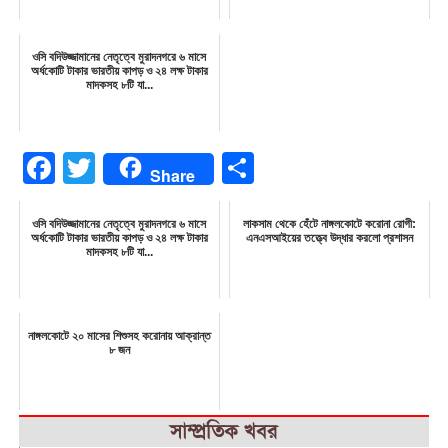
ওসি বদিউজ্জামানের নেতৃত্বে মুরাদনগরে ৬ মাসে
অর্ধকোটি টাকার ভারতীয় কাপড় ও ২৪ লক্ষ টাকার
মাদকসহ ৮টি যা...
Facebook
Twitter
Share
Share
ওসি বদিউজ্জামানের নেতৃত্বে মুরাদনগরে ৬ মাসে
লাকসাম থেকে হেঁটে নাঙ্গলকোটে করোনা রোগী:
অর্ধকোটি টাকার ভারতীয় কাপড় ও ২৪ লক্ষ টাকার
এনএসআইয়ের তত্ত্বে উদ্ধার করলো প্রশাসন
মাদকসহ ৮টি যা...
নাঙ্গলকোটে ২০ মাসের শিশুসহ করোনায় আক্রান্ত
৮ জন
সাম্প্রতিক খবর