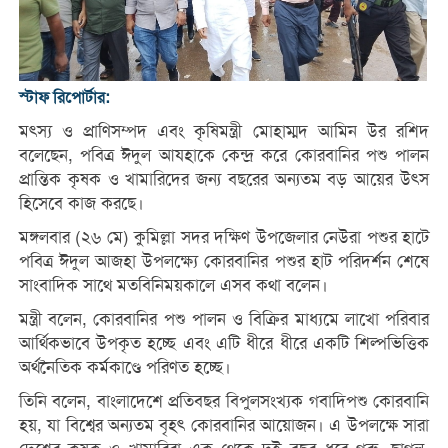
স্টাফ রিপোর্টার:
মৎস্য ও প্রাণিসম্পদ এবং কৃষিমন্ত্রী মোহাম্মদ আমিন উর রশিদ
বলেছেন, পবিত্র ঈদুল আযহাকে কেন্দ্র করে কোরবানির পশু পালন
প্রান্তিক কৃষক ও খামারিদের জন্য বছরের অন্যতম বড় আয়ের উৎস
হিসেবে কাজ করছে।
মঙ্গলবার (২৬ মে) কুমিল্লা সদর দক্ষিণ উপজেলার নেউরা পশুর হাটে
পবিত্র ঈদুল আজহা উপলক্ষ্যে কোরবানির পশুর হাট পরিদর্শন শেষে
সাংবাদিক সাথে মতবিনিময়কালে এসব কথা বলেন।
মন্ত্রী বলেন, কোরবানির পশু পালন ও বিক্রির মাধ্যমে লাখো পরিবার
আর্থিকভাবে উপকৃত হচ্ছে এবং এটি ধীরে ধীরে একটি শিল্পভিত্তিক
অর্থনৈতিক কর্মকাণ্ডে পরিণত হচ্ছে।
তিনি বলেন, বাংলাদেশে প্রতিবছর বিপুলসংখ্যক গবাদিপশু কোরবানি
হয়, যা বিশ্বের অন্যতম বৃহৎ কোরবানির আয়োজন। এ উপলক্ষে সারা