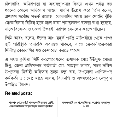
চাঁদাবাজি, অনিরাপত্তা বা অব্যবস্থাপনার বিষয়ে এখন পর্যন্ত বড়
ধরনের কোনো অভিযোগ পাওয়া যায়নি উল্লেখ করে তিনি বলেন,
প্রশাসন সর্বোচ্চ সতর্ক রয়েছে। কোরবানির সময় জাল নোটের ঝুঁকি
মোকাবিলায় বিভিন্ন হাটে জাল টাকা শনাক্তকরণ ব্যবস্থা রাখা হয়েছে,
যাতে বিক্রেতা ও ক্রেতা উভয়ই নিরাপদ লেনদেন করতে পারেন।
তিনি আরও বলেন, ঈদের আগ মুহূর্ত পর্যন্ত মাঠপর্যায়ে থেকে পশুর
হাট পরিস্থিতি তদারকি অব্যাহত থাকবে, যাতে ক্রেতা-বিক্রেতারা
নির্বিঘ্নে কোরবানির পশু কেনাবেচা করতে পারেন।
এ সময় কুমিল্লা সিটি করপোরেশনের প্রশাসক মোঃ ইউসুফ মোল্লা
টিপু, জেলা প্রাণিসম্পদ কর্মকর্তা মো: সামছুল আলম, সদর দক্ষিণ
উপজেলা নির্বাহী অফিসার সুজন চন্দ্র রায়, উপজেলা প্রাণিসম্পদ
কর্মকর্তা ডা: মো: মাহে আলম, বিএনপি ও অঙ্গসংগঠনের নেতৃবৃন্দ
উপস্থিত ছিলেন।
Related posts:
লাকসাম থেকে হেঁটে নাঙ্গলকোটে করোনা রোগী:
নাঙ্গলকোটে ২০ মাসের শিশুসহ করোনায় আক্রান্ত
এনএসআইয়ের তত্ত্বে উদ্ধার করলো প্রশাসন
৮ জন