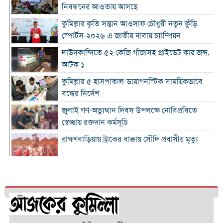
নিবন্ধনের আওতায় আসছে
কুমিল্লার কৃতি সন্তান আওসাফ চৌধুরী নতুন কুঁড়ি
স্পোর্টস-২০২৬ এ জাতীয় দাবায় চ্যাম্পিয়ন
দাউদকান্দিতে ৫২ কেজি গাঁজাসহ প্রাইভেট কার জব্দ,
আটক ১
কুমিল্লার ৫ হাসপাতাল-ডায়াগনস্টিক সাময়িকভাবে
বন্ধের নির্দেশ
জুলাই গণ-অভ্যুত্থান দিবস উপলক্ষে নোবিপ্রবিতে
স্বেচ্ছায় রক্তদান কর্মসূচি
ব্রাহ্মণবাড়িয়ায় ট্রাকের ধাক্কায় সৌদি প্রবাসীর মৃত্যু
সন্ধ্যার মধ্যে কুমিল্লাসহ ১৪ জেলায় ঝোড়ো হাওয়াসহ
বৃষ্টির সম্ভাবনা
দাউদকান্দিতে পুলিশের অভিযানে গ্রেপ্তার ৩
কুমিল্লায় বিপুল মাদক ধ্বংস, দুই মাসে ২৫টি