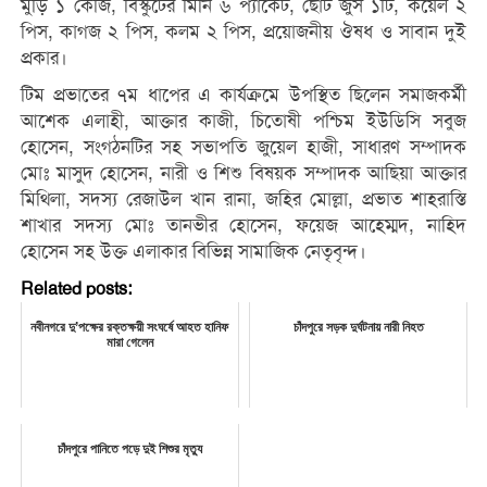
মুড়ি ১ কেজি, বিস্কুটের মিনি ৬ প্যাকেট, ছোট জুস ১টি, কয়েল ২
পিস, কাগজ ২ পিস, কলম ২ পিস, প্রয়োজনীয় ঔষধ ও সাবান দুই
প্রকার।
টিম প্রভাতের ৭ম ধাপের এ কার্যক্রমে উপস্থিত ছিলেন সমাজকর্মী
আশেক এলাহী, আক্তার কাজী, চিতোষী পশ্চিম ইউডিসি সবুজ
হোসেন, সংগঠনটির সহ সভাপতি জুয়েল হাজী, সাধারণ সম্পাদক
মোঃ মাসুদ হোসেন, নারী ও শিশু বিষয়ক সম্পাদক আছিয়া আক্তার
মিথিলা, সদস্য রেজাউল খান রানা, জহির মোল্লা, প্রভাত শাহরাস্তি
শাখার সদস্য মোঃ তানভীর হোসেন, ফয়েজ আহেম্মদ, নাহিদ
হোসেন সহ উক্ত এলাকার বিভিন্ন সামাজিক নেতৃবৃন্দ।
Related posts:
নবীনগরে দু’পক্ষের রক্তক্ষয়ী সংঘর্ষে আহত হানিফ
চাঁদপুরে সড়ক দুর্ঘটনায় নারী নিহত
মারা গেলেন
চাঁদপুরে পানিতে পড়ে দুই শিশুর মৃত্যু