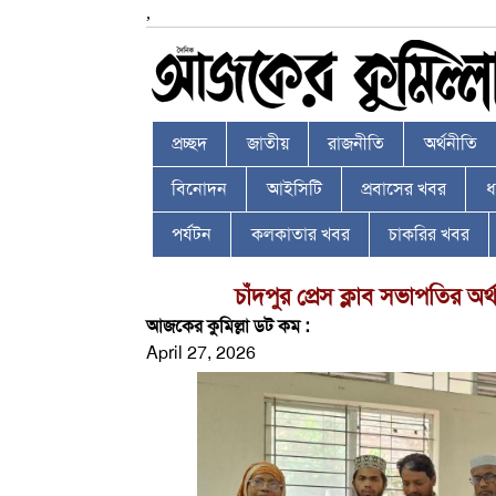
,
প্রচ্ছদ
জাতীয়
রাজনীতি
অর্থনীতি
বিনোদন
আইসিটি
প্রবাসের খবর
ধর
পর্যটন
কলকাতার খবর
চাকরির খবর
চাঁদপুর প্রেস ক্লাব সভাপতির অর্থ
আজকের কুমিল্লা ডট কম :
April 27, 2026