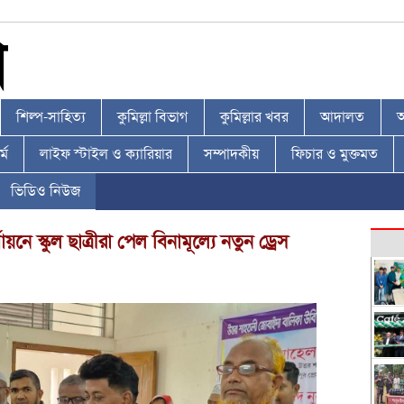
শিল্প-সাহিত্য
কুমিল্লা বিভাগ
কুমিল্লার খবর
আদালত
আ
্ম
লাইফ স্টাইল ও ক্যারিয়ার
সম্পাদকীয়
ফিচার ও মুক্তমত
ভিডিও নিউজ
ায়নে স্কুল ছাত্রীরা পেল বিনামূল্যে নতুন ড্রেস