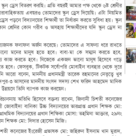
্কুল ড্রেস বিতরণ করছি। প্রতি বছরই আমার পক্ষ থেকে ৬ষ্ট শ্রেনীর
ই ধারাবাহিকতায় এবছরও তোমাদের স্কুল ড্রেস দিয়েছি। এটা নিয়মিত
রেস পড়লে বিদ্যালয়ের শিক্ষার্থী তা নির্ধারন করতে সুবিধা হয়। স্কুল
 শ্রেনির কোন গরীব ও অসহায় শিক্ষার্থীদের যদি স্কুল ড্রেস না
াফল্যজনক ফলাফল অর্জন করেছে। তোমাদের এ সাফল্য ধরে রাখতে
র ভালো মনের মানুষ হতে হবে। বাবা-মা কে সম্মান করতে হবে,
জন্য কাজ করতে হবে। নিজেকে একজন ভালো মানুষ হিসেবে গড়ে
তে হবে। ফেসবুক, টিকটক সর্বোপরি মোবাইল ব্যবহার থেকে দূরে
রো বলেন, মাননীয় প্রধানমন্ত্রী তারেক রহমানের নেতৃত্বে খুব
ে চাঁদপুর-৩ আসনের মাননীয় সংসদ সদস্য শেখ ফরিদ আহমেদ মানিক
র উন্নয়নে তিনি ব্যাপক কাজ করছেন।
রিচালনায় অতিথি হিসেবে বক্তব্য রাখেন, জিলানী চিশতী কলেজের
ী জোবাইদা বালিকা উচ্চ বিদ্যালয়ের ভারপ্রাপ্ত প্রধান শিক্ষক মো:
্রাথমিক বিদ্যালয়ের প্রধান শিক্ষিকা মোসা: তহমিনা আক্তার, ২৯নং
্রধান শিক্ষক মো: দিদার হোসেন মিজি।
চিশতী কলেজের ইংরেজী প্রভাষক মো: জহিরুল ইসলাম খান মুরাদ,