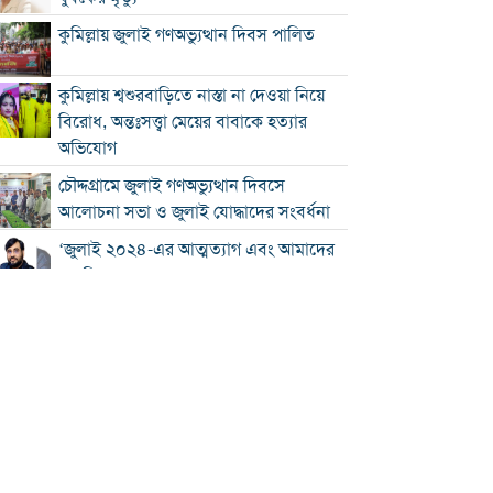
কুমিল্লায় জুলাই গণঅভ্যুত্থান দিবস পালিত
কুমিল্লায় শ্বশুরবাড়িতে নাস্তা না দেওয়া নিয়ে
বিরোধ, অন্তঃসত্ত্বা মেয়ের বাবাকে হত্যার
অভিযোগ
চৌদ্দগ্রামে জুলাই গণঅভ্যুত্থান দিবসে
আলোচনা সভা ও জুলাই যোদ্ধাদের সংবর্ধনা
‘জুলাই ২০২৪-এর আত্মত্যাগ এবং আমাদের
নাগরিক দায়বদ্ধতা”
কুমিল্লায় তিন উপজেলার সব ধরনের নৌযান
নিবন্ধনের আওতায় আসছে
কুমিল্লার কৃতি সন্তান আওসাফ চৌধুরী নতুন
কুঁড়ি স্পোর্টস-২০২৬ এ জাতীয় দাবায়
চ্যাম্পিয়ন
দাউদকান্দিতে ৫২ কেজি গাঁজাসহ প্রাইভেট