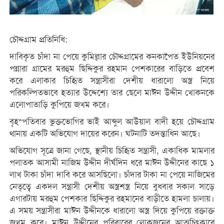
চৌদ্দগ্রাম প্রতিনিধি:
দাবিকৃত চাঁদা না পেয়ে কুমিল্লার চৌদ্দগ্রামের কনকাপৈত ইউনিয়নের
পন্নারা গ্রামের মরহুম ছিদ্দিকুর রহমান পেশকারের বাড়িতে প্রবেশ
করে এলাকার চিহিৃত সন্ত্রাসীরা দেশীয় ধারালো অস্ত্র নিয়ে
পরিকল্পিতভাবে হত্যার উদ্দেশ্যে তার ছেলে মাঈন উদ্দীন খোকনকে
এলোপাতাড়ি কুপিয়ে জখম করে।
বৃহস্পতিবার ভুক্তভোগির ভাই আব্দুল আউয়াল বাদী হয়ে চৌদ্দগ্রাম
থানায় একটি অভিযোগ দায়ের করেন। ঘটনাটি তদন্তাধিন আছে।
অভিযোগ সূত্রে জানা গেছে, স্থানীয় চিহিৃত সন্ত্রাসী, একাধিক মামলার
পলাতক আসামী নাজিম উদ্দীন দীর্ঘদিন ধরে মাঈন উদ্দীনের কাছে ১
লাখ টাকা চাঁদা দাবি করে আসছিলো। চাঁদার টাকা না পেয়ে নাজিমের
নেতৃত্বে একদল সন্ত্রাসী দেশীয় অস্ত্রশস্ত্র নিয়ে বুধবার সকাল সাড়ে
এগারটায় মরহুম পেশকার ছিদ্দিকুর রহমানের বাড়ীতে হামলা চালায়।
এ সময় সন্ত্রাসীরা মাঈন উদ্দীনকে ধারালো অস্ত্র দিয়ে কুপিয়ে রক্তাক্ত
জখম করে। মাঈন উদ্দীনের পরিবারের লোকজনের আত্মচিৎকারে