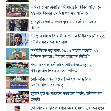
কুমিল্লা ও ব্রাহ্মণবাড়িয়া সীমান্তে বিজিবির অভিযানে
২৬ লাখ টাকার ভারতীয় পণ্যসহ আটক ৩
কুমিল্লায় হত্যা মামলায় বৃদ্ধের যাবজ্জীবন, ছেলে
খালাস
চাঁদপুরে মাদক বিরোধী অভিযানে নিরীহ প্রবাসীর মৃত্যু
: দীর্ঘ সময় সড়ক অবরোধ
অর্থনীতিতে বড় লাফ: ২০২৯ সালের মধ্যেই ৫.১
ট্রিলিয়ন ডলারে পৌঁছাচ্ছে ভারতের জিডিপি
শ্রদ্ধা, স্মরণ ও অঙ্গীকারে নোবিপ্রবিতে জুলাই
গণঅভ্যুত্থান দিবস-২০২৬ পালিত
নোবিপ্রবিতে জুলাইয়ের তিন মুখ, আজ তিন
বিশ্ববিদ্যালয়ের নেতৃত্বে
জুলাই যুদ্ধ বাংলাদেশে গণতন্ত্রের অর্জন: মনিরুল হক
চৌধুরী
চৌদ্দগ্রামে রাস্তার জায়গায় নিয়ে হামলায় যুবকের মৃত্যু