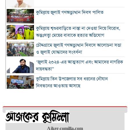
কুমিল্লায় জুলাই গণঅভ্যুত্থান দিবস পালিত
কুমিল্লায় শ্বশুরবাড়িতে নাস্তা না দেওয়া নিয়ে বিরোধ,
অন্তঃসত্ত্বা মেয়ের বাবাকে হত্যার অভিযোগ
চৌদ্দগ্রামে জুলাই গণঅভ্যুত্থান দিবসে আলোচনা সভা
ও জুলাই যোদ্ধাদের সংবর্ধনা
‘জুলাই ২০২৪-এর আত্মত্যাগ এবং আমাদের নাগরিক
দায়বদ্ধতা”
কুমিল্লায় তিন উপজেলার সব ধরনের নৌযান
নিবন্ধনের আওতায় আসছে
কুমিল্লার কৃতি সন্তান আওসাফ চৌধুরী নতুন কুঁড়ি
স্পোর্টস-২০২৬ এ জাতীয় দাবায় চ্যাম্পিয়ন
দাউদকান্দিতে ৫২ কেজি গাঁজাসহ প্রাইভেট কার জব্দ,
আটক ১
Ajker-comilla.com
কুমিল্লার ৫ হাসপাতাল-ডায়াগনস্টিক সাময়িকভাবে