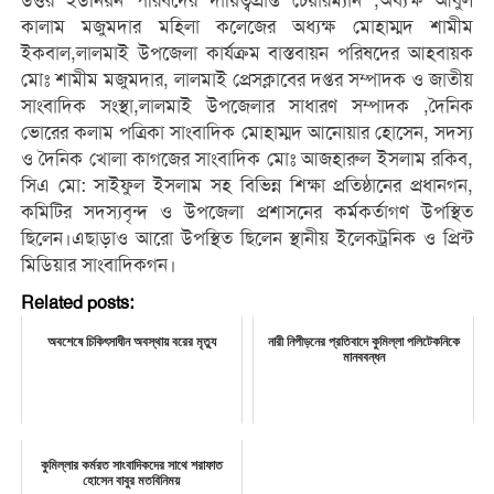
উত্তর ইউনিয়ন পরিষদের দায়িত্বপ্র‍াপ্ত চেয়ারম্যান ,অধ্যক্ষ আবুল
কালাম মজুমদার মহিলা কলেজের অধ্যক্ষ মোহাম্মদ শামীম
ইকবাল,লালমাই উপজেলা কার্যক্র‍ম বাস্তবায়ন পরিষদের আহবায়ক
মোঃ শামীম মজুমদার, লালমাই প্রেসক্লাবের দপ্তর সম্পাদক ও জাতীয়
সাংবাদিক সংস্থা,লালমাই উপজেলার সাধারণ সম্পাদক ,দৈনিক
ভোরের কলাম পত্রিকা সাংবাদিক মোহাম্মদ আনোয়ার হোসেন, সদস্য
ও দৈনিক খোলা কাগজের সাংবাদিক মোঃ আজহারুল ইসলাম রকিব,
সিএ মো: সাইফুল ইসলাম সহ বিভিন্ন শিক্ষা প্রতিষ্ঠানের প্রধানগন,
কমিটির সদস্যবৃন্দ ও উপজেলা প্রশাসনের কর্মকর্তাগণ উপস্থিত
ছিলেন।এছাড়াও আরো উপস্থিত ছিলেন স্থানীয় ইলেকট্রনিক ও প্রিন্ট
মিডিয়ার সাংবাদিকগন।
Related posts:
অবশেষে চিকিৎসাধীন অবস্থায় বরের মৃত্যু
নারী নিপীড়নের প্রতিবাদে কুমিল্লা পলিটেকনিকে
মানববন্ধন
কুমিল্লার কর্মরত সাংবাদিকদের সাথে শরাফাত
হোসেন বাবুর মতবিনিময়