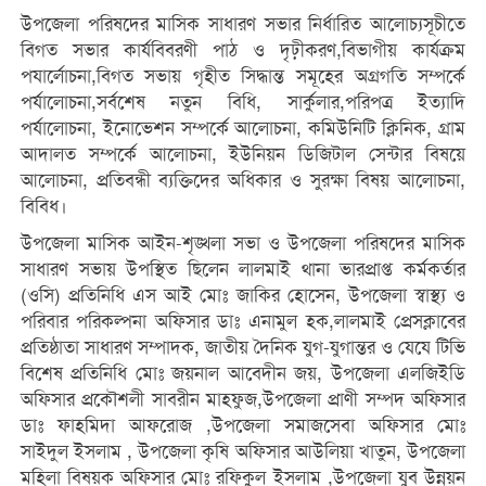
উপজেলা পরিষদের মাসিক সাধারণ সভার নির্ধারিত আলোচ্যসূচীতে
বিগত সভার কার্যবিবরণী পাঠ ও দৃঢ়ীকরণ,বিভাগীয় কার্যক্র‍ম
পযার্লোচনা,বিগত সভায় গৃহীত সিদ্ধান্ত সমূহের অগ্রগতি সম্পর্কে
পর্যালোচনা,সর্বশেষ নতুন বিধি, সার্কুলার,পরিপত্র ইত্যাদি
পর্যালোচনা, ইনোভেশন সম্পর্কে আলোচনা, কমিউনিটি ক্লিনিক, গ্রাম
আদালত সম্পর্কে আলোচনা, ইউনিয়ন ডিজিটাল সেন্টার বিষয়ে
আলোচনা, প্রতিবন্ধী ব্যক্তিদের অধিকার ও সুরক্ষা বিষয় আলোচনা,
বিবিধ।
উপজেলা মাসিক আইন-শৃঙ্খলা সভা ও উপজেলা পরিষদের মাসিক
সাধারণ সভায় উপস্থিত ছিলেন লালমাই থানা ভারপ্রাপ্ত কর্মকর্তার
(ওসি) প্রতিনিধি এস আই মোঃ জাকির হোসেন, উপজেলা স্বাস্থ্য ও
পরিবার পরিকল্পনা অফিসার ডাঃ এনামুল হক,লালমাই প্রেসক্লাবের
প্রতিষ্ঠাতা সাধারণ সম্পাদক, জাতীয় দৈনিক যুগ-যুগান্তর ও যেযে টিভি
বিশেষ প্রতিনিধি মোঃ জয়নাল আবেদীন জয়, উপজেলা এলজিইডি
অফিসার প্রকৌশলী সাবরীন মাহফুজ,উপজেলা প্রাণী সম্পদ অফিসার
ডাঃ ফাহমিদা আফরোজ ,উপজেলা সমাজসেবা অফিসার মোঃ
সাইদুল ইসলাম , উপজেলা কৃষি অফিসার আউলিয়া খাতুন, উপজেলা
মহিলা বিষয়ক অফিসার মোঃ রফিকুল ইসলাম ,উপজেলা যুব উন্নয়ন