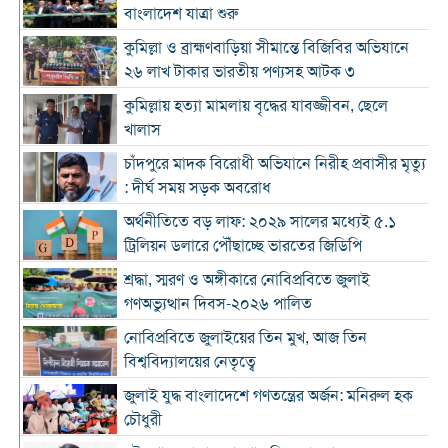
বাংলাদেশ যাত্রা শুরু
কুমিল্লা ও ব্রাহ্মণবাড়িয়া সীমান্তে বিজিবির অভিযানে
২৬ লাখ টাকার ভারতীয় পণ্যসহ আটক ৩
কুমিল্লায় হত্যা মামলায় বৃদ্ধের যাবজ্জীবন, ছেলে
খালাস
চাঁদপুরে মাদক বিরোধী অভিযানে নিরীহ প্রবাসীর মৃত্যু
: দীর্ঘ সময় সড়ক অবরোধ
অর্থনীতিতে বড় লাফ: ২০২৯ সালের মধ্যেই ৫.১
ট্রিলিয়ন ডলারে পৌঁছাচ্ছে ভারতের জিডিপি
শ্রদ্ধা, স্মরণ ও অঙ্গীকারে নোবিপ্রবিতে জুলাই
গণঅভ্যুত্থান দিবস-২০২৬ পালিত
নোবিপ্রবিতে জুলাইয়ের তিন মুখ, আজ তিন
বিশ্ববিদ্যালয়ের নেতৃত্বে
জুলাই যুদ্ধ বাংলাদেশে গণতন্ত্রের অর্জন: মনিরুল হক
চৌধুরী