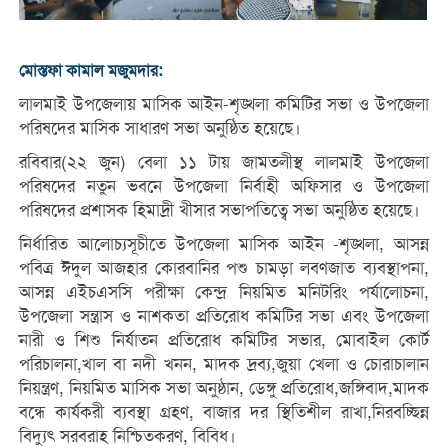
মোস্তফা কামাল মজুমদার:
লালমাই উপজেলায় মাসিক আইন-শৃঙ্খলা কমিটির সভা ও উপজেলা
পরিষদের মাসিক সাধারণ সভা অনুষ্ঠিত হয়েছে।
রবিবার(২২ জুন) বেলা ১১ টায় জামতলীস্থ লালমাই উপজেলা
পরিষদের নতুন ভবনে উপজেলা নির্বাহী অফিসার ও উপজেলা
পরিষদের প্রশাসক হিমাদ্রী খীসার সভাপতিত্বে সভা অনুষ্ঠিত হয়েছে।
নির্ধারিত আলোচ্যসূচীতে উপজেলা মাসিক আইন -শৃঙ্খলা, আসন্ন
পবিত্র ঈদুল আজহার কোরবানির পশু চামড়া লবণজাত ব্যবস্থাপনা,
আসন্ন এইচএসসি পরীক্ষা কেন্দ্র নিয়মিত মনিটরিং পর্যালোচনা,
উপজেলা সন্ত্রাস ও নাশকতা প্রতিরোধ কমিটির সভা এবং উপজেলা
নারী ও শিশু নির্যাতন প্রতিরোধ কমিটির সভার, মোবাইল কোর্ট
পরিচালনা,খাল বা নদী খনন, মাদক দ্রব্য,জুয়া খেলা ও চোরাচালান
নিয়ন্ত্রণ, নিয়মিত মাসিক সভা অনুষ্ঠান, ডেঙ্গু প্রতিরোধ,জঙ্গিবাদ,মাদক
বন্ধে কার্যকরী ব্যবস্থা গ্রহণ, বাজার দর স্থিতিশীল রাখা,নিরবচ্ছিন্ন
বিদ্যুৎ সরবরাহ নিশ্চিতকরণ, বিবিধ।