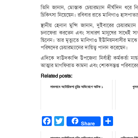
তিনি জানান, মোস্তাক চেয়ারম্যান দীর্ঘদিন ধরে 
চিকিৎসা নিয়েছেন। রবিবার রাতে মালিগাও হাসপাতাল
স্থানীয় হেলাল মুন্সি জানান, দুইবারের চেয়ার
চলাফেরা করতেন এবং সাধারণ মানুষের সাথেই সা
ছিলেন। তার মৃত্যুতে মালিগাও ইউনিয়নবাসীর মাঝে
পরিষদের চেয়ারম্যানের দায়িত্ব পালন করেছেন।
এদিকে দাউদকান্দি উপজেলা নির্বাহী কর্মকর্তা নাছর
আত্মার মাগফিরাত কামনা এবং শোকসন্তপ্ত পরিবারের
Related posts:
লাকসামে অটোরিকশা চুরির অভিযোগে আটক ১
খুলন
Facebook
Twitter
Share
Share