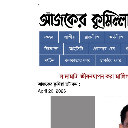
,
প্রচ্ছদ
জাতীয়
রাজনীতি
অর্থনীতি
বিনোদন
আইসিটি
প্রবাসের খবর
ধর
পর্যটন
কলকাতার খবর
চাকরির খবর
সাদামাটা জীবনযাপন করা মালিগ
আজকের কুমিল্লা ডট কম :
April 20, 2026