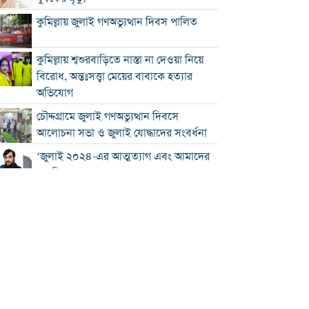
কুমিল্লায় জুলাই গণঅভ্যুত্থান দিবস পালিত
কুমিল্লায় শ্বশুরবাড়িতে নাস্তা না দেওয়া নিয়ে
বিরোধ, অন্তঃসত্ত্বা মেয়ের বাবাকে হত্যার
অভিযোগ
চৌদ্দগ্রামে জুলাই গণঅভ্যুত্থান দিবসে
আলোচনা সভা ও জুলাই যোদ্ধাদের সংবর্ধনা
‘জুলাই ২০২৪-এর আত্মত্যাগ এবং আমাদের
নাগরিক দায়বদ্ধতা”
কুমিল্লায় তিন উপজেলার সব ধরনের নৌযান
নিবন্ধনের আওতায় আসছে
কুমিল্লার কৃতি সন্তান আওসাফ চৌধুরী নতুন
কুঁড়ি স্পোর্টস-২০২৬ এ জাতীয় দাবায়
চ্যাম্পিয়ন
দাউদকান্দিতে ৫২ কেজি গাঁজাসহ প্রাইভেট