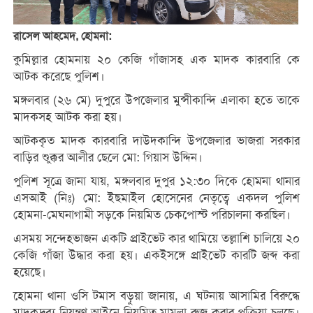
রাসেল আহমেদ, হোমনা:
​কুমিল্লার হোমনায় ২০ কেজি গাঁজাসহ এক মাদক কারবারি কে
আটক করেছে পুলিশ।
মঙ্গলবার (২৬ মে) দুপুরে উপজেলার মুন্সীকান্দি এলাকা হতে তাকে
মাদকসহ আটক করা হয়।
​আটককৃত মাদক কারবারি দাউদকান্দি উপজেলার ভাজরা সরকার
বাড়ির শুক্কুর আলীর ছেলে মো: গিয়াস উদ্দিন।
​পুলিশ সূত্রে জানা যায়, মঙ্গলবার দুপুর ১২:৩০ দিকে হোমনা থানার
এসআই (নিঃ) মো: ইছমাইল হোসেনের নেতৃত্বে একদল পুলিশ
হোমনা-মেঘনাগামী সড়কে নিয়মিত চেকপোস্ট পরিচালনা করছিল।
এসময় সন্দেহভাজন একটি প্রাইভেট কার থামিয়ে তল্লাশি চালিয়ে ২০
কেজি গাঁজা উদ্ধার করা হয়। একইসঙ্গে প্রাইভেট কারটি জব্দ করা
হয়েছে।
​হোমনা থানা ওসি টমাস বড়ুয়া জানায়, এ ঘটনায় আসামির বিরুদ্ধে
মাদকদ্রব্য নিয়ন্ত্রণ আইনে নিয়মিত মামলা রুজু করার প্রক্রিয়া চলছে।