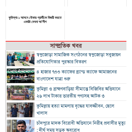
কুমিল্লা-১ আসনে নৌকার প্রার্থীকে বিজয়ী করতে
একাট্টা মেঘনা আ’লীগ
সাম্প্রতিক খবর
স্বপ্নজোড়া সামাজিক সংগঠনের স্বপ্নজোড়া সবুজায়ন
প্রতিযোগিতার পুরস্কার বিতরণ
৪ হাজার ৭০০ ক্যাফের ব্র্যান্ড ক্যাফে আমাজনের
বাংলাদেশ যাত্রা শুরু
কুমিল্লা ও ব্রাহ্মণবাড়িয়া সীমান্তে বিজিবির অভিযানে
২৬ লাখ টাকার ভারতীয় পণ্যসহ আটক ৩
কুমিল্লায় হত্যা মামলায় বৃদ্ধের যাবজ্জীবন, ছেলে
খালাস
চাঁদপুরে মাদক বিরোধী অভিযানে নিরীহ প্রবাসীর মৃত্যু
: দীর্ঘ সময় সড়ক অবরোধ