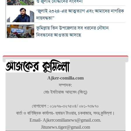
ও জুলাই যোদ্ধাদের সংবর্ধনা
‘জুলাই ২০২৪-এর আত্মত্যাগ এবং আমাদের নাগরিক
দায়বদ্ধতা”
কুমিল্লায় তিন উপজেলার সব ধরনের নৌযান
নিবন্ধনের আওতায় আসছে
কুমিল্লার কৃতি সন্তান আওসাফ চৌধুরী নতুন কুঁড়ি
স্পোর্টস-২০২৬ এ জাতীয় দাবায় চ্যাম্পিয়ন
দাউদকান্দিতে ৫২ কেজি গাঁজাসহ প্রাইভেট কার জব্দ,
আটক ১
Ajker-comilla.com
কুমিল্লার ৫ হাসপাতাল-ডায়াগনস্টিক সাময়িকভাবে
সম্পাদক:
বন্ধের নির্দেশ
মোঃ ইমতিয়াজ আহমেদ (জিতু)
জুলাই গণ-অভ্যুত্থান দিবস উপলক্ষে নোবিপ্রবিতে
স্বেচ্ছায় রক্তদান কর্মসূচি
যোগাযোগ : ০১৬৭৬-৩২৭৫০৪/ ০৮১-৭৩৯৭০
ব্রাহ্মণবাড়িয়ায় ট্রাকের ধাক্কায় সৌদি প্রবাসীর মৃত্যু
বার্তা ও বাণিজ্যিক কার্যালয়- হুমায়ন টাওয়ার, চকবাজার, সদর,কুমিল্লা।
Email- Ajkercomillanews@gmail.com.
Jitunews.tiger@gmail.com
সন্ধ্যার মধ্যে কুমিল্লাসহ ১৪ জেলায় ঝোড়ো হাওয়াসহ