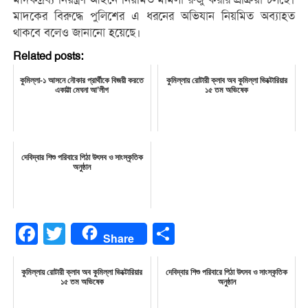
মাদকের বিরুদ্ধে পুলিশের এ ধরনের অভিযান নিয়মিত অব্যাহত
থাকবে বলেও জানানো হয়েছে।
Related posts:
কুমিল্লা-১ আসনে নৌকার প্রার্থীকে বিজয়ী করতে
কুমিল্লায় রোটারী ক্লাব অব কুমিল্লা ভিক্টোরিয়ার
একাট্টা মেঘনা আ’লীগ
১৫ তম অভিষেক
দেবিদ্বার শিশু পরিবারে পিঠা উৎসব ও সাংস্কৃতিক
অনুষ্ঠান
Facebook
Twitter
Share
Share
কুমিল্লায় রোটারী ক্লাব অব কুমিল্লা ভিক্টোরিয়ার
দেবিদ্বার শিশু পরিবারে পিঠা উৎসব ও সাংস্কৃতিক
১৫ তম অভিষেক
অনুষ্ঠান