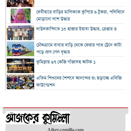
দেবীদ্বারে বাড়ির মালিককে কুপিয়ে ৯ টুকরা, পলিথিনে
মোড়ানো লাশ উদ্ধার
দাউদকান্দিতে ১০ হাজার ইয়াবা উদ্ধার, গ্রেপ্তার ৩
চৌদ্দগ্রামে বাবার বাড়ি থেকে ফেরার পথে ট্রেনে কাটা
পড়ে প্রাণ গেল বৃদ্ধার
কুমিল্লায় ৬৭ কেজি গাঁজাসহ আটক ১
এতিম শিশুদের শৈশবে আনন্দের রং ছড়াচ্ছে এবিজি
ফাউন্ডেশন
সৌদিতে নির্মাণকাজের সময় প্রাণ গেল কুমিল্লার
যুবকের
ঢাকা-চট্টগ্রাম মহাসড়কের কুমিল্লা অংশে ২০
কিলোমিটার যানজট
তনু হত্যা মামলায় সাবেক সেনাসদস্য হাফিজুর ফের
Ajker-comilla.com