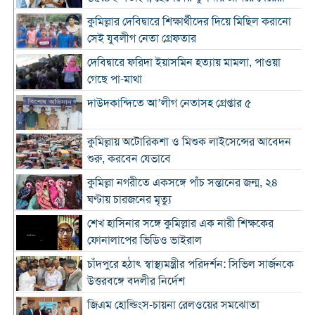
কুমিল্লার দেবিদ্বারে শিক্ষার্থীদের দিয়ে মিছিল করানো
সেই যুবলীগ নেতা গ্রেফতার
দেবিদ্বারে ফরিদা ইয়াসমিন হত্যায় মামলা, পাওয়া
গেছে পা-মাথা
দাউদকান্দিতে আ’লীগ নেতাসহ গ্রেপ্তার ৫
কুমিল্লায় অটোরিকশা ও মিশুক লাইসেন্সের আবেদন
শুরু, করবেন যেভাবে
কুমিল্লা নগরীতে একসঙ্গে পাঁচ সন্তানের জন্ম, ২৪
ঘণ্টায় চারজনের মৃত্যু
শেখ হাসিনার সঙ্গে কুমিল্লার এক নারী শিক্ষকের
ফোনালাপের ভিডিও ভাইরাল
চাঁদপুরে হঠাৎ স্বাস্থ্যমন্ত্রীর পরিদর্শন: সিভিল সার্জনকে
উত্তরবঙ্গে বদলীর নির্দেশ
জিএম হোল্ডিংস-চায়না রেলওয়ের সমঝোতা