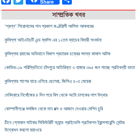
Share
সাম্প্রতিক খবর
‘প্রশ্ন’ শিরোনামের গান প্রকাশ কণ্ঠশিল্পী আসিফ আকবরের
কুমিল্লা আইএইচটি এন্ড ম্যাট্স এর ১২তম ব্যাচের বিদায়ী সংবর্ধনা
কুমিল্লায় র‍্যাবের অভিযানে বিকাশ প্রতারক চক্রের সদস্য কামাল আটক
কোভিড-১৯ পরিস্থিতিতে চাঁদপুরে অতিরিক্ত ৩ হাজার ৩৯৫ জন পাচ্ছে প্রতিবন্ধী ভাতা
কুমিল্লায় পাশের হারে এগিয়ে ছেলেরা, জিপিএ ৫-এ মেয়েরা
দেবিদ্বারে নিখোঁজের ৪ দিন পরে বিল থেকে অটো চালকের লাশ উদ্ধার
কোম্পানীগঞ্জে মসজিদ থেকে দান বক্স ও আজান দেওয়ার মেশিন চুরি
চীনে গ্লোবাল সাইবার সিকিউরিটি অ্যান্ড প্রাইভেসি প্রটেকশন ট্রান্সপারেন্সি সেন্টার
উদ্বোধন করলো হুয়াওয়ে