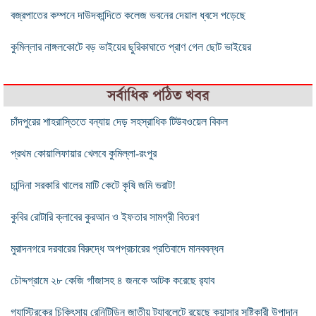
বজ্রপাতের কম্পনে দাউদকান্দিতে কলেজ ভবনের দেয়াল ধ্বসে পড়েছে
কুমিল্লার নাঙ্গলকোটে বড় ভাইয়ের ছুরিকাঘাতে প্রাণ গেল ছোট ভাইয়ের
সর্বাধিক পঠিত খবর
চাঁদপুরের শাহরাস্তিতে বন্যায় দেড় সহস্রাধিক টিউবওয়েল বিকল
প্রথম কোয়ালিফায়ার খেলবে কুমিল্লা-রংপুর
চান্দিনা সরকারি খালের মাটি কেটে কৃষি জমি ভরাট!
কুবির রোটারি ক্লাবের কুরআন ও ইফতার সামগ্রী বিতরণ
মুরাদনগরে দরবারের বিরুদ্ধে অপপ্রচারের প্রতিবাদে মানববন্ধন
চৌদ্দগ্রামে ২৮ কেজি গাঁজাসহ ৪ জনকে আটক করেছে র‌্যাব
গ্যাস্ট্রিকের চিকিৎসায় রেনিটিডিন জাতীয় ট্যাবলেটে রয়েছে ক্যান্সার সৃষ্টিকারী উপাদান