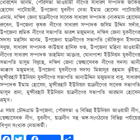
খোরশেদ আলম, পৌরসভা আওয়ামী লীগের সাধারণ সম্পাদক জাকির
হোসেন পাটোয়ারী, উপজেলা যুবলীগ নেতা ইমাম হোসেন পাটোয়ারী
এনাম, দক্ষিণ জেলা ছাত্রলীগের সাবেক সাধারণ সম্পাদক লোকমান হোসেন
রুবেল, উপজেলা কৃষক লীগের সাধারণ সম্পাদক জসিম উদ্দিন সর্দার,
উপজেলা শ্রমিক লীগের সভাপতি আরশ মজুমদার, দক্ষিণ জেলা যুবলীগের
সদস্য মহসিন আলম, উপজেলা ছাত্রলীগের সভাপতি তৌফিকুল ইসলাম
সবুজ, সাধারণ সম্পাদক কাউছার হানিফ শুভ, উপজেলা মহিলা আওয়ামী
লীগের সাধারণ সম্পাদক তাহমিনা আক্তার, ঘোলপাশা ইউনিয়ন যুবলীগের
সভাপতি মাসুম বিল্লাহ, দক্ষিণ জেলা স্বেচ্ছাসেবক লীগের সদস্য আলী
আক্কাস মজুমদার, উপজেলা যুবলীগের সদস্য মিজানুর রহমান ভূঁইয়া,
মুন্সীরহাট ইউনিয়ন যুবলীগের সভাপতি আলাউদ্দিন মজুমদার বাবু, সাধারণ
সম্পাদক ইমাম হোসেন, মুন্সীরহাট ইউনিয়ন ছাত্রলীগের সাবেক সভাপতি
মাসুদ রানা, মুন্সীরহাট ইউনিয়ন ছাত্রলীগের সভাপতি আরমান হোসেন
প্রমুখ।
এ সময় চৌদ্দগ্রাম উপজেলা, পৌরসভা ও বিভিন্ন ইউনিয়ন আওয়ামী লীগ,
স্বেচ্ছাসেবক লীগ, যুবলীগ, ছাত্রলীগ সহ অঙ্গ-সংগঠনের বিভিন্ন পর্যায়ের
বিপুল সংখ্যক নেতাকর্মী।
Facebook
Twitter
Share