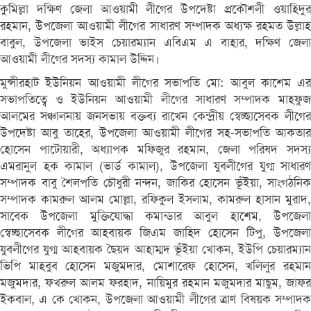
কুমিল্লা দক্ষিণ জেলা আওয়ামী লীগের উপদেষ্টা প্রকৌশলী ওয়াহিদুর
রহমান, উপজেলা আওয়ামী লীগের সাধারণ সম্পাদক অধ্যক্ষ রহমত উল্লাহ
বাবুল, উপজেলা ভাইস চেয়ারম্যান এবিএম এ বাহার, দক্ষিণ জেলা
আওয়ামী লীগের সদস্য কামাল উদ্দিন।
মুন্সীরহাট ইউনিয়ন আওয়ামী লীগের সভাপতি মো: আবুল কাশেম এর
সভাপতিত্বে ও ইউনিয়ন আওয়ামী লীগের সাধারণ সম্পাদক মাহফুজ
আলমের সঞ্চালনায় জনসভায় বক্তব্য রাখেন কেন্দ্রীয় স্বেচ্ছাসেবক লীগের
উপদেষ্টা আবু তাহের, উপজেলা আওয়ামী লীগের সহ-সভাপতি আকতার
হোসেন পাটোয়ারী, অধ্যাপক মফিজুর রহমান, জেলা পরিষদ সদস্য
এমরানুল হক কামাল (ভার্ড কামাল), উপজেলা যুবলীগের যুগ্ম সাধারণ
সম্পাদক বাবু শৈলপতি চৌধুরী নন্দন, জাকির হোসেন ভূঁইয়া, সাংগঠনিক
সম্পাদক কামরুল আলম মোল্লা, রফিকুল ইসলাম, কামরুল হাসান মুরাদ,
সাবেক উপজেলা মুক্তিযোদ্ধা কমান্ডার আবুল হাশেম, উপজেলা
স্বেচ্ছাসেবক লীগের আহবায়ক জিএম জাহিদ হোসেন টিপু, উপজেলা
যুবলীগের যুগ্ম আহবায়ক ছৈয়দ আহাম্মদ ভূঁইয়া খোকন, ইউপি চেয়ারম্যান
ভিপি মাহবুব হোসেন মজুমদার, মোশারেফ হোসেন, খলিলুর রহমান
মজুমদার, ফখরুল আলম ফরহাদ, নায়িমুর রহমান মজুমদার মাছুম, জাফর
ইকবাল, এ কে খোকন, উপজেলা আওয়ামী লীগের ত্রাণ বিষয়ক সম্পাদক