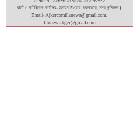
যোগাযোগ : ০১৬৭৬-৩২৭৫০৪/ ০৮১-৭৩৯৭০
বার্তা ও বাণিজ্যিক কার্যালয়- হুমায়ন টাওয়ার, চকবাজার, সদর,কুমিল্লা।
Email- Ajkercomillanews@gmail.com.
Jitunews.tiger@gmail.com