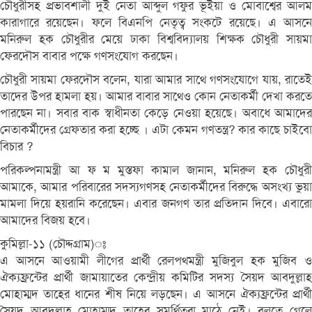
চৌধুরীসহ প্রভাবশালী দুই নেতা আব্দুল গফুর ভূইয়া ও মোবাশ্বের আলম
কারাগারে রয়েছেন। ফলে বিএনপি নেতৃত্ব সংকটে রয়েছে। এ আসনে
মনিরুল হক চৌধুরীর মেয়ে ঢাকা বিশ্ববিদ্যালয় শিক্ষক চৌধুরী সায়মা
ফেরদৌস বাবার পক্ষে গণসংযোগ করছেন।
চৌধুরী সায়মা ফেরদৌস বলেন, যারা আমার সাথে গণসংযোগে যায়, রাতেই
তাদের উপর হামলা হয়। আমার বাবার সাথেও কোন নেতাকর্মী দেখা করতে
পারছেন না। সবার বাক স্বাধীনতা কেড়ে নেওয়া হয়েছে। অবাধে আমাদের
নেতাকর্মীদের গ্রেফতার করা হচ্ছে । এটা কেমন গণতন্ত্র? কার কাছে চাইবো
বিচার ?
পরিকল্পনামন্ত্রী আ ফ ম মুস্তফা কামাল জানান, মনিরুল হক চৌধুরী
আমাকে, আমার পরিবারের সদস্যগণসহ নেতাকর্মীদের বিরুদ্ধে অসংখ্য ভুয়া
মামলা দিয়ে হয়রানি করেছেন। এবার জনগণ তার প্রতিদান দিবে। এবারো
আমাদের বিজয় হবে।
কুমিল্লা-১১ (চৌদ্দগ্রাম)ঃ
এ আসনে আওয়ামী লীগের প্রার্থী রেলপথমন্ত্রী মুজিবুল হক মুজিব ও
ঐক্যফ্রন্টের প্রার্থী জামায়াতের কেন্দ্রীয় কমিটির সদস্য সৈয়দ আবদুল্লাহ
মোহাম্মদ তাহের ধানের শীষ নিয়ে লড়ছেন। এ আসনে ঐক্যফ্রন্টের প্রার্থী
সৈয়দ আবদুল্লাহ মোহাম্মদ তাহের সমর্থিতরা মাঠে নেই। বলতে গেলে