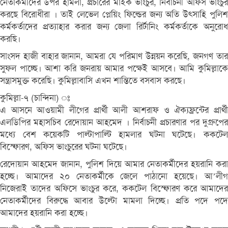
নেতাকর্মীদের উপর হামলা, প্রচারের মাইক ভাংচুর, নির্বাচনী অফিস ভাংচুর
করছে বিরোধীরা । তাই লেভেল প্লেয়িং ফিল্ডের জন্য অতি উৎসাহি পুলিশ
কর্মকর্তাদের প্রত্যাহার করার জন্য জেলা রির্টানিং কর্মকর্তাকে অনুরোধ
করছি।
সাংসদ হাজী বাহার জানান, আমরা যে পরিমাণ উন্নয়ন করেছি, জনগণ তার
সুফল পাচ্ছে। আশা করি জনরায় আমার পক্ষেই আসবে। আমি কুমিল্লাকে
সন্ত্রাসমুক্ত করেছি। কুমিল্লাবাসি এখন শান্তিতে বসবাস করছে।
কুমিল্লা-৭ (চান্দিনা) ঃ
এ আসনে আওয়ামী লীগের প্রার্থী আলী আশরাফ ও ঐক্যফ্রন্টের প্রার্থী
এলডিপির মহাসচিব রেদোয়ান আহমেদ । নির্বাচনী প্রচারণার পর দুগ্রুপের
মধ্যে বেশ কয়েকটি পাল্টাপাল্টি হামলার ঘটনা ঘটেছে। ককটেল
বিস্ফোরণ, অফিস ভাংচুরের ঘটনা ঘটেছে।
রেদোয়ান আহমেদ জানান, পুলিশ দিয়ে আমার নেতাকর্মীদের হয়রানি করা
হচ্ছে। আমাদের ২০ নেতাকর্মীকে জেলে পাঠানো হয়েছে। আ’লীগ
নিজেরাই তাদের অফিসে ভাংচুর করে, ককটেল বিস্ফোরণ করে আমাদের
নেতাকর্মীদের বিরুদ্ধে আবার উল্টো মামলা দিচ্ছে। প্রতি পদে পদে
আমাদের হয়রানি করা হচ্ছে।