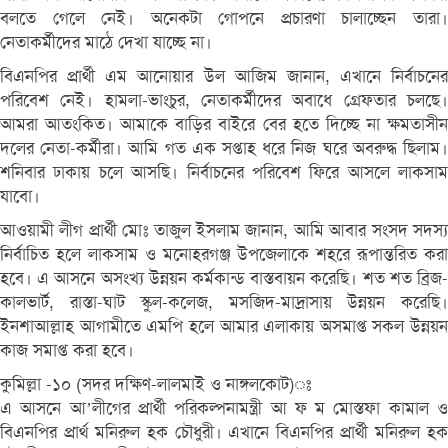
বলতে গেলে নেই। অনেকটা গোপনে প্রচারণা চালাচ্ছেন তারা।
নেতাকর্মীদের মাঠে দেখা যাচ্ছে না।
বিএনপির প্রার্থী এম আনোয়ার উল আজিম জানান, এখানে নির্বাচনের
পরিবেশ নেই। হামলা-ভাংচুর, নেতাকর্মীদের অবাধে গ্রেফতার চলছে।
আমরা আতংকিত। আমাকে বাড়ির বাইরে বের হতে দিচ্ছে না ক্ষমতাসীন
দলের নেতা-কর্মীরা। আমি গত এক সপ্তাহ ধরে নিজ ঘরে অবরুদ্ধ ছিলাম।
শনিবার ঢাকায় চলে আসছি। নির্বাচনের পরিবেশ ফিরে আসলে লাকসাম
যাবো।
আওয়ামী লীগ প্রার্থী মোঃ তাজুল ইসলাম জানান, আমি আবার সংসদ সদস্য
নির্বাচিত হলে লাকসাম ও মনোহরগঞ্জ উপজেলাকে শহরে রূপান্তরিত করা
হবে। এ আসনে অসংখ্য উন্নয়ন কর্মকান্ড বাস্তবায়ন করেছি। শত শত ব্রিজ-
কালভার্ট, রাস্তা-ঘাট স্কুল-কলেজ, মসজিদ-মাদ্রাসায় উন্নয়ন করেছি।
ইনশাআল্লাহ আগামীতে এমপি হলে আমার এলাকায় অসমাপ্ত সকল উন্নয়ন
কাজ সমাপ্ত করা হবে।
কুমিল্লা -১০ (সদর দক্ষিণ-লালমাই ও নাঙ্গলকোট)ঃ
এ আসনে আ’লীগের প্রার্থী পরিকল্পনামন্ত্রী আ ফ ম মোস্তফা কামাল ও
বিএনপির প্রার্থ মনিরুল হক চৌধুরী। এখানে বিএনপির প্রার্থী মনিরুল হক