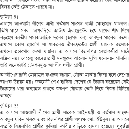
হচ্ছে না। এখানে গত ৫ বছর আমরা অনেক উন্নয়ন করেছি। তাই আমাদের
বিজয় কেউ ঠেকাতে পারবে না।
কুমিল্লা-৪ঃ
এখানে আওয়ামী লীগের প্রার্থী বর্তমান সাংসদ রাজী মোহাম্মদ ফখরুল।
তিনি মাঠে সরব। অপরদিকে জাতীয় ঐক্যফ্রন্টের হয়ে ধানের শীষ নিয়ে
লড়ছেন জাতীয় সমাজতান্ত্রিক দলের (জাসদ রব) আবদুল মালেক রতন।
এখানে কোন হয়রানি না থাকলেও ঐক্যফ্রন্টের প্রার্থী মালেক রতনকে
এখনো প্রচারণায় দেখা যায়নি। এ আসনে বিএনপির নেতাকর্মীরা মাঠে
সক্রিয় নয়। যেহেতু তাদের প্রার্থী মনজুরুল আহসান মুন্সি মনোনয়ন পাননি।
তাই অনেকটাই টেনশনমুক্ত আ’লীগ দলীয় প্রার্থী।
আ’লীগের রাজী মোহাম্মদ ফখরুল জানান, নৌকা মার্কার বিজয় হলে দেশের
ব্যাপক উন্নয়ন হয়। জননেত্রী শেখ হাসিনা দেশের যে উন্নয়ন করেছেন সেই
উন্নয়নের ধারা অব্যাহত রাখতে জনগণ নৌকায় ভোট দিয়ে বিজয় ছিনিয়ে
আনবে।
কুমিল্লা-৫ঃ
এ আসনে আওয়ামী লীগের প্রার্থী সাবেক আইনমন্ত্রী ও বর্তমান সাংসদ
আবদুল মতিন খসরু এবং বিএনপির প্রার্থী অধ্যক্ষ মো. ইউনুস। এ আসনে
সম্প্রতি বিএনপির প্রার্থীর কুমিল্লা নগরীর বাড়িতে হামলা হয়েছে। দুবৃর্ত্তরা