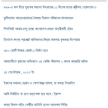
৯৯৯-এ কল দিয়ে যুবকের মরদেহ উদ্ধারের ১১ দিনের মধ্যে স্ত্রীসহ গ্রেফতার ৩
কুমিল্লায় আন্তঃক্যাডার বৈষম্য নিরসন পরিষদের মানববন্ধন
শিগগিরই আবার চালু হচ্ছে বাংলাদেশ-ভারত যাত্রীবাহী ট্রেন
তিতাসে মৎস্য প্রজেক্ট মালিকদের মিথ্যা মামলায় কৃষকরা দিশেহারা
৩৫০ কোটি টাকায় রোবট-২ নির্মাণ হবে
আমতলীতে র‌্যাবের অভিযানে ২৪ কেজি গাঁজাসহ ২ মাদক কারবারি আটক
১৪ সেপ্টেম্বর , ২০১৭ ইং
ইরানের ভয়াবহ ড্রোন ও ক্ষেপণাস্ত্র হামলা, যা বলছে ইসরাইল
আমি নির্বাচিত না হলে রক্তগঙ্গা বয়ে যাবে : ট্রাম্প
কাব্য বিলাস নাট্য গোষ্ঠীর অতিথি হলেন আসলাম শিহির