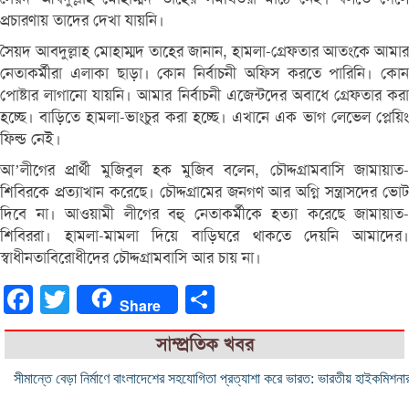
প্রচারণায় তাদের দেখা যায়নি।
সৈয়দ আবদুল্লাহ মোহাম্মদ তাহের জানান, হামলা-গ্রেফতার আতংকে আমার
নেতাকর্মীরা এলাকা ছাড়া। কোন নির্বাচনী অফিস করতে পারিনি। কোন
পোষ্টার লাগানো যায়নি। আমার নির্বাচনী এজেন্টদের অবাধে গ্রেফতার করা
হচ্ছে। বাড়িতে হামলা-ভাংচুর করা হচ্ছে। এখানে এক ভাগ লেভেল প্লেয়িং
ফিল্ড নেই।
আ’লীগের প্রার্থী মুজিবুল হক মুজিব বলেন, চৌদ্দগ্রামবাসি জামায়াত-
শিবিরকে প্রত্যাখান করেছে। চৌদ্দগ্রামের জনগণ আর অগ্নি সন্ত্রাসদের ভোট
দিবে না। আওয়ামী লীগের বহু নেতাকর্মীকে হত্যা করেছে জামায়াত-
শিবিররা। হামলা-মামলা দিয়ে বাড়িঘরে থাকতে দেয়নি আমাদের।
স্বাধীনতাবিরোধীদের চৌদ্দগ্রামবাসি আর চায় না।
Facebook
Twitter
Share
Share
সাম্প্রতিক খবর
সীমান্তে বেড়া নির্মাণে বাংলাদেশের সহযোগিতা প্রত্যাশা করে ভারত: ভারতীয় হাইকমিশনা