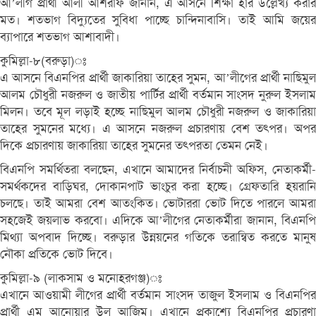
আ’লীগ প্রার্থী আলী আশরাফ জানান, এ আসনে শিক্ষা হার উল্লেখ্য করার
মত। শতভাগ বিদ্যুতের সুবিধা পাচ্ছে চান্দিনাবাসি। তাই আমি জয়ের
ব্যাপারে শতভাগ আশাবাদী।
কুমিল্লা-৮(বরুড়া)ঃ
এ আসনে বিএনপির প্রার্থী জাকারিয়া তাহের সুমন, আ’লীগের প্রার্থী নাছিমুল
আলম চৌধুরী নজরুল ও জাতীয় পার্টির প্রার্থী বর্তমান সাংসদ নুরুল ইসলাম
মিলন। তবে মূল লড়াই হচ্ছে নাছিমুল আলম চৌধুরী নজরুল ও জাকারিয়া
তাহের সুমনের মধ্যে। এ আসনে নজরুল প্রচারণায় বেশ তৎপর। অপর
দিকে প্রচারণায় জাকারিয়া তাহের সুমনের তৎপরতা তেমন নেই।
বিএনপি সমর্থিতরা বলছেন, এখানে আমাদের নির্বাচনী অফিস, নেতাকর্মী-
সমর্থকদের বাড়িঘর, দোকানপাট ভাংচুর করা হচ্ছে। গ্রেফতারি হয়রানি
চলছে। তাই আমরা বেশ আতংকিত। ভোটাররা ভোট দিতে পারলে আমরা
সহজেই জয়লাভ করবো। এদিকে আ’লীগের নেতাকর্মীরা জানান, বিএনপি
মিথ্যা অপবাদ দিচ্ছে। বরুড়ার উন্নয়নের গতিকে তরান্বিত করতে মানুষ
নৌকা প্রতিকে ভোট দিবে।
কুমিল্লা-৯ (লাকসাম ও মনোহরগঞ্জ)ঃ
এখানে আওয়ামী লীগের প্রার্থী বর্তমান সাংসদ তাজুল ইসলাম ও বিএনপির
প্রার্থী এম আনোয়ার উল আজিম। এখানে প্রকাশ্যে বিএনপির প্রচারণা