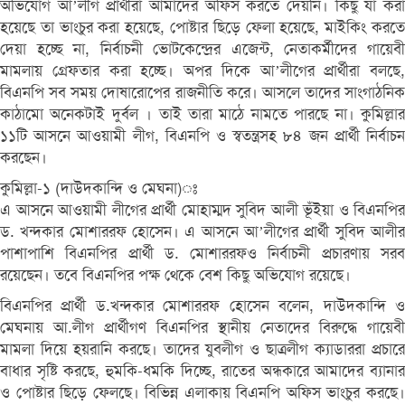
অভিযোগ আ’লীগ প্রার্থীরা আমাদের অফিস করতে দেয়নি। কিছু যা করা
হয়েছে তা ভাংচুর করা হয়েছে, পোষ্টার ছিড়ে ফেলা হয়েছে, মাইকিং করতে
দেয়া হচ্ছে না, নির্বাচনী ভোটকেন্দ্রের এজেন্ট, নেতাকর্মীদের গায়েবী
মামলায় গ্রেফতার করা হচ্ছে। অপর দিকে আ’লীগের প্রার্থীরা বলছে,
বিএনপি সব সময় দোষারোপের রাজনীতি করে। আসলে তাদের সাংগাঠনিক
কাঠামো অনেকটাই দুর্বল । তাই তারা মাঠে নামতে পারছে না। কুমিল্লার
১১টি আসনে আওয়ামী লীগ, বিএনপি ও স্বতন্ত্রসহ ৮৪ জন প্রার্থী নির্বাচন
করছেন।
কুমিল্লা-১ (দাউদকান্দি ও মেঘনা)ঃ
এ আসনে আওয়ামী লীগের প্রার্থী মোহাম্মদ সুবিদ আলী ভূঁইয়া ও বিএনপির
ড. খন্দকার মোশাররফ হোসেন। এ আসনে আ’লীগের প্রার্থী সুবিদ আলীর
পাশাপাশি বিএনপির প্রার্থী ড. মোশাররফও নির্বাচনী প্রচারণায় সরব
রয়েছেন। তবে বিএনপির পক্ষ থেকে বেশ কিছু অভিযোগ রয়েছে।
বিএনপির প্রার্থী ড.খন্দকার মোশাররফ হোসেন বলেন, দাউদকান্দি ও
মেঘনায় আ.লীগ প্রার্থীগণ বিএনপির স্থানীয় নেতাদের বিরুদ্ধে গায়েবী
মামলা দিয়ে হয়রানি করছে। তাদের যুবলীগ ও ছাত্রলীগ ক্যাডাররা প্রচারে
বাধার সৃষ্টি করছে, হুমকি-ধমকি দিচ্ছে, রাতের অন্ধকারে আমাদের ব্যানার
ও পোষ্টার ছিড়ে ফেলছে। বিভিন্ন এলাকায় বিএনপি অফিস ভাংচুর করছে।