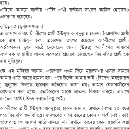
হবে।
এদিকে আসনে জাতীয় পার্টির প্রার্থী বর্তমান সাংসদ আমির হোসেনও
প্রচারণায় রয়েছেন।
কুমিল্লা-৩ (মুরাদনগর)ঃ
এ আসনে আওয়ামী লীগের প্রার্থী ইউসুফ আবদুল্লাহ হারুন। বিএনপির প্রার্থী
কে এম মজিবুল হক। প্রচারণায় তৎপর রয়েছেন আ’লীগের প্রার্থী।
অর্ন্তকোন্দল ভুলে মাঠে নেমেছেন জেলা (উত্তর) আ’লীগের সাধারণ
সম্পাদক জাহাঙ্গীর আলম সরকার। প্রচারণা চালাচ্ছেন বিএনপির প্রার্থী কে
এম মুজিবুর।
কে এম মুজিবুর জানান, প্রচারণার প্রথম দিনে মুরাদনগর থানার সামনে
আমার গাড়ি বহরে হামলা হয়। পরে উল্টো আমার ভাই (বিদেশ অবস্থানরত
) জুন্নুনের বিরুদ্ধে হামলার অভিযোগ আনা হয়। আমার নেতাকর্মীদের
গ্রেফতার করা হচ্ছে। ভোটারদের মাঝে আতংক বিরাজ করছে। এখানে
লেভেল প্লেয়িং ফিল্ড বলতে কিছু নেই।
আ’লীগের প্রার্থী ইউসুফ আবদুল্লাহ হারুন জানান, এখানে বিগত ১০ বছর
ধরে বিএনপি জনবিচ্ছিন্ন। জনগণের সাথে তাদের কোন সম্পর্ক নেই। তাই
তাদের ডাকে জনগণ মাঠে নামছে না। এখানে তাদের কোন হয়রানি করা