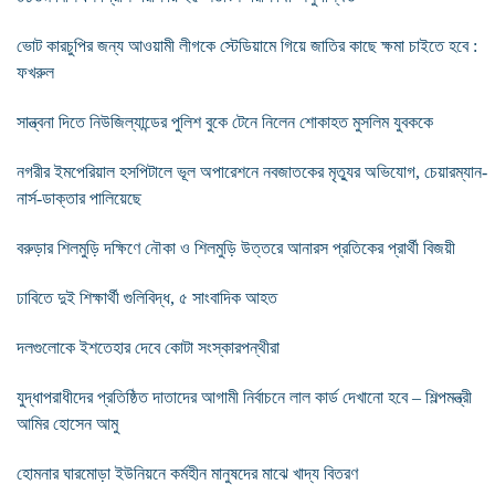
ভোট কারচুপির জন্য আওয়ামী লীগকে স্টেডিয়ামে গিয়ে জাতির কাছে ক্ষমা চাইতে হবে :
ফখরুল
সান্ত্বনা দিতে নিউজিল্যান্ডের পুলিশ বুকে টেনে নিলেন শোকাহত মুসলিম যুবককে
নগরীর ইমপেরিয়াল হসপিটালে ভূল অপারেশনে নবজাতকের মৃত্যুর অভিযোগ, চেয়ারম্যান-
নার্স-ডাক্তার পালিয়েছে
বরুড়ার শিলমুড়ি দক্ষিণে নৌকা ও শিলমুড়ি উত্তরে আনারস প্রতিকের প্রার্থী বিজয়ী
ঢাবিতে দুই শিক্ষার্থী গুলিবিদ্ধ, ৫ সাংবাদিক আহত
দলগুলোকে ইশতেহার দেবে কোটা সংস্কারপন্থীরা
যুদ্ধাপরাধীদের প্রতিষ্ঠিত দাতাদের আগামী নির্বাচনে লাল কার্ড দেখানো হবে – শিল্পমন্ত্রী
আমির হোসেন আমু
হোমনার ঘারমোড়া ইউনিয়নে কর্মহীন মানুষদের মাঝে খাদ্য বিতরণ