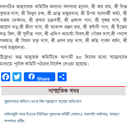
নবগঠিত আহবায়ক কমিটির অন্যান্য সদস্যরা হলেন, শ্রী জয় রায়, শ্রী দিপ্ত
কুমার দাস, শ্রী মিথুল চন্দ, শ্রী প্রান্ত মজুমদার, শ্রী উপম ব্যানার্জী অর্ঘ্য, শ্রী
অজয় দেবনাথ, শ্রী কৃষান চক্রবর্তী, শ্রী প্রকাশ পাল, শ্রী সুষ্ময় দাস, শ্রী
জয়েস দত্ত,শ্রী শ্রীলা দাস, শ্রী আকাশ রঞ্জন রায়, শ্রী স্বর্ণালী পাল, শ্রী ইভেন
দত্ত জিৎ, শ্রী সুদীপ্ত পাল, শ্রী প্রদিপ আচার্য্য নিরব,শ্রী গৌরব দাস,শ্রী পলাশ
সরকার, শ্রী সিমন চন্দ্র দাস, শ্রী প্রণব চন্দ্র দাস, শ্রী রুহি পাবন বর্মন, শ্রী
পার্থ মজুমদার।
উল্লেখ্য অত্র আহ্বায়ক কমিটিকে আগামী ৯০ দিনের মধ্যে সম্মেলনের
মাধ্যমে পূর্নাঙ্গ কমিটি গঠনের নির্দেশ দেওয়া হয়েছে।
Facebook
Twitter
Share
Share
সাম্প্রতিক খবর
মুরাদনগরে সালিশে ডেকে বিষ প্রয়োগে হত্যার অভিযোগ
দাউদকান্দি সদর উত্তর ইউনিয়ন যুবদলের কমিটি ঘোষনা॥ সভাপতি কাউসার, সাধারণ
সম্পাদক হাবীব