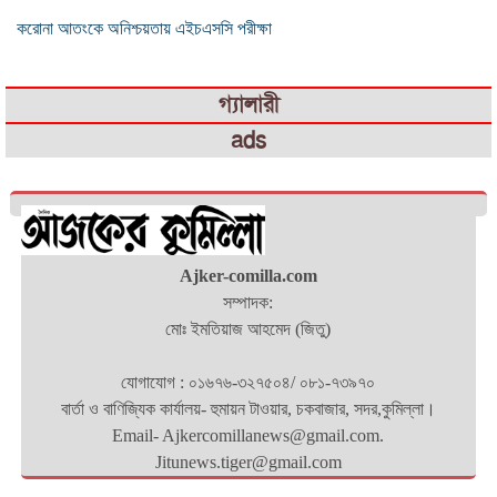
করোনা আতংকে অনিশ্চয়তায় এইচএসসি পরীক্ষা
গ্যালারী
ads
Ajker-comilla.com
সম্পাদক:
মোঃ ইমতিয়াজ আহমেদ (জিতু)
যোগাযোগ : ০১৬৭৬-৩২৭৫০৪/ ০৮১-৭৩৯৭০
বার্তা ও বাণিজ্যিক কার্যালয়- হুমায়ন টাওয়ার, চকবাজার, সদর,কুমিল্লা।
Email- Ajkercomillanews@gmail.com.
Jitunews.tiger@gmail.com