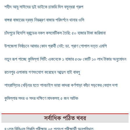
শহীদ আবু সাঈদের দুই ভাইকে চাকরি দিল বসুন্ধরা গ্রুপ
বাঙ্গরা বাজারের দ্রব্য নিয়ন্ত্রণ বাজার পরিদর্শনে থানার ওসি
চাঁদপুরে বিদেশি ব্রান্ডের নকল কসমেটিকস তৈরি: ৫০ হাজার টাকা জরিমানা
উপজেলা নির্বাচনে আমার কোন প্রার্থী নেই: ডা. প্রাণ গোপাল দত্ত এমপি
নতুন রূপ পাচ্ছে কুমিল্লা সিটি: একনেকে ১ হাজার ৫৩৮ কোটি ১০ লাখ টাকার অনুমোদন
রতনপুর এলাকায় গণসংযোগ করেছেন আব্দুল হাই বাবলু
শাহরাস্তির খেড়িহর হতে পানচাইল ভায়া কাদরা কর্ণপাড়া কাঁচা সড়কের বেহাল দশা
কুমিল্লার সদর ও সদর দক্ষিণে মাদকসহ ৫ জন আটক
সর্বাধিক পঠিত খবর
৪১তম বিসিএস প্রিলি পরীক্ষায় ২৫ শতাংশ পরীক্ষার্থী অনুপস্থিত