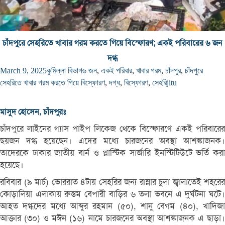
চাঁদপুরে সেহরিতে খাবার গরম করতে গিয়ে বিস্ফোরণ; একই পরিবারের ৬ জন
দগ্ধ
March 9, 2025
কুমিল্লা বিভাগ
৬ জন
,
একই পরিবার
,
খাবার গরম
,
চাঁদপুর
,
চাঁদপুরে
সেহরিতে খাবার গরম করতে গিয়ে বিস্ফোরণ
,
দগ্ধ
,
বিস্ফোরণ
,
সেহরি
jitu
মাসুদ হোসেন, চাঁদপুরঃ
চাঁদপুরে লাইনের গ্যাস পাইপ লিকেজ থেকে বিস্ফোরণে একই পরিবারের
ছয়জন দগ্ধ হয়েছেন। এদের মধ্যে চারজনের অবস্থা আশঙ্কাজনক।
তাদেরকে ঢাকার জাতীয় বার্ন ও প্লাস্টিক সার্জারি ইনস্টিটিউটে ভর্তি করা
হয়েছে।
রবিবার (৯ মার্চ) ভোররাত ৪টায় সেহরির জন্য রান্নার চুলা জ্বালাতেই শহরের
কোড়ালিয়া এলাকায় রুস্তম বেপারী বাড়ির ৬ তলা ভবনে এ দুর্ঘটনা ঘটে।
আহত দগ্ধদের মধ্যে আব্দুর রহমান (৫০), শানু বেগম (৪০), খাদিজা
আক্তার (৩০) ও মঈন (১৬) নামে চারজনের অবস্থা আশঙ্কাজনক এ ছাড়া।