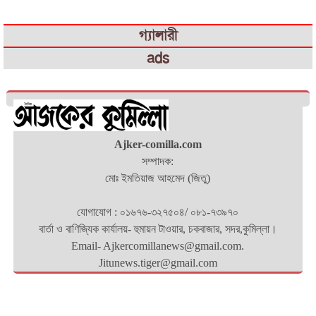
গ্যালারী
ads
Ajker-comilla.com
সম্পাদক:
মোঃ ইমতিয়াজ আহমেদ (জিতু)
যোগাযোগ : ০১৬৭৬-৩২৭৫০৪/ ০৮১-৭৩৯৭০
বার্তা ও বাণিজ্যিক কার্যালয়- হুমায়ন টাওয়ার, চকবাজার, সদর,কুমিল্লা।
Email- Ajkercomillanews@gmail.com.
Jitunews.tiger@gmail.com