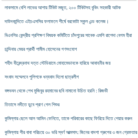
লাকসামে বেশি লাভের আশায় টিকিট মজুত, ২০০ টিকিটসহ বুকিং সহকারী আটক
দাউদকান্দিতে এইচএসসির ফলাফলে শীর্ষে বরকোটা স্কুল এন্ড কলেজ।
বিএনপির কেন্দ্রীয় প্রশিক্ষণ বিষয়ক কমিটিতে চাঁদপুরের সাবেক এমপি রাশেদা বেগম হীরা
চান্দিনায় মেয়র প্রার্থী শামীম হোসেনের গণসংযোগ
শহীদ ধীরেন্দ্রনাথ দত্ত স্টেডিয়ামে মোহামেডানকে হারিয়ে আবাহনীর জয়
সংবাদ সম্মেলনে পুলিশকে ধন্যবাদ দিলো ছাত্রলীগ
বঙ্গভবন থেকে শেখ মুজিবুর রহমানের ছবি নামানো উচিত হয়নি : রিজভী
তিতাসে নদীতে ডুবে প্রাণ গেল শিশুর
কুমিল্লার ছেলে আল আমিন ফেনিতে, তাকে পরিবারের কাছে ফিরিয়ে দিতে শেয়ার করুন
কুমিল্লায় পীর বাবা পরিচয়ে ৩০ ভরি স্বর্ণ আত্মসাৎ: জিনের বাদশা গ্রুপের ৩ জন গ্রেফতার