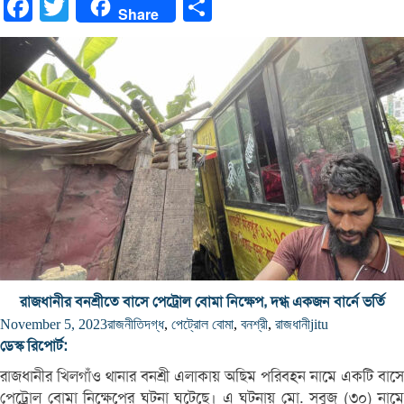
Facebook
Twitter
Share
Share
রাজধানীর বনশ্রীতে বাসে পেট্রোল বোমা নিক্ষেপ, দগ্ধ একজন বার্নে ভর্তি
November 5, 2023
রাজনীতি
দগ্ধ
,
পেট্রোল বোমা
,
বনশ্রী
,
রাজধানী
jitu
ডেস্ক রিপোর্ট:
রাজধানীর খিলগাঁও থানার বনশ্রী এলাকায় অছিম পরিবহন নামে একটি বাসে
পেট্রোল বোমা নিক্ষেপের ঘটনা ঘটেছে। এ ঘটনায় মো. সবুজ (৩০) নামে