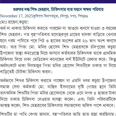
গুরুতর দগ্ধ শিশু মেহরাব, চিকিৎসার ব্যয় বহনে অক্ষম পরিবার
November 17, 2025
কুমিল্লা বিভাগ
কচুয়া
,
চাঁদপুর
,
দগ্ধ
,
শিশু
jitu
মোঃ রাছেল,কচুয়া:
অর্থ না থাকায় চিকিৎসা করাতে পারছেন না আগুনে ঝলসে যাওয়া ৩ বছরের
শিশু মেহরাব। গত বৃহস্পতিবার মনোহরপুর গ্রামের খানকা বাড়িতে খেলার
ছলে গরম পানিতে পরে পিঠ ও হাতের অংশের প্রায় ২৬ ভাগ অংশ ঝলসে
যায়। তার পিতা মো. মনির হোসেন শিশু মেহরাবকে চাঁদপুরের কচুয়া
উপজেলা স্বাস্থ্য কমপ্লেক্সে নিয়ে আসলে কর্তব্যরত চিকিৎসক তাকে প্রাথমিক
চিকিৎসা দিয়ে ঢাকা মেডিকেল কলেজের বার্ন ইউনিটে রেফার করে। কিন্তু
অর্থসংকটে থাকা দিনমজুর পিতা মনির হোসেন শিশুটিকে ঢাকায় না নিয়ে
বাড়িতেই টোটকা চিকিৎসা করান।
অর্থভাবে শিশুর চিকিৎসা করাতে পাচ্ছেন না এমনি খবর কচুয়া উপজেলা
সমাজ সেবা কর্মকর্তা মো. নাহিদ ইসলামের দৃষ্টি গোছর হলে তিনি
তাৎক্ষনিক শিশুটির পিতা মনির হোসেনকে ঢেকে এনে নগদ ৫ হাজার টাকা
দিয়ে ঢাকায় চিকিৎসা নেওয়ার ব্যবস্থা করেন। এবং তিনি পরিবারটিকে
আশ্বস্ত করেন, শিশু মেহরাবের চিকিৎসায় সমাজসেবা অফিস পাশে থাকবে।
শিশুটির মা পাখি বেগম জানান, বৃহস্পতিবার আমি ভাত রান্না করছিলাম।