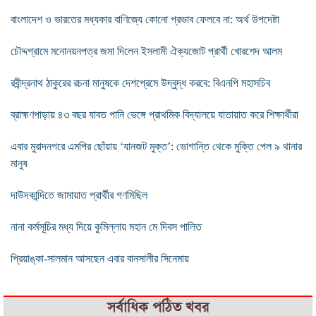
বাংলাদেশ ও ভারতের মধ্যকার বাণিজ্যে কোনো প্রভাব ফেলবে না: অর্থ উপদেষ্টা
চৌদ্দগ্রামে মনোনয়নপত্র জমা দিলেন ইসলামী ঐক্যজোট প্রার্থী খোরশেদ আলম
রবীন্দ্রনাথ ঠাকুরের রচনা মানুষকে দেশপ্রেমে উদ্বুদ্ধ করবে: বিএনপি মহাসচিব
ব্রাহ্মণপাড়ায় ৪৩ বছর যাবত পানি ভেঙ্গে প্রাথমিক বিদ্যালয়ে যাতায়াত করে শিক্ষার্থীরা
এবার মুরাদনগরে এমপির ছোঁয়ায় ‘যানজট মুক্ত’: ভোগান্তি থেকে মুক্তি পেল ৯ থানার
মানুষ
দাউদকান্দিতে জামায়াত প্রার্থীর গণমিছিল
নানা কর্মসূচির মধ্য দিয়ে কুমিল্লায় মহান মে দিবস পালিত
প্রিয়াঙ্কা-সালমান আসছেন এবার বানসালীর সিনেমায়
সর্বাধিক পঠিত খবর