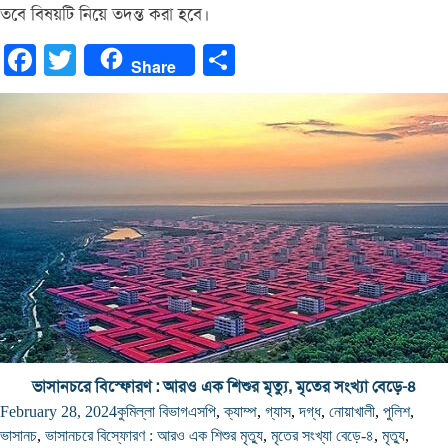
তবে বিষয়টি নিয়ে তদন্ত করা হবে।
Facebook
Twitter
Share
Share
ভাসানচরে বিস্ফোরণ : আরও এক শিশুর মৃত্যু, মৃতের সংখ্যা বেড়ে-৪
February 28, 2024
কুমিল্লা বিভাগ
এসপি
,
ক্যাম্প
,
গ্যাস
,
দগ্ধ
,
নোয়াখালী
,
পুলিশ
,
ভাসানচ
,
ভাসানচরে বিস্ফোরণ : আরও এক শিশুর মৃত্যু
,
মৃতের সংখ্যা বেড়ে-৪
,
মৃত্যু
,