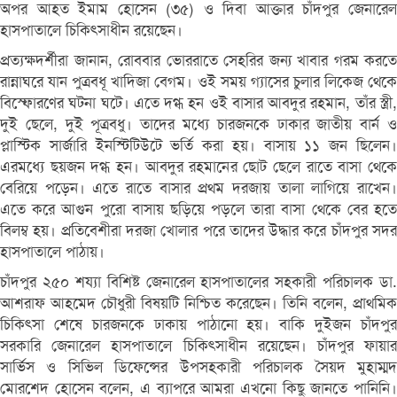
অপর আহত ইমাম হোসেন (৩৫) ও দিবা আক্তার চাঁদপুর জেনারেল
হাসপাতালে চিকিৎসাধীন রয়েছেন।
প্রত্যক্ষদর্শীরা জানান, রোববার ভোররাতে সেহরির জন্য খাবার গরম করতে
রান্নাঘরে যান পুত্রবধূ খাদিজা বেগম। ওই সময় গ্যাসের চুলার লিকেজ থেকে
বিস্ফোরণের ঘটনা ঘটে। এতে দগ্ধ হন ওই বাসার আবদুর রহমান, তাঁর স্ত্রী,
দুই ছেলে, দুই পূত্রবধু। তাদের মধ্যে চারজনকে ঢাকার জাতীয় বার্ন ও
প্লাস্টিক সার্জারি ইনস্টিটিউটে ভর্তি করা হয়। বাসায় ১১ জন ছিলেন।
এরমধ্যে ছয়জন দগ্ধ হন। আবদুর রহমানের ছোট ছেলে রাতে বাসা থেকে
বেরিয়ে পড়েন। এতে রাতে বাসার প্রথম দরজায় তালা লাগিয়ে রাখেন।
এতে করে আগুন পুরো বাসায় ছড়িয়ে পড়লে তারা বাসা থেকে বের হতে
বিলম্ব হয়। প্রতিবেশীরা দরজা খোলার পরে তাদের উদ্ধার করে চাঁদপুর সদর
হাসপাতালে পাঠায়।
চাঁদপুর ২৫০ শয্যা বিশিষ্ট জেনারেল হাসপাতালের সহকারী পরিচালক ডা.
আশরাফ আহমেদ চৌধুরী বিষয়টি নিশ্চিত করেছেন। তিনি বলেন, প্রাথমিক
চিকিৎসা শেষে চারজনকে ঢাকায় পাঠানো হয়। বাকি দুইজন চাঁদপুর
সরকারি জেনারেল হাসপাতালে চিকিৎসাধীন রয়েছেন। চাঁদপুর ফায়ার
সার্ভিস ও সিভিল ডিফেন্সের উপসহকারী পরিচালক সৈয়দ মুহাম্মদ
মোরশেদ হোসেন বলেন, এ ব্যাপরে আমরা এখনো কিছু জানতে পানিনি।