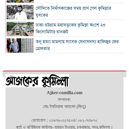
সৌদিতে নির্মাণকাজের সময় প্রাণ গেল কুমিল্লার
যুবকের
ঢাকা-চট্টগ্রাম মহাসড়কের কুমিল্লা অংশে ২০
কিলোমিটার যানজট
তনু হত্যা মামলায় সাবেক সেনাসদস্য হাফিজুর ফের
গ্রেফতার
কুমিল্লা প্রেস ক্লাবের সাবেক ৩ জন সভাপতি স্মরণে
আলোচনা সভা ও দোয়া মাহফিল
লাকসামে প্রেমের বিয়ের পর পারিবারিক বিরোধ,
যুবকের ঝুলন্ত মরদেহ উদ্ধার
ঢাকা-চট্টগ্রাম মহাসড়কের কুমিল্লা অংশজুড়ে
Ajker-comilla.com
ধীরগতিতে চলছে যানবাহন : চরম ভোগান্তিতে
সম্পাদক:
মোঃ ইমতিয়াজ আহমেদ (জিতু)
কুমিল্লায় নানার বাড়িতে যাওয়ার পথে প্রাণ গেল নারীর
যোগাযোগ : ০১৬৭৬-৩২৭৫০৪/ ০৮১-৭৩৯৭০
চাঁদপুরে একযোগে ৩১ ইউপি প্রশাসনিক কর্মকর্তার
বার্তা ও বাণিজ্যিক কার্যালয়- হুমায়ন টাওয়ার, চকবাজার, সদর,কুমিল্লা।