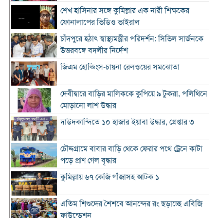
শেখ হাসিনার সঙ্গে কুমিল্লার এক নারী শিক্ষকের
ফোনালাপের ভিডিও ভাইরাল
চাঁদপুরে হঠাৎ স্বাস্থ্যমন্ত্রীর পরিদর্শন: সিভিল সার্জনকে
উত্তরবঙ্গে বদলীর নির্দেশ
জিএম হোল্ডিংস-চায়না রেলওয়ের সমঝোতা
দেবীদ্বারে বাড়ির মালিককে কুপিয়ে ৯ টুকরা, পলিথিনে
মোড়ানো লাশ উদ্ধার
দাউদকান্দিতে ১০ হাজার ইয়াবা উদ্ধার, গ্রেপ্তার ৩
চৌদ্দগ্রামে বাবার বাড়ি থেকে ফেরার পথে ট্রেনে কাটা
পড়ে প্রাণ গেল বৃদ্ধার
কুমিল্লায় ৬৭ কেজি গাঁজাসহ আটক ১
এতিম শিশুদের শৈশবে আনন্দের রং ছড়াচ্ছে এবিজি
ফাউন্ডেশন