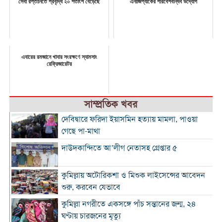
সেবা রপ্তানিতে প্রবৃদ্ধি ২০ শতাংশ বেড়েছে
এনার্জিপ্যাকের পরিবেশবান্ধব উদ্যোগ
এবারের রমজানে খাবার সংরক্ষণে স্যামসাং
রেফ্রিজারেটর
সাম্প্রতিক খবর
দেবিদ্বারে ফরিদা ইয়াসমিন হত্যায় মামলা, পাওয়া
গেছে পা-মাথা
দাউদকান্দিতে আ’লীগ নেতাসহ গ্রেপ্তার ৫
কুমিল্লায় অটোরিকশা ও মিশুক লাইসেন্সের আবেদন
শুরু, করবেন যেভাবে
কুমিল্লা নগরীতে একসঙ্গে পাঁচ সন্তানের জন্ম, ২৪
ঘণ্টায় চারজনের মৃত্যু