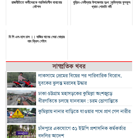
রাজনীতিতে কর্মীদেরকে পরনির্ভরশীল বানানোর
বুড়িচং-দেবীদ্বার উপজেলার দুঃখ :কুমিল্লার ফুসফুস
কৌশল
খ্যাত গোমতি নদী
বি পি এল-হাল চাল ।। বাজির দানের সেরা ঘোড়ার
নাম ক্রিস গেইল
সাম্প্রতিক খবর
লাকসামে প্রেমের বিয়ের পর পারিবারিক বিরোধ,
যুবকের ঝুলন্ত মরদেহ উদ্ধার
ঢাকা-চট্টগ্রাম মহাসড়কের কুমিল্লা অংশজুড়ে
ধীরগতিতে চলছে যানবাহন : চরম ভোগান্তিতে
কুমিল্লায় নানার বাড়িতে যাওয়ার পথে প্রাণ গেল নারীর
চাঁদপুরে একযোগে ৩১ ইউপি প্রশাসনিক কর্মকর্তার
বদলির আদেশ