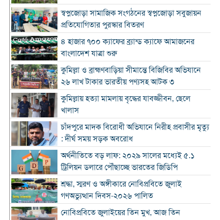
স্বপ্নজোড়া সামাজিক সংগঠনের স্বপ্নজোড়া সবুজায়ন
প্রতিযোগিতার পুরস্কার বিতরণ
৪ হাজার ৭০০ ক্যাফের ব্র্যান্ড ক্যাফে আমাজনের
বাংলাদেশ যাত্রা শুরু
কুমিল্লা ও ব্রাহ্মণবাড়িয়া সীমান্তে বিজিবির অভিযানে
২৬ লাখ টাকার ভারতীয় পণ্যসহ আটক ৩
কুমিল্লায় হত্যা মামলায় বৃদ্ধের যাবজ্জীবন, ছেলে
খালাস
চাঁদপুরে মাদক বিরোধী অভিযানে নিরীহ প্রবাসীর মৃত্যু
: দীর্ঘ সময় সড়ক অবরোধ
অর্থনীতিতে বড় লাফ: ২০২৯ সালের মধ্যেই ৫.১
ট্রিলিয়ন ডলারে পৌঁছাচ্ছে ভারতের জিডিপি
শ্রদ্ধা, স্মরণ ও অঙ্গীকারে নোবিপ্রবিতে জুলাই
গণঅভ্যুত্থান দিবস-২০২৬ পালিত
নোবিপ্রবিতে জুলাইয়ের তিন মুখ, আজ তিন