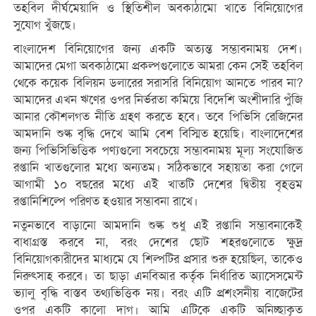
তহবিল দীর্ঘমেয়াদি ও স্থিতিশীল অবকাঠামো খাতে বিনিয়োগের
সুযোগ খুঁজছে।
বাংলাদেশ বিনিয়োগের জন্য একটি অত্যন্ত সম্ভাবনাময় দেশ।
আমাদের মেগা অবকাঠামো প্রকল্পগুলোতে আমরা কেন সেই তহবিল
থেকে কয়েক বিলিয়ন ডলারের সরাসরি বিনিয়োগ আনতে পারব না?
আমাদের এখন ঋণের ওপর নির্ভরতা কমিয়ে বিদেশি অংশীদারি পুঁজি
আনার কৌশলগত নীতি গ্রহণ করতে হবে। তবে পিভিসি রেজিনের
আমদানি শুল্ক বৃদ্ধি দেখে আমি বেশ বিস্মিত হয়েছি। বাংলাদেশের
জন্য পিভিসিভিত্তিক পণ্যগুলো সবচেয়ে সম্ভাবনাময় মূল্য সংযোজিত
রপ্তানি খাতগুলোর মধ্যে অন্যতম। সঠিকভাবে সহায়তা করা গেলে
আগামী ১০ বছরের মধ্যে এই খাতটি দেশের দ্বিতীয় বৃহত্তম
রপ্তানিশিল্পে পরিণত হওয়ার সম্ভাবনা রাখে।
নতুনভাবে বাড়ানো আমদানি শুল্ক শুধু এই রপ্তানি সম্ভাবনাকেই
বাধাগ্রস্ত করবে না, বরং দেশের ছোট শহরগুলোতে ক্ষুদ্র
বিনিয়োগকারীদের মাধ্যমে যে শিল্পটির প্রসার শুরু হয়েছিল, তাকেও
নিরুৎসাহ করবে। তা ছাড়া এনবিআর কর্তৃক নির্ধারিত অ্যাসেসমেন্ট
ভ্যালু বৃদ্ধি বাস্তব তথ্যভিত্তিক নয়। বরং এটি প্রশংসনীয় বাজেটের
ওপর একটি কালো দাগ। আমি এটিকে একটি অনিচ্ছাকৃত