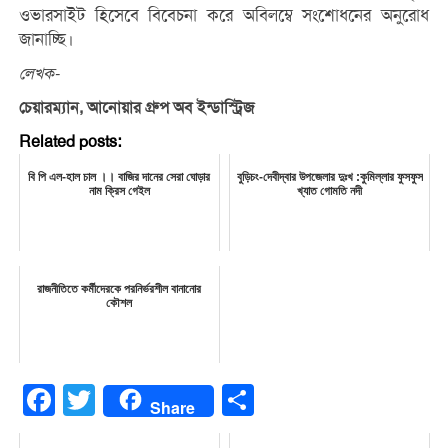
ওভারসাইট হিসেবে বিবেচনা করে অবিলম্বে সংশোধনের অনুরোধ
জানাচ্ছি।
লেখক-
চেয়ারম্যান, আনোয়ার গ্রুপ অব ইন্ডাস্ট্রিজ
Related posts:
বি পি এল-হাল চাল ।। বাজির দানের সেরা ঘোড়ার
বুড়িচং-দেবীদ্বার উপজেলার দুঃখ :কুমিল্লার ফুসফুস
নাম ক্রিস গেইল
খ্যাত গোমতি নদী
রাজনীতিতে কর্মীদেরকে পরনির্ভরশীল বানানোর
কৌশল
Facebook
Twitter
Share
Share