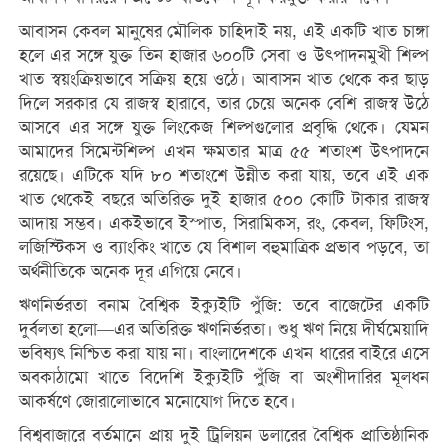
আবাসন কেবল মানুষের মৌলিক চাহিদাই নয়, এই একটি খাত চাঙ্গা
হলে এর সঙ্গে যুক্ত তিন হাজার ৬০০টি সেবা ও উৎপাদনমুখী শিল্প
খাত স্বয়ংক্রিয়ভাবে সক্রিয় হয়ে ওঠে। আবাসন খাত থেকে কর ছাড়
দিলে সরকার যে রাজস্ব হারাবে, তার চেয়ে অনেক বেশি রাজস্ব উঠে
আসবে এর সঙ্গে যুক্ত লিংকেজ শিল্পগুলোর প্রবৃদ্ধি থেকে। যেমন
আমাদের সিমেন্টশিল্প এখন ক্ষমতার মাত্র ৫৫ শতাংশ উৎপাদনে
রয়েছে। এটিকে যদি ৮০ শতাংশে উন্নীত করা যায়, তবে এই এক
খাত থেকেই বছরে অতিরিক্ত দুই হাজার ৫০০ কোটি টাকার রাজস্ব
আদায় সম্ভব। একইভাবে ইস্পাত, সিরামিকস, রং, কেবল, ফিটিংস,
লজিস্টিকস ও ব্যাংকিং খাতে যে বিশাল বহুমাত্রিক প্রভাব পড়বে, তা
অর্থনীতিকে অনেক দূর এগিয়ে নেবে।
ঋণনির্ভরতা বনাম বৈশ্বিক ইক্যুইটি পুঁজি: তবে বাজেটের একটি
দুর্বলতা হলো—এর অতিরিক্ত ঋণনির্ভরতা। শুধু ঋণ নিয়ে দীর্ঘমেয়াদি
ভবিষ্যৎ নিশ্চিত করা যায় না। বাংলাদেশকে এখন ধারের বাইরে এসে
অবকাঠামো খাতে বিদেশি ইক্যুইটি পুঁজি বা অংশীদারির মূলধন
আকর্ষণে জোরালোভাবে মনোযোগ দিতে হবে।
বিশ্ববাজারে বর্তমানে প্রায় দুই ট্রিলিয়ন ডলারের বৈশ্বিক প্রাতিষ্ঠানিক