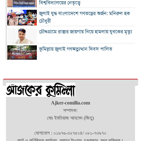
বিশ্ববিদ্যালয়ের নেতৃত্বে
জুলাই যুদ্ধ বাংলাদেশে গণতন্ত্রের অর্জন: মনিরুল হক
চৌধুরী
চৌদ্দগ্রামে রাস্তার জায়গায় নিয়ে হামলায় যুবকের মৃত্যু
কুমিল্লায় জুলাই গণঅভ্যুত্থান দিবস পালিত
কুমিল্লায় শ্বশুরবাড়িতে নাস্তা না দেওয়া নিয়ে বিরোধ,
অন্তঃসত্ত্বা মেয়ের বাবাকে হত্যার অভিযোগ
চৌদ্দগ্রামে জুলাই গণঅভ্যুত্থান দিবসে আলোচনা সভা
ও জুলাই যোদ্ধাদের সংবর্ধনা
‘জুলাই ২০২৪-এর আত্মত্যাগ এবং আমাদের নাগরিক
Ajker-comilla.com
দায়বদ্ধতা”
সম্পাদক:
মোঃ ইমতিয়াজ আহমেদ (জিতু)
কুমিল্লায় তিন উপজেলার সব ধরনের নৌযান
নিবন্ধনের আওতায় আসছে
যোগাযোগ : ০১৬৭৬-৩২৭৫০৪/ ০৮১-৭৩৯৭০
কুমিল্লার কৃতি সন্তান আওসাফ চৌধুরী নতুন কুঁড়ি
বার্তা ও বাণিজ্যিক কার্যালয়- হুমায়ন টাওয়ার, চকবাজার, সদর,কুমিল্লা।