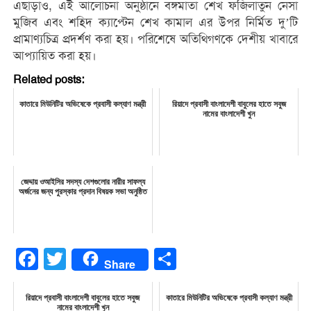
এছাড়াও, এই আলোচনা অনুষ্ঠানে বঙ্গমাতা শেখ ফজিলাতুন নেসা
মুজিব এবং শহিদ ক্যাপ্টেন শেখ কামাল এর উপর নির্মিত দু’টি
প্রামাণ্যচিত্র প্রদর্শণ করা হয়। পরিশেষে অতিথিগণকে দেশীয় খাবারে
আপ্যায়িত করা হয়।
Related posts:
কাতারে মিউনিটির অভিষেকে প্রবাসী কল্যাণ মন্ত্রী
রিয়াদে প্রবাসী বাংলাদেশী বাবুলের হাতে সবুজ
নামের বাংলাদেশী খুন
জেদ্দায় ওআইসির সদস্য দেশগুলোর নারীর সাফল্য
অর্জনের জন্য পুরস্কার প্রদান বিষয়ক সভা অনুষ্ঠিত
Facebook
Twitter
Share
Share
রিয়াদে প্রবাসী বাংলাদেশী বাবুলের হাতে সবুজ
কাতারে মিউনিটির অভিষেকে প্রবাসী কল্যাণ মন্ত্রী
নামের বাংলাদেশী খুন