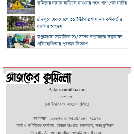
কুমিল্লায় নানার বাড়িতে যাওয়ার পথে প্রাণ গেল নারীর
চাঁদপুরে একযোগে ৩১ ইউপি প্রশাসনিক কর্মকর্তার
বদলির আদেশ
স্বপ্নজোড়া সামাজিক সংগঠনের স্বপ্নজোড়া সবুজায়ন
প্রতিযোগিতার পুরস্কার বিতরণ
৪ হাজার ৭০০ ক্যাফের ব্র্যান্ড ক্যাফে আমাজনের
বাংলাদেশ যাত্রা শুরু
কুমিল্লা ও ব্রাহ্মণবাড়িয়া সীমান্তে বিজিবির অভিযানে
২৬ লাখ টাকার ভারতীয় পণ্যসহ আটক ৩
কুমিল্লায় হত্যা মামলায় বৃদ্ধের যাবজ্জীবন, ছেলে
Ajker-comilla.com
খালাস
সম্পাদক:
মোঃ ইমতিয়াজ আহমেদ (জিতু)
চাঁদপুরে মাদক বিরোধী অভিযানে নিরীহ প্রবাসীর মৃত্যু
: দীর্ঘ সময় সড়ক অবরোধ
যোগাযোগ : ০১৬৭৬-৩২৭৫০৪/ ০৮১-৭৩৯৭০
অর্থনীতিতে বড় লাফ: ২০২৯ সালের মধ্যেই ৫.১
বার্তা ও বাণিজ্যিক কার্যালয়- হুমায়ন টাওয়ার, চকবাজার, সদর,কুমিল্লা।
ট্রিলিয়ন ডলারে পৌঁছাচ্ছে ভারতের জিডিপি
Email- Ajkercomillanews@gmail.com.