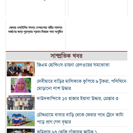
জেদ্দায় ওআইসির সদস্য দেশগুলোর নারীর সাফল্য
অর্জনের জন্য পুরস্কার প্রদান বিষয়ক সভা অনুষ্ঠিত
সাম্প্রতিক খবর
জিএম হোল্ডিংস-চায়না রেলওয়ের সমঝোতা
দেবীদ্বারে বাড়ির মালিককে কুপিয়ে ৯ টুকরা, পলিথিনে
মোড়ানো লাশ উদ্ধার
দাউদকান্দিতে ১০ হাজার ইয়াবা উদ্ধার, গ্রেপ্তার ৩
চৌদ্দগ্রামে বাবার বাড়ি থেকে ফেরার পথে ট্রেনে কাটা
পড়ে প্রাণ গেল বৃদ্ধার
কুমিল্লায় ৬৭ কেজি গাঁজাসহ আটক ১