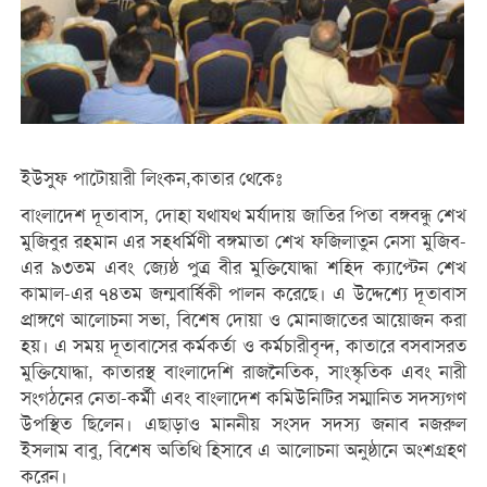
ইউসুফ পাটোয়ারী লিংকন,কাতার থেকেঃ
বাংলাদেশ দূতাবাস, দোহা যথাযথ মর্যাদায় জাতির পিতা বঙ্গবন্ধু শেখ
মুজিবুর রহমান এর সহধর্মিণী বঙ্গমাতা শেখ ফজিলাতুন নেসা মুজিব-
এর ৯৩তম এবং জ্যেষ্ঠ পুত্র বীর মুক্তিযোদ্ধা শহিদ ক্যাপ্টেন শেখ
কামাল-এর ৭৪তম জন্মবার্ষিকী পালন করেছে। এ উদ্দেশ্যে দূতাবাস
প্রাঙ্গণে আলোচনা সভা, বিশেষ দোয়া ও মোনাজাতের আয়োজন করা
হয়। এ সময় দূতাবাসের কর্মকর্তা ও কর্মচারীবৃন্দ, কাতারে বসবাসরত
মুক্তিযোদ্ধা, কাতারস্থ বাংলাদেশি রাজনৈতিক, সাংস্কৃতিক এবং নারী
সংগঠনের নেতা-কর্মী এবং বাংলাদেশ কমিউনিটির সম্মানিত সদস্যগণ
উপস্থিত ছিলেন। এছাড়াও মাননীয় সংসদ সদস্য জনাব নজরুল
ইসলাম বাবু, বিশেষ অতিথি হিসাবে এ আলোচনা অনুষ্ঠানে অংশগ্রহণ
করেন।