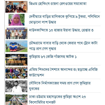
জিএম হোল্ডিংস-চায়না রেলওয়ের সমঝোতা
দেবীদ্বারে বাড়ির মালিককে কুপিয়ে ৯ টুকরা, পলিথিনে
মোড়ানো লাশ উদ্ধার
দাউদকান্দিতে ১০ হাজার ইয়াবা উদ্ধার, গ্রেপ্তার ৩
চৌদ্দগ্রামে বাবার বাড়ি থেকে ফেরার পথে ট্রেনে কাটা
পড়ে প্রাণ গেল বৃদ্ধার
কুমিল্লায় ৬৭ কেজি গাঁজাসহ আটক ১
এতিম শিশুদের শৈশবে আনন্দের রং ছড়াচ্ছে এবিজি
ফাউন্ডেশন
সৌদিতে নির্মাণকাজের সময় প্রাণ গেল কুমিল্লার
যুবকের
ঢাকা-চট্টগ্রাম মহাসড়কের কুমিল্লা অংশে ২০
কিলোমিটার যানজট