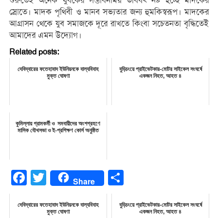
শুরুতেই অনেক যুবকের সম্ভাবনাময় ভবিষৎ নষ্ট হচ্ছে মাদকের
স্রোতে। মাদক পৃথিবী ও মানব সভ্যতার জন্য হুমকিস্বরূপ। মাদকের
আগ্রাসন থেকে যুব সমাজকে দূরে রাখতে কিংবা সচেতনতা বৃদ্ধিতেই
আমাদের এমন উদ্যোগ।
Related posts:
দেবিদ্বারের ফতেহাবাদ ইউনিয়নকে বাল্যবিবাহ
বুড়িচংয়ে প্রাইভেটকার-মোটর সাইকেল সংঘর্ষে
মুক্ত ঘোষণা
একজন নিহত, আহত ৪
কুমিল্লায় গ্রামকর্মী ও সমবায়ীদের অংশগ্রহণে
মাসিক যৌথসভা ও ই-প্রশিক্ষণ কোর্স অনুষ্ঠিত
Facebook
Twitter
Share
Share
দেবিদ্বারের ফতেহাবাদ ইউনিয়নকে বাল্যবিবাহ
বুড়িচংয়ে প্রাইভেটকার-মোটর সাইকেল সংঘর্ষে
মুক্ত ঘোষণা
একজন নিহত, আহত ৪