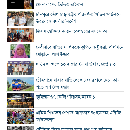
ফোনালাপের ভিডিও ভাইরাল
চাঁদপুরে হঠাৎ স্বাস্থ্যমন্ত্রীর পরিদর্শন: সিভিল সার্জনকে
উত্তরবঙ্গে বদলীর নির্দেশ
জিএম হোল্ডিংস-চায়না রেলওয়ের সমঝোতা
দেবীদ্বারে বাড়ির মালিককে কুপিয়ে ৯ টুকরা, পলিথিনে
মোড়ানো লাশ উদ্ধার
দাউদকান্দিতে ১০ হাজার ইয়াবা উদ্ধার, গ্রেপ্তার ৩
চৌদ্দগ্রামে বাবার বাড়ি থেকে ফেরার পথে ট্রেনে কাটা
পড়ে প্রাণ গেল বৃদ্ধার
কুমিল্লায় ৬৭ কেজি গাঁজাসহ আটক ১
এতিম শিশুদের শৈশবে আনন্দের রং ছড়াচ্ছে এবিজি
ফাউন্ডেশন
সৌদিতে নির্মাণকাজের সময় প্রাণ গেল কুমিল্লার