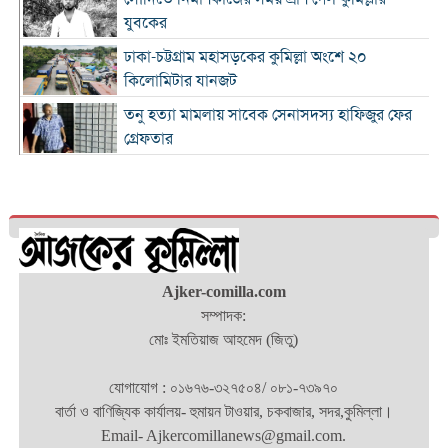
যুবকের
ঢাকা-চট্টগ্রাম মহাসড়কের কুমিল্লা অংশে ২০
কিলোমিটার যানজট
তনু হত্যা মামলায় সাবেক সেনাসদস্য হাফিজুর ফের
গ্রেফতার
কুমিল্লা প্রেস ক্লাবের সাবেক ৩ জন সভাপতি স্মরণে
আলোচনা সভা ও দোয়া মাহফিল
লাকসামে প্রেমের বিয়ের পর পারিবারিক বিরোধ,
যুবকের ঝুলন্ত মরদেহ উদ্ধার
ঢাকা-চট্টগ্রাম মহাসড়কের কুমিল্লা অংশজুড়ে
Ajker-comilla.com
ধীরগতিতে চলছে যানবাহন : চরম ভোগান্তিতে
সম্পাদক:
মোঃ ইমতিয়াজ আহমেদ (জিতু)
কুমিল্লায় নানার বাড়িতে যাওয়ার পথে প্রাণ গেল নারীর
যোগাযোগ : ০১৬৭৬-৩২৭৫০৪/ ০৮১-৭৩৯৭০
চাঁদপুরে একযোগে ৩১ ইউপি প্রশাসনিক কর্মকর্তার
বার্তা ও বাণিজ্যিক কার্যালয়- হুমায়ন টাওয়ার, চকবাজার, সদর,কুমিল্লা।
বদলির আদেশ
Email- Ajkercomillanews@gmail.com.