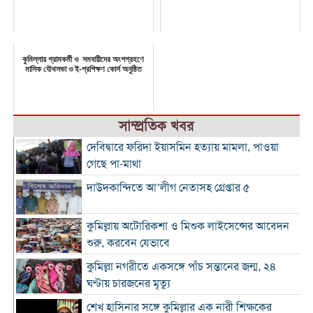
কুমিল্লায় গ্রামকর্মী ও সমবায়ীদের অংশগ্রহণে
মাসিক যৌথসভা ও ই-প্রশিক্ষণ কোর্স অনুষ্ঠিত
সাম্প্রতিক খবর
দেবিদ্বারে ফরিদা ইয়াসমিন হত্যায় মামলা, পাওয়া
গেছে পা-মাথা
দাউদকান্দিতে আ’লীগ নেতাসহ গ্রেপ্তার ৫
কুমিল্লায় অটোরিকশা ও মিশুক লাইসেন্সের আবেদন
শুরু, করবেন যেভাবে
কুমিল্লা নগরীতে একসঙ্গে পাঁচ সন্তানের জন্ম, ২৪
ঘণ্টায় চারজনের মৃত্যু
শেখ হাসিনার সঙ্গে কুমিল্লার এক নারী শিক্ষকের