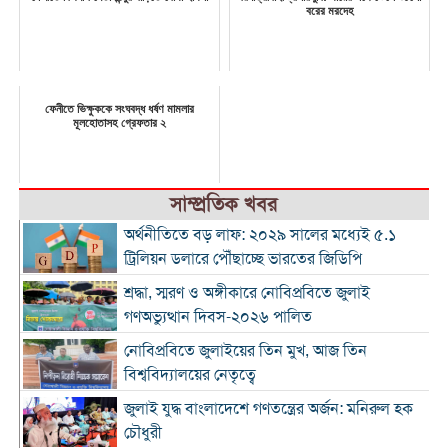
বরের মরদেহ
ফেনীতে ভিক্ষুককে সংঘবদ্ধ ধর্ষণ মামলার
মূলহোতাসহ গ্রেফতার ২
সাম্প্রতিক খবর
অর্থনীতিতে বড় লাফ: ২০২৯ সালের মধ্যেই ৫.১
ট্রিলিয়ন ডলারে পৌঁছাচ্ছে ভারতের জিডিপি
শ্রদ্ধা, স্মরণ ও অঙ্গীকারে নোবিপ্রবিতে জুলাই
গণঅভ্যুত্থান দিবস-২০২৬ পালিত
নোবিপ্রবিতে জুলাইয়ের তিন মুখ, আজ তিন
বিশ্ববিদ্যালয়ের নেতৃত্বে
জুলাই যুদ্ধ বাংলাদেশে গণতন্ত্রের অর্জন: মনিরুল হক
চৌধুরী