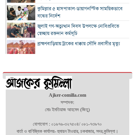
কুমিল্লার ৫ হাসপাতাল-ডায়াগনস্টিক সাময়িকভাবে
বন্ধের নির্দেশ
জুলাই গণ-অভ্যুত্থান দিবস উপলক্ষে নোবিপ্রবিতে
স্বেচ্ছায় রক্তদান কর্মসূচি
ব্রাহ্মণবাড়িয়ায় ট্রাকের ধাক্কায় সৌদি প্রবাসীর মৃত্যু
সন্ধ্যার মধ্যে কুমিল্লাসহ ১৪ জেলায় ঝোড়ো হাওয়াসহ
বৃষ্টির সম্ভাবনা
দাউদকান্দিতে পুলিশের অভিযানে গ্রেপ্তার ৩
কুমিল্লায় বিপুল মাদক ধ্বংস, দুই মাসে ২৫টি
Ajker-comilla.com
পুশইনের চেষ্টা প্রতিহত করেছে বিজিবি
সম্পাদক:
মোঃ ইমতিয়াজ আহমেদ (জিতু)
১১ প্রতিষ্ঠানে নেতৃত্ব বদল, প্রশাসন সংস্কারের বার্তা
যোগাযোগ : ০১৬৭৬-৩২৭৫০৪/ ০৮১-৭৩৯৭০
মার্শাল আর্ট ক্লাব কাপ প্রতিযোগিতায় কুমিল্লা হাই স্কুল
বার্তা ও বাণিজ্যিক কার্যালয়- হুমায়ন টাওয়ার, চকবাজার, সদর,কুমিল্লা।