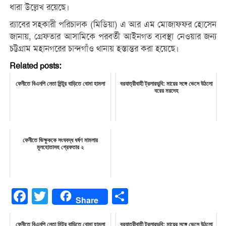
ধারা উল্লেখ রয়েছে।
র‌্যাবের সহকারী পরিচালক (মিডিয়া) এ আর এম মোজাফ্ফর হোসেন
জানায়, গ্রেফতার আসামিকে পরবর্তী আইনগত ব্যবস্থা নেওয়ার জন্য
চট্টগ্রাম মহানগরের চান্দগাঁও থানায় হস্তান্তর করা হয়েছে।
Related posts:
ফেনীতে বিএনপি নেতা মিন্টুর বাড়িতে বোমা হামলা
বরযাত্রীবাহী ট্রলারডুবি: মায়ের সঙ্গে ভেসে উঠলো
বরের মরদেহ
ফেনীতে ভিক্ষুককে সংঘবদ্ধ ধর্ষণ মামলার
মূলহোতাসহ গ্রেফতার ২
Facebook
Twitter
Share
Share
ফেনীতে বিএনপি নেতা মিন্টুর বাড়িতে বোমা হামলা
বরযাত্রীবাহী ট্রলারডুবি: মায়ের সঙ্গে ভেসে উঠলো