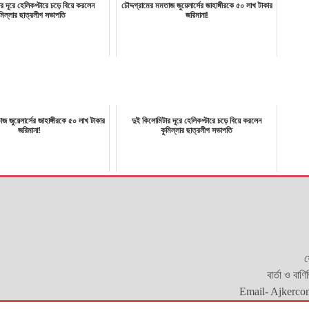
র দূরে হেলিকপ্টারে চড়ে বিয়ে করলেন
চৌদ্দগ্রামের মমতাজ জুয়েলার্সের জাহাঙ্গীরকে ৫০ লাখ টাকার
মিল্লার ছাত্রলীগ সভাপতি
জরিমানা!
জ জুয়েলার্সের জাহাঙ্গীরকে ৫০ লাখ টাকার
দুই কিলোমিটার দূরে হেলিকপ্টারে চড়ে বিয়ে করলেন
জরিমানা!
কুমিল্লার ছাত্রলীগ সভাপতি
য
বার্তা ও বাণ
Email- Ajkerco