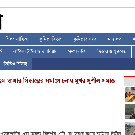
শিল্প-সাহিত্য
কুমিল্লা বিভাগ
কুমিল্লার খবর
আদালত
আ
্ম
লাইফ স্টাইল ও ক্যারিয়ার
সম্পাদকীয়
ফিচার ও মুক্তমত
ভিডিও নিউজ
ল ভাঙ্গার সিদ্ধান্তের সমালোচনায় মুখর সুশীল সমাজ
থাপত্যশৈলীর এক অনন্য নিদর্শন এটি, যা সবার কাছে কুমিল্লা টাউন