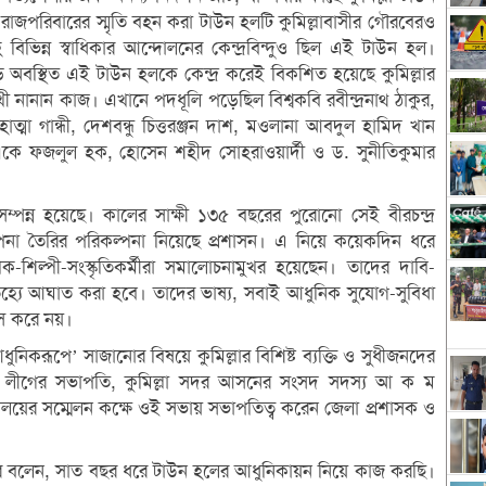
র রাজপরিবারের স্মৃতি বহন করা টাউন হলটি কুমিল্লাবাসীর গৌরবেরও
সহ বিভিন্ন স্বাধিকার আন্দোলনের কেন্দ্রবিন্দুও ছিল এই টাউন হল।
পাড়ে অবস্থিত এই টাউন হলকে কেন্দ্র করেই বিকশিত হয়েছে কুমিল্লার
ুখী নানান কাজ। এখানে পদধূলি পড়েছিল বিশ্বকবি রবীন্দ্রনাথ ঠাকুর,
মা গান্ধী, দেশবন্ধু চিত্তরঞ্জন দাশ, মওলানা আবদুল হামিদ খান
লা একে ফজলুল হক, হোসেন শহীদ সোহরাওয়ার্দী ও ড. সুনীতিকুমার
্পন্ন হয়েছে। কালের সাক্ষী ১৩৫ বছরের পুরোনো সেই বীরচন্দ্র
পনা তৈরির পরিকল্পনা নিয়েছে প্রশাসন। এ নিয়ে কয়েকদিন ধরে
-শিল্পী-সংস্কৃতিকর্মীরা সমালোচনামুখর হয়েছেন। তাদের দাবি-
হ্যে আঘাত করা হবে। তাদের ভাষ্য, সবাই আধুনিক সুযোগ-সুবিধা
ংস করে নয়।
নিকরূপে’ সাজানোর বিষয়ে কুমিল্লার বিশিষ্ট ব্যক্তি ও সুধীজনদের
 লীগের সভাপতি, কুমিল্লা সদর আসনের সংসদ সদস্য আ ক ম
্যালয়ের সম্মেলন কক্ষে ওই সভায় সভাপতিত্ব করেন জেলা প্রশাসক ও
ার বলেন, সাত বছর ধরে টাউন হলের আধুনিকায়ন নিয়ে কাজ করছি।