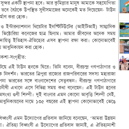
ি সুন্দর একটি স্থাপনা হবে। আর কুমিল্লার মানুষ আমাকে সহযোগিতা
ে। তবে বৈঠকে উপস্থিত সুধীসমাজের অনেকেই মত দিয়েছেন- টাউন
র্মাণ করা হোক।
ন ও ইন্টারন্যাশনাল থিয়েটার ইনস্টিটিউটের (আইটিআই) সাম্মানিক
লা ভিক্টোরিয়া কলেজের ছাত্র ছিলাম। আমার জীবনের অনেক সময়
িত্ব ইতিহাস-ঐতিহ্যের এসব স্থাপনা রক্ষা করা। কোনোভাবেই
ায় আধুনিকায়ন করা হোক।
 নকশা-সংগৃহীত:
 এই টাউন হলকে ঘিরে। তিনি বলেন, বীরচন্দ্র গণপাঠাগার ও
এক নিদর্শন। ভারতের ত্রিপুরা রাজ্যের রাজপরিবারের সদস্য মহারাজা
্থাপনা ভারতের সঙ্গে বাংলাদেশের সেতুবন্ধন। বীরচন্দ্র গণপাঠাগারে
নীষী এখানে এসে বিভিন্ন সময় কথা বলেছেন। এই টাউন হলের
অসংখ্য গুণী শিল্পী। দুই বাংলার এমন কোনো আবৃত্তি শিল্পী নেই,
। আধুনিকায়নের নামে ১৩৫ বছরের এই স্থাপনা কোনোভাবেই ভেঙে
িধ্বংসী এমন উদ্যোগের প্রতিবাদ জানিয়ে বলেছেন, ‘আমরা উন্নয়ন
 ঐতিহ্য বিধ্বংসী এ উদ্যোগের প্রতিবাদ জানাই, এ ঐতিহ্যনাশী