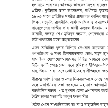
হল নামে পরিচিত। অবিভক্ত ভারতের ত্রিপুরা রাজ্যে
প্রতীক। কুমিল্লায় ভাষা আন্দোলন, স্বাধীনতা যুদ্ধ
১৮৮৫ সালে প্রতিষ্ঠিত নগরীর প্রাণকেন্দ্র কান্দির
শিক্ষা, সংস্কৃতি, রাজনীতি, আর্থসামাজিক ও কল্যাণম
বাংলাদেশের জাতীয় কবি কাজী নজরুল ইসলাম, মহাত্
ভাসানী, বঙ্গবন্ধু শেখ মুজিবুর রহমান, শেরেবাং
চট্টোপাধ্যায়ের মতো মহাত্মজনের।
এসব স্মৃতিচিহ্ন ধুলায় মিশিয়ে দেওয়ার আয়োজন সম
গণপাঠাগার ও নগর মিলনায়তনকে ভেঙে নতুন স্থা
সামাজিক যোগাযোগমাধ্যমসহ বিভিন্ন মাধ্যমে লেখক
টাউন হলটি ভেঙে ফেলা হলে কুমিল্লার ইতিহাস-ঐতি
চায়, উন্নয়ন চায়। তবে সেটা ইতিহাস-ঐতিহ্যকে ধ্ব
বীরচন্দ্র গণপাঠাগার ও নগর মিলনায়তনকে ভেঙে ‘আধু
সঙ্গে মতবিনিময় সভা করেছেন মহানগর আওয়ামী
বাহাউদ্দিন বাহার। গত বুধবার জেলা প্রশাসকের কার
টাউন হলের সভাপতি আবুল ফজল মীর।
বৈঠক শেষে সাংবাদিকদের আ ক ম বাহাউদ্দিন বাহ