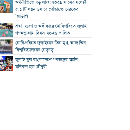
অর্থনীতিতে বড় লাফ: ২০২৯ সালের মধ্যেই
৫.১ ট্রিলিয়ন ডলারে পৌঁছাচ্ছে ভারতের
জিডিপি
শ্রদ্ধা, স্মরণ ও অঙ্গীকারে নোবিপ্রবিতে জুলাই
গণঅভ্যুত্থান দিবস-২০২৬ পালিত
নোবিপ্রবিতে জুলাইয়ের তিন মুখ, আজ তিন
বিশ্ববিদ্যালয়ের নেতৃত্বে
জুলাই যুদ্ধ বাংলাদেশে গণতন্ত্রের অর্জন:
মনিরুল হক চৌধুরী
চৌদ্দগ্রামে রাস্তার জায়গায় নিয়ে হামলায়
যুবকের মৃত্যু
কুমিল্লায় জুলাই গণঅভ্যুত্থান দিবস পালিত
কুমিল্লায় শ্বশুরবাড়িতে নাস্তা না দেওয়া নিয়ে
বিরোধ, অন্তঃসত্ত্বা মেয়ের বাবাকে হত্যার
অভিযোগ