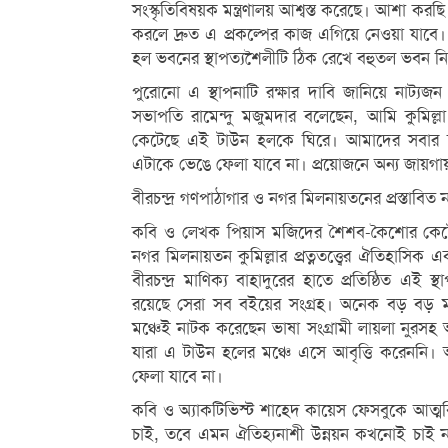
সংস্কৃতিবিষয়ক মন্ত্রণালয় আশ্বস্ত করেছে। আশা করছ
করলে দ্রুত এ প্রকল্পের কাজ এগিয়ে নেওয়া যাব
হল ভবনের স্থাপত্যশৈলীটি ঠিক রেখে বহুতল ভবন নি
পুরোনো এ স্থাপনাটি রক্ষার দাবি জানিয়ে নাট্যজ
সভাপতি রামেন্দু মজুমদার বলেছেন, আমি কুমিল্
কেটেছে এই টাউন হলকে ঘিরে। আমাদের সবার দায়
এটাকে ভেঙে ফেলা যাবে না। প্রয়োজনে অন্য জায়গ
বীরচন্দ্র গণপাঠাগার ও নগর মিলনায়তনের প্রস্তাবিত
কবি ও লেখক পিয়াস মজিদের শৈশব-কৈশোর কেটেছে
নগর মিলনায়তন কুমিল্লার প্রত্নতত্ত্বের ঐতিহাসিক 
বীরচন্দ্র মাণিক্য বাহাদুরের হাতে প্রতিষ্ঠিত এই স
রয়েছে সেরা সব বইয়ের সংগ্রহ। অনেক বড় বড় ম
মঞ্চেই নাটক করেছেন ভাষা সংগ্রামী লায়লা নুরসহ 
যারা এ টাউন হলের মঞ্চে এসে আবৃত্তি করেননি
ফেলা যাবে না।
কবি ও অ্যাকটিভিস্ট শাহেদ কায়েস ফেসবুকে আত্মব
চাই, তবে এমন ঐতিহ্যনাশী উন্নয়ন কখনোই চাই না।