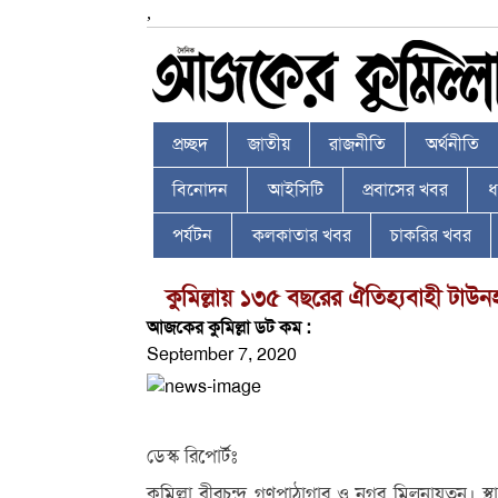
,
প্রচ্ছদ
জাতীয়
রাজনীতি
অর্থনীতি
বিনোদন
আইসিটি
প্রবাসের খবর
ধর
পর্যটন
কলকাতার খবর
চাকরির খবর
কুমিল্লায় ১৩৫ বছরের ঐতিহ্যবাহী টাউনহ
আজকের কুমিল্লা ডট কম :
September 7, 2020
ডেস্ক রিপোর্টঃ
কুমিল্লা বীরচন্দ্র গণপাঠাগার ও নগর মিলনায়তন। স্