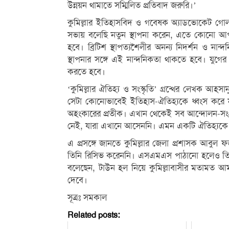
উন্নয়ন থামাতে সম্মিলিত প্রতিবাদ জরুরি।’
কুমিল্লার ইতিহাসবিদ ও গবেষক অ্যাডভোকেট গ
সভায় বলেছি নতুন স্থাপনা করেন, এতে কোনো আপত্
হবে। ব্রিটিশ স্থাপত্যশৈলীর অনন্য নিদর্শন ও না
স্থাপনার সঙ্গে এই নান্দনিকতা থাকতে হবে। যুগের
করতে হবে।
‘কুমিল্লার ঐতিহ্য ও সংস্কৃতি’ গ্রন্থের লেখক আহ
সেটা কোনোভাবেই ইতিহাস-ঐতিহ্যকে ধ্বংস করে নয়।
অহংকারের প্রতীক। এখান থেকেই সব আন্দোলন-সংগ্
নেই, যারা এখানে আসেননি। এমন একটি ঐতিহ্যকে
এ প্রসঙ্গে জানতে কুমিল্লার জেলা প্রশাসক আ
তিনি রিসিভ করেননি। এসএমএস পাঠানো হলেও তিন
বলেছেন, টাউন হল নিয়ে কুমিল্লাবাসীর মতামত আমরা সং
দেবে।
সূত্রঃ সমকাল
Related posts: