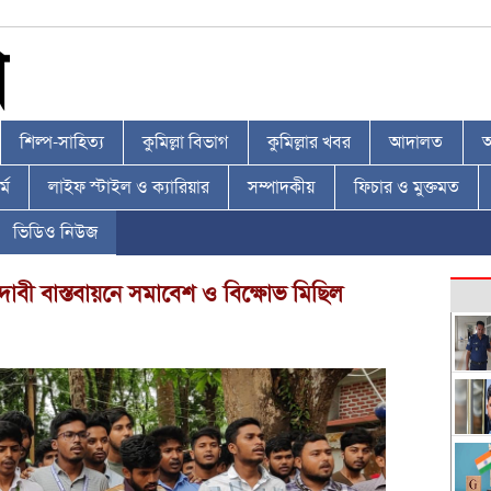
শিল্প-সাহিত্য
কুমিল্লা বিভাগ
কুমিল্লার খবর
আদালত
আ
্ম
লাইফ স্টাইল ও ক্যারিয়ার
সম্পাদকীয়
ফিচার ও মুক্তমত
ভিডিও নিউজ
দাবী বাস্তবায়নে সমাবেশ ও বিক্ষোভ মিছিল