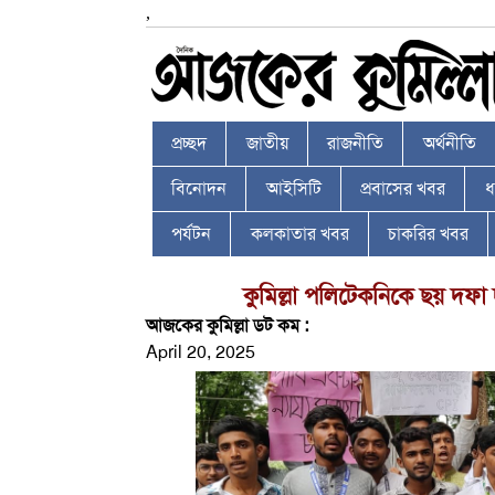
,
প্রচ্ছদ
জাতীয়
রাজনীতি
অর্থনীতি
বিনোদন
আইসিটি
প্রবাসের খবর
ধর
পর্যটন
কলকাতার খবর
চাকরির খবর
কুমিল্লা পলিটেকনিকে ছয় দফা 
আজকের কুমিল্লা ডট কম :
April 20, 2025