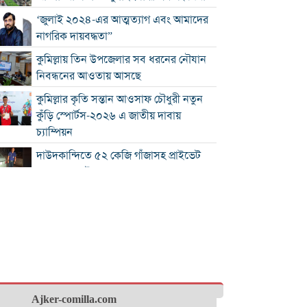
‘জুলাই ২০২৪-এর আত্মত্যাগ এবং আমাদের
নাগরিক দায়বদ্ধতা”
কুমিল্লায় তিন উপজেলার সব ধরনের নৌযান
নিবন্ধনের আওতায় আসছে
কুমিল্লার কৃতি সন্তান আওসাফ চৌধুরী নতুন
কুঁড়ি স্পোর্টস-২০২৬ এ জাতীয় দাবায়
চ্যাম্পিয়ন
দাউদকান্দিতে ৫২ কেজি গাঁজাসহ প্রাইভেট
কার জব্দ, আটক ১
কুমিল্লার ৫ হাসপাতাল-ডায়াগনস্টিক
সাময়িকভাবে বন্ধের নির্দেশ
জুলাই গণ-অভ্যুত্থান দিবস উপলক্ষে
নোবিপ্রবিতে স্বেচ্ছায় রক্তদান কর্মসূচি
ব্রাহ্মণবাড়িয়ায় ট্রাকের ধাক্কায় সৌদি প্রবাসীর
মৃত্যু
Ajker-comilla.com