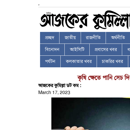
,
প্রচ্ছদ
জাতীয়
রাজনীতি
অর্থনীতি
বিনোদন
আইসিটি
প্রবাসের খবর
ধর
পর্যটন
কলকাতার খবর
চাকরির খবর
কৃষি ক্ষেতে পানি সেচ দিত
আজকের কুমিল্লা ডট কম :
March 17, 2023