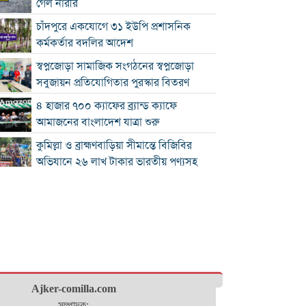
গেল নারীর
চাঁদপুরে একযোগে ৩১ ইউপি প্রশাসনিক
কর্মকর্তার বদলির আদেশ
স্বপ্নজোড়া সামাজিক সংগঠনের স্বপ্নজোড়া
সবুজায়ন প্রতিযোগিতার পুরস্কার বিতরণ
৪ হাজার ৭০০ ক্যাফের ব্র্যান্ড ক্যাফে
আমাজনের বাংলাদেশ যাত্রা শুরু
কুমিল্লা ও ব্রাহ্মণবাড়িয়া সীমান্তে বিজিবির
অভিযানে ২৬ লাখ টাকার ভারতীয় পণ্যসহ
আটক ৩
কুমিল্লায় হত্যা মামলায় বৃদ্ধের যাবজ্জীবন,
ছেলে খালাস
চাঁদপুরে মাদক বিরোধী অভিযানে নিরীহ
প্রবাসীর মৃত্যু : দীর্ঘ সময় সড়ক অবরোধ
অর্থনীতিতে বড় লাফ: ২০২৯ সালের মধ্যেই
Ajker-comilla.com
৫.১ ট্রিলিয়ন ডলারে পৌঁছাচ্ছে ভারতের
সম্পাদক: