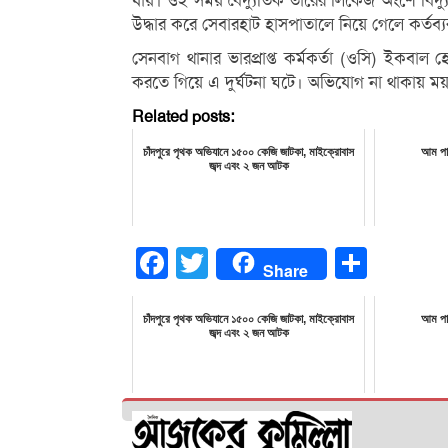
যায়। ওই সময় বৈদ্যুতিক তারের লিকেজ অংশে বিদ্যুৎ
উদ্ধার করে সেবারহাট হাসপাতালে নিয়ে গেলে কর্ত
সেনবাগ থানার ভারপ্রাপ্ত কর্মকর্তা (ওসি) ইকবাল
করতে গিয়ে এ দুর্ঘটনা ঘটে। অভিযোগ না থাকায় ময়ন
Related posts:
চাঁদপুরে পৃথক অভিযানে ১৫০০ কেজি জাটকা, মাইক্রোবাস
আম পাড়
জব্দ এবং ২ জন আটক
Facebook
Twitter
Share
Share
চাঁদপুরে পৃথক অভিযানে ১৫০০ কেজি জাটকা, মাইক্রোবাস
আম পাড়
জব্দ এবং ২ জন আটক