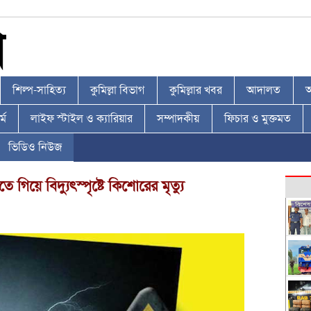
শিল্প-সাহিত্য
কুমিল্লা বিভাগ
কুমিল্লার খবর
আদালত
আ
্ম
লাইফ স্টাইল ও ক্যারিয়ার
সম্পাদকীয়
ফিচার ও মুক্তমত
ভিডিও নিউজ
ে গিয়ে বিদ্যুৎস্পৃষ্টে কিশোরের মৃত্যু