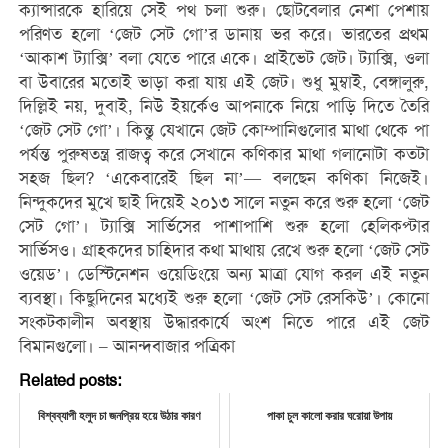
ক্যান্সারকে হারিয়ে সেই পথ চলা শুরু। ছোটবেলার নেশা পেশায়
পরিণত হলো ‘জেট সেট গো’র ডানায় ভর করে। ভারতের প্রথম
‘আকাশ ট্যাক্সি’ বলা যেতে পারে একে। প্রাইভেট জেট। ট্যাক্সি, ওলা
বা উবারের মতোই ভাড়া করা যায় এই জেট। শুধু মুম্বাই, বেঙ্গালুরু,
দিল্লিই নয়, দুবাই, নিউ ইয়র্কেও আপনাকে নিয়ে পাড়ি দিতে তৈরি
‘জেট সেট গো’। কিন্তু যেখানে জেট কোম্পানিগুলোর মাথা থেকে পা
পর্যন্ত পুরুষতন্ত্র রাজত্ব করে সেখানে কণিকার মাথা গলানোটা কতটা
সহজ ছিল? ‘একেবারেই ছিল না’— বলছেন কণিকা নিজেই।
নিন্দুকদের মুখে ছাই দিয়েই ২০১৩ সালে নতুন করে শুরু হলো ‘জেট
সেট গো’। ট্যাক্সি সার্ভিসের পাশাপাশি শুরু হলো হেলিকপ্টার
সার্ভিসও। গ্রাহকদের চাহিদার কথা মাথায় রেখে শুরু হলো ‘জেট সেট
ওয়েড’। ডেস্টিনেশন ওয়েডিংয়ে অন্য মাত্রা যোগ করল এই নতুন
ব্যবস্থা। কিছুদিনের মধ্যেই শুরু হলো ‘জেট সেট রেসকিউ’। কোনো
সংকটকালীন অবস্থায় উদ্ধারকার্যে অংশ নিতে পারে এই জেট
বিমানগুলো। – আনন্দবাজার পত্রিকা
Related posts:
বিশ্বব্যাপী হলুদ চা জনপ্রিয় হয়ে উঠার কারণ
পাকা চুল কালো করার ঘরোয়া উপায়