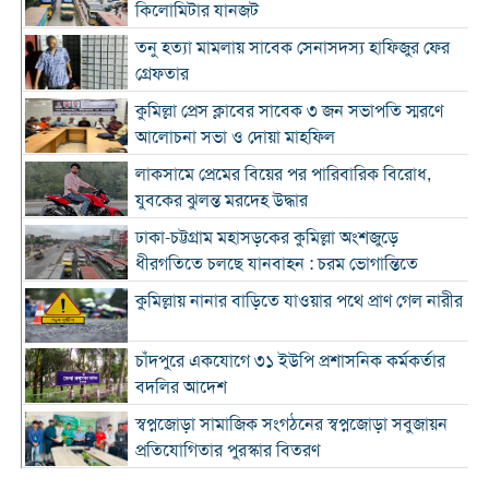
কিলোমিটার যানজট
তনু হত্যা মামলায় সাবেক সেনাসদস্য হাফিজুর ফের
গ্রেফতার
কুমিল্লা প্রেস ক্লাবের সাবেক ৩ জন সভাপতি স্মরণে
আলোচনা সভা ও দোয়া মাহফিল
লাকসামে প্রেমের বিয়ের পর পারিবারিক বিরোধ,
যুবকের ঝুলন্ত মরদেহ উদ্ধার
ঢাকা-চট্টগ্রাম মহাসড়কের কুমিল্লা অংশজুড়ে
ধীরগতিতে চলছে যানবাহন : চরম ভোগান্তিতে
কুমিল্লায় নানার বাড়িতে যাওয়ার পথে প্রাণ গেল নারীর
চাঁদপুরে একযোগে ৩১ ইউপি প্রশাসনিক কর্মকর্তার
বদলির আদেশ
স্বপ্নজোড়া সামাজিক সংগঠনের স্বপ্নজোড়া সবুজায়ন
প্রতিযোগিতার পুরস্কার বিতরণ
৪ হাজার ৭০০ ক্যাফের ব্র্যান্ড ক্যাফে আমাজনের