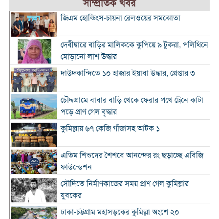
সাম্প্রতিক খবর
জিএম হোল্ডিংস-চায়না রেলওয়ের সমঝোতা
দেবীদ্বারে বাড়ির মালিককে কুপিয়ে ৯ টুকরা, পলিথিনে
মোড়ানো লাশ উদ্ধার
দাউদকান্দিতে ১০ হাজার ইয়াবা উদ্ধার, গ্রেপ্তার ৩
চৌদ্দগ্রামে বাবার বাড়ি থেকে ফেরার পথে ট্রেনে কাটা
পড়ে প্রাণ গেল বৃদ্ধার
কুমিল্লায় ৬৭ কেজি গাঁজাসহ আটক ১
এতিম শিশুদের শৈশবে আনন্দের রং ছড়াচ্ছে এবিজি
ফাউন্ডেশন
সৌদিতে নির্মাণকাজের সময় প্রাণ গেল কুমিল্লার
যুবকের
ঢাকা-চট্টগ্রাম মহাসড়কের কুমিল্লা অংশে ২০