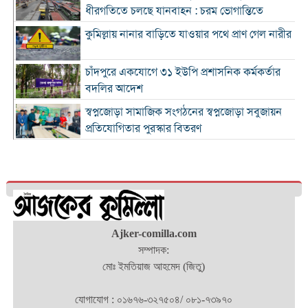
ধীরগতিতে চলছে যানবাহন : চরম ভোগান্তিতে
কুমিল্লায় নানার বাড়িতে যাওয়ার পথে প্রাণ গেল নারীর
চাঁদপুরে একযোগে ৩১ ইউপি প্রশাসনিক কর্মকর্তার
বদলির আদেশ
স্বপ্নজোড়া সামাজিক সংগঠনের স্বপ্নজোড়া সবুজায়ন
প্রতিযোগিতার পুরস্কার বিতরণ
৪ হাজার ৭০০ ক্যাফের ব্র্যান্ড ক্যাফে আমাজনের
বাংলাদেশ যাত্রা শুরু
কুমিল্লা ও ব্রাহ্মণবাড়িয়া সীমান্তে বিজিবির অভিযানে
২৬ লাখ টাকার ভারতীয় পণ্যসহ আটক ৩
কুমিল্লায় হত্যা মামলায় বৃদ্ধের যাবজ্জীবন, ছেলে
Ajker-comilla.com
খালাস
সম্পাদক:
মোঃ ইমতিয়াজ আহমেদ (জিতু)
চাঁদপুরে মাদক বিরোধী অভিযানে নিরীহ প্রবাসীর মৃত্যু
: দীর্ঘ সময় সড়ক অবরোধ
যোগাযোগ : ০১৬৭৬-৩২৭৫০৪/ ০৮১-৭৩৯৭০