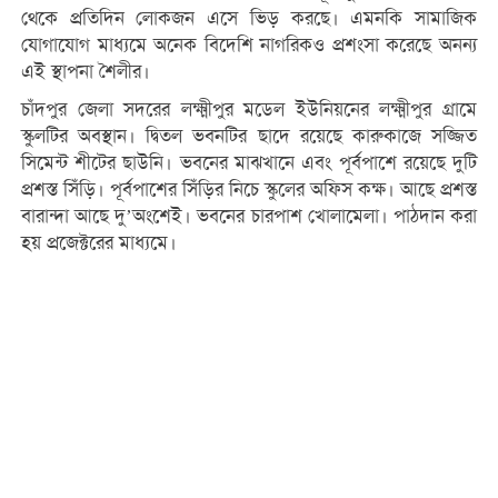
থেকে প্রতিদিন লোকজন এসে ভিড় করছে। এমনকি সামাজিক
যোগাযোগ মাধ্যমে অনেক বিদেশি নাগরিকও প্রশংসা করেছে অনন্য
এই স্থাপনা শৈলীর।
চাঁদপুর জেলা সদরের লক্ষ্মীপুর মডেল ইউনিয়নের লক্ষ্মীপুর গ্রামে
স্কুলটির অবস্থান। দ্বিতল ভবনটির ছাদে রয়েছে কারুকাজে সজ্জিত
সিমেন্ট শীটের ছাউনি। ভবনের মাঝখানে এবং পূর্বপাশে রয়েছে দুটি
প্রশস্ত সিঁড়ি। পূর্বপাশের সিঁড়ির নিচে স্কুলের অফিস কক্ষ। আছে প্রশস্ত
বারান্দা আছে দু’অংশেই। ভবনের চারপাশ খোলামেলা। পাঠদান করা
হয় প্রজেক্টরের মাধ্যমে।