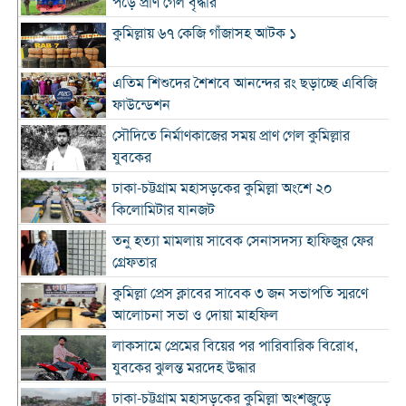
পড়ে প্রাণ গেল বৃদ্ধার
কুমিল্লায় ৬৭ কেজি গাঁজাসহ আটক ১
এতিম শিশুদের শৈশবে আনন্দের রং ছড়াচ্ছে এবিজি
ফাউন্ডেশন
সৌদিতে নির্মাণকাজের সময় প্রাণ গেল কুমিল্লার
যুবকের
ঢাকা-চট্টগ্রাম মহাসড়কের কুমিল্লা অংশে ২০
কিলোমিটার যানজট
তনু হত্যা মামলায় সাবেক সেনাসদস্য হাফিজুর ফের
গ্রেফতার
কুমিল্লা প্রেস ক্লাবের সাবেক ৩ জন সভাপতি স্মরণে
আলোচনা সভা ও দোয়া মাহফিল
লাকসামে প্রেমের বিয়ের পর পারিবারিক বিরোধ,
যুবকের ঝুলন্ত মরদেহ উদ্ধার
ঢাকা-চট্টগ্রাম মহাসড়কের কুমিল্লা অংশজুড়ে