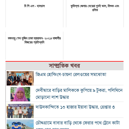
বি পি এল - হালচাল
কুমিল্লা জেলার মেয়েরা খুবই ভাল, মিশুক এবং
রসিক
বঙ্গবন্ধু শেখ মুজিব ঢাকা ম্যারাথন- ২০২১ঃ বাঙ্গালীর
বিজয়ের প্রতিধ্বনি
সাম্প্রতিক খবর
জিএম হোল্ডিংস-চায়না রেলওয়ের সমঝোতা
দেবীদ্বারে বাড়ির মালিককে কুপিয়ে ৯ টুকরা, পলিথিনে
মোড়ানো লাশ উদ্ধার
দাউদকান্দিতে ১০ হাজার ইয়াবা উদ্ধার, গ্রেপ্তার ৩
চৌদ্দগ্রামে বাবার বাড়ি থেকে ফেরার পথে ট্রেনে কাটা