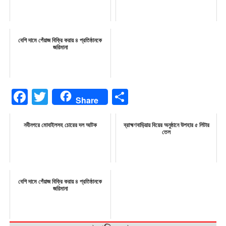
বেশি দামে পেঁয়াজ বিক্রি করায় ৪ প্রতিষ্ঠানকে
জরিমানা
Facebook
Twitter
Share
Share
নবীনগরে মোবাইলসহ চোরের দল আটক
ব্রাহ্মণবাড়িয়ায় বিয়ের অনুষ্ঠানে উপহার ৫ লিটার
তেল
বেশি দামে পেঁয়াজ বিক্রি করায় ৪ প্রতিষ্ঠানকে
জরিমানা