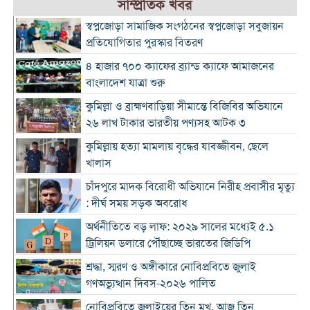
সাম্প্রতিক খবর
স্বপ্নজোড়া সামাজিক সংগঠনের স্বপ্নজোড়া সবুজায়ন
প্রতিযোগিতার পুরস্কার বিতরণ
৪ হাজার ৭০০ ক্যাফের ব্র্যান্ড ক্যাফে আমাজনের
বাংলাদেশ যাত্রা শুরু
কুমিল্লা ও ব্রাহ্মণবাড়িয়া সীমান্তে বিজিবির অভিযানে
২৬ লাখ টাকার ভারতীয় পণ্যসহ আটক ৩
কুমিল্লায় হত্যা মামলায় বৃদ্ধের যাবজ্জীবন, ছেলে
খালাস
চাঁদপুরে মাদক বিরোধী অভিযানে নিরীহ প্রবাসীর মৃত্যু
: দীর্ঘ সময় সড়ক অবরোধ
অর্থনীতিতে বড় লাফ: ২০২৯ সালের মধ্যেই ৫.১
ট্রিলিয়ন ডলারে পৌঁছাচ্ছে ভারতের জিডিপি
শ্রদ্ধা, স্মরণ ও অঙ্গীকারে নোবিপ্রবিতে জুলাই
গণঅভ্যুত্থান দিবস-২০২৬ পালিত
নোবিপ্রবিতে জুলাইয়ের তিন মুখ, আজ তিন