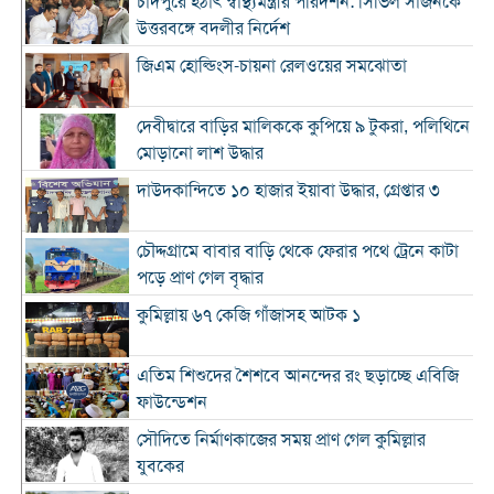
চাঁদপুরে হঠাৎ স্বাস্থ্যমন্ত্রীর পরিদর্শন: সিভিল সার্জনকে
উত্তরবঙ্গে বদলীর নির্দেশ
জিএম হোল্ডিংস-চায়না রেলওয়ের সমঝোতা
দেবীদ্বারে বাড়ির মালিককে কুপিয়ে ৯ টুকরা, পলিথিনে
মোড়ানো লাশ উদ্ধার
দাউদকান্দিতে ১০ হাজার ইয়াবা উদ্ধার, গ্রেপ্তার ৩
চৌদ্দগ্রামে বাবার বাড়ি থেকে ফেরার পথে ট্রেনে কাটা
পড়ে প্রাণ গেল বৃদ্ধার
কুমিল্লায় ৬৭ কেজি গাঁজাসহ আটক ১
এতিম শিশুদের শৈশবে আনন্দের রং ছড়াচ্ছে এবিজি
ফাউন্ডেশন
সৌদিতে নির্মাণকাজের সময় প্রাণ গেল কুমিল্লার
যুবকের