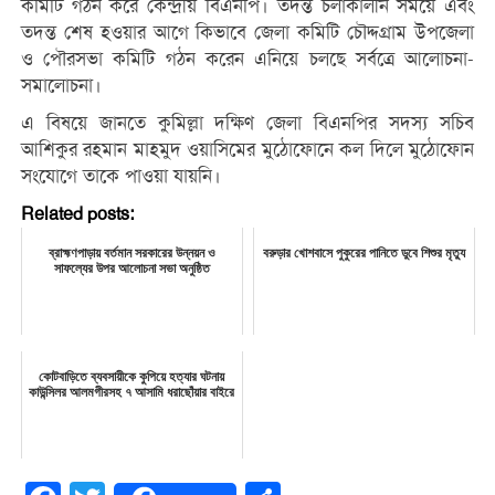
কমিটি গঠন করে কেন্দ্রীয় বিএনপি। তদন্ত চলাকালীন সময়ে এবং
তদন্ত শেষ হওয়ার আগে কিভাবে জেলা কমিটি চৌদ্দগ্রাম উপজেলা
ও পৌরসভা কমিটি গঠন করেন এনিয়ে চলছে সর্বত্রে আলোচনা-
সমালোচনা।
এ বিষয়ে জানতে কুমিল্লা দক্ষিণ জেলা বিএনপির সদস্য সচিব
আশিকুর রহমান মাহমুদ ওয়াসিমের মুঠোফোনে কল দিলে মুঠোফোন
সংযোগে তাকে পাওয়া যায়নি।
Related posts:
ব্রাহ্মণপাড়ায় বর্তমান সরকারের উন্নয়ন ও
বরুড়ার খোশবাসে পুকুরের পানিতে ডুবে শিশুর মৃত্যু
সাফল্যের উপর আলোচনা সভা অনুষ্ঠিত
কোটবাড়িতে ব্যবসায়ীকে কুপিয়ে হত্যার ঘটনায়
কাউন্সিলর আলমগীরসহ ৭ আসামি ধরাছোঁয়ার বাইরে