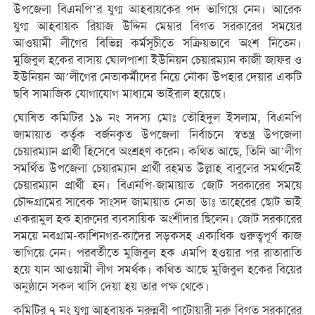
উপজেলা বিএনপি’র যুগ্ম আহবায়কের পদ ভাগিয়ে নেন। আরেক
যুগ্ম আহবায়ক রিয়াজ উদ্দিন মেম্বার বিগত সরকারের সময়ের
আওয়ামী লীগের বিভিন্ন কর্মসূচীতে সক্রিয়ভাবে অংশ নিতেন।
মুজিবুল হকের বাসায় ঘোলপাশা ইউনিয়ন চেয়ারম্যান কাজী জাফর ও
ইউনিয়ন আ’লীগের নেতাকর্মীদের নিয়ে নৌকা উপহার দেয়ার একটি
ছবি সামাজিক যোগাযোগ মাধ্যমে ভাইরাল হয়েছে।
ঘোষিত কমিটির ১৯ নং সদস্য মোঃ তৌহিদুল ইসলাম, বিএনপি
জামায়াত কর্তৃক বর্জনকৃত উপজেলা নির্বাচনে স্বতন্ত্র উপজেলা
চেয়ারম্যান প্রার্থী হিসেবে অংশ্রহণ করেন। কথিত আছে, তিনি আ’লীগ
সমর্থিত উপজেলা চেয়ারম্যান প্রার্থী রহমত উল্লাহ বাবুলের সমর্থনেই
চেয়ারম্যান প্রার্থী হন। বিএনপি-জামায়াত জোট সরকারের সময়ে
চৌদ্দগ্রামের সাবেক সাংসদ জামায়াত নেতা ডাঃ তাহেরের ছোট ভাই
একরামুল হক হারুনের ব্যবসায়িক অংশীদার ছিলেন। জোট সরকারের
সময়ে নবগ্রাম-কাশিনগর-কাদৈর সড়কসহ একাধিক গুরুত্বপূর্ণ কাজ
ভাগিয়ে নেন। পরবর্তীতে মুজিবুল হক এমপি হওয়ার পর রাতারাতি
হয়ে যান আওয়ামী লীগ সমর্থক। কথিত আছে মুজিবুল হকের বিয়ের
অনুষ্ঠানে সকল খাসি দেয়া হয় তার পক্ষ থেকে।
কমিটির ৭ নং যুগ্ম আহবায়ক নুরুন্নবী পাটোয়ারী নুরু বিগত সরকারের