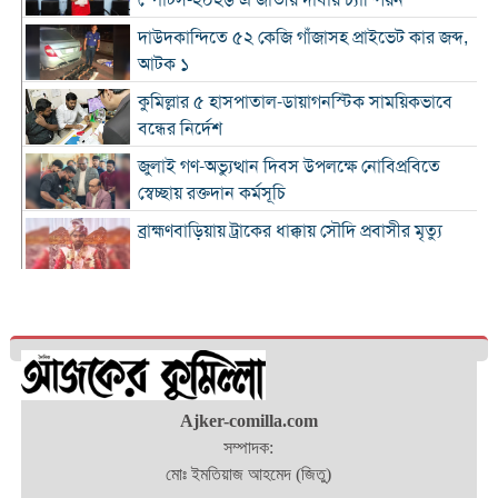
স্পোর্টস-২০২৬ এ জাতীয় দাবায় চ্যাম্পিয়ন
দাউদকান্দিতে ৫২ কেজি গাঁজাসহ প্রাইভেট কার জব্দ,
আটক ১
কুমিল্লার ৫ হাসপাতাল-ডায়াগনস্টিক সাময়িকভাবে
বন্ধের নির্দেশ
জুলাই গণ-অভ্যুত্থান দিবস উপলক্ষে নোবিপ্রবিতে
স্বেচ্ছায় রক্তদান কর্মসূচি
ব্রাহ্মণবাড়িয়ায় ট্রাকের ধাক্কায় সৌদি প্রবাসীর মৃত্যু
সন্ধ্যার মধ্যে কুমিল্লাসহ ১৪ জেলায় ঝোড়ো হাওয়াসহ
বৃষ্টির সম্ভাবনা
দাউদকান্দিতে পুলিশের অভিযানে গ্রেপ্তার ৩
কুমিল্লায় বিপুল মাদক ধ্বংস, দুই মাসে ২৫টি
Ajker-comilla.com
পুশইনের চেষ্টা প্রতিহত করেছে বিজিবি
সম্পাদক:
মোঃ ইমতিয়াজ আহমেদ (জিতু)
১১ প্রতিষ্ঠানে নেতৃত্ব বদল, প্রশাসন সংস্কারের বার্তা