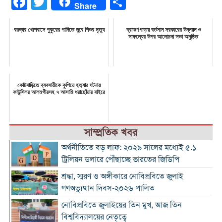
Facebook
Twitter
Share
Share
বরুড়ার খোশবাসে পুকুরের পানিতে ডুবে শিশুর মৃত্যু
ব্রাহ্মণপাড়ায় বর্তমান সরকারের উন্নয়ন ও
সাফল্যের উপর আলোচনা সভা অনুষ্ঠিত
কোটবাড়িতে ব্যবসায়ীকে কুপিয়ে হত্যার ঘটনায়
কাউন্সিলর আলমগীরসহ ৭ আসামি ধরাছোঁয়ার বাইরে
সাম্প্রতিক খবর
অর্থনীতিতে বড় লাফ: ২০২৯ সালের মধ্যেই ৫.১
ট্রিলিয়ন ডলারে পৌঁছাচ্ছে ভারতের জিডিপি
শ্রদ্ধা, স্মরণ ও অঙ্গীকারে নোবিপ্রবিতে জুলাই
গণঅভ্যুত্থান দিবস-২০২৬ পালিত
নোবিপ্রবিতে জুলাইয়ের তিন মুখ, আজ তিন
বিশ্ববিদ্যালয়ের নেতৃত্বে