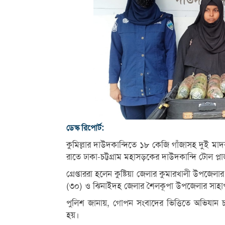
ডেস্ক রিপোর্ট:
কুমিল্লার দাউদকান্দিতে ১৮ কেজি গাঁজাসহ দুই মাদ
রাতে ঢাকা-চট্টগ্রাম মহাসড়কের দাউদকান্দি টোল প্ল
গ্রেপ্তাররা হলেন কুষ্টিয়া জেলার কুমারখালী উপজে
(৩০) ও ঝিনাইদহ জেলার শৈলকূপা উপজেলার সাহাপাড়া 
পুলিশ জানায়, গোপন সংবাদের ভিত্তিতে অভিযান 
হয়।