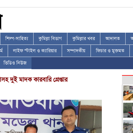
শিল্প-সাহিত্য
কুমিল্লা বিভাগ
কুমিল্লার খবর
আদালত
আ
্ম
লাইফ স্টাইল ও ক্যারিয়ার
সম্পাদকীয়
ফিচার ও মুক্তমত
ভিডিও নিউজ
সহ দুই মাদক কারবারি গ্রেপ্তার