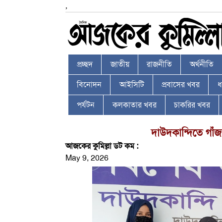
,
প্রচ্ছদ
জাতীয়
রাজনীতি
অর্থনীতি
বিনোদন
আইসিটি
প্রবাসের খবর
ধর
পর্যটন
কলকাতার খবর
চাকরির খবর
দাউদকান্দিতে গাঁজা
আজকের কুমিল্লা ডট কম :
May 9, 2026