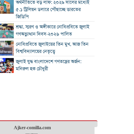
অর্থনীতিতে বড় লাফ: ২০২৯ সালের মধ্যেই
৫.১ ট্রিলিয়ন ডলারে পৌঁছাচ্ছে ভারতের
জিডিপি
শ্রদ্ধা, স্মরণ ও অঙ্গীকারে নোবিপ্রবিতে জুলাই
গণঅভ্যুত্থান দিবস-২০২৬ পালিত
নোবিপ্রবিতে জুলাইয়ের তিন মুখ, আজ তিন
বিশ্ববিদ্যালয়ের নেতৃত্বে
জুলাই যুদ্ধ বাংলাদেশে গণতন্ত্রের অর্জন:
মনিরুল হক চৌধুরী
চৌদ্দগ্রামে রাস্তার জায়গায় নিয়ে হামলায়
যুবকের মৃত্যু
কুমিল্লায় জুলাই গণঅভ্যুত্থান দিবস পালিত
কুমিল্লায় শ্বশুরবাড়িতে নাস্তা না দেওয়া নিয়ে
বিরোধ, অন্তঃসত্ত্বা মেয়ের বাবাকে হত্যার
অভিযোগ
Ajker-comilla.com