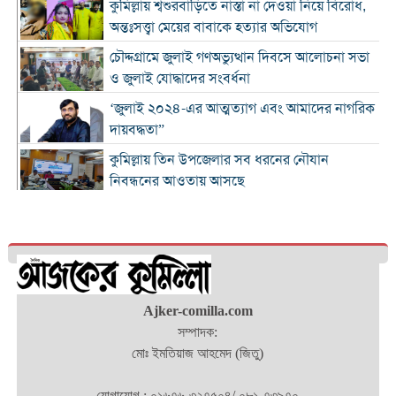
কুমিল্লায় শ্বশুরবাড়িতে নাস্তা না দেওয়া নিয়ে বিরোধ,
অন্তঃসত্ত্বা মেয়ের বাবাকে হত্যার অভিযোগ
চৌদ্দগ্রামে জুলাই গণঅভ্যুত্থান দিবসে আলোচনা সভা
ও জুলাই যোদ্ধাদের সংবর্ধনা
‘জুলাই ২০২৪-এর আত্মত্যাগ এবং আমাদের নাগরিক
দায়বদ্ধতা”
কুমিল্লায় তিন উপজেলার সব ধরনের নৌযান
নিবন্ধনের আওতায় আসছে
কুমিল্লার কৃতি সন্তান আওসাফ চৌধুরী নতুন কুঁড়ি
স্পোর্টস-২০২৬ এ জাতীয় দাবায় চ্যাম্পিয়ন
দাউদকান্দিতে ৫২ কেজি গাঁজাসহ প্রাইভেট কার জব্দ,
আটক ১
Ajker-comilla.com
কুমিল্লার ৫ হাসপাতাল-ডায়াগনস্টিক সাময়িকভাবে
সম্পাদক:
বন্ধের নির্দেশ
মোঃ ইমতিয়াজ আহমেদ (জিতু)
জুলাই গণ-অভ্যুত্থান দিবস উপলক্ষে নোবিপ্রবিতে
স্বেচ্ছায় রক্তদান কর্মসূচি
যোগাযোগ : ০১৬৭৬-৩২৭৫০৪/ ০৮১-৭৩৯৭০