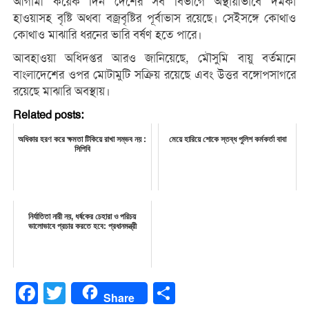
আগামী কয়েক দিন দেশের সব বিভাগে অস্থায়ীভাবে দমকা
হাওয়াসহ বৃষ্টি অথবা বজ্রবৃষ্টির পূর্বাভাস রয়েছে। সেইসঙ্গে কোথাও
কোথাও মাঝারি ধরনের ভারি বর্ষণ হতে পারে।
আবহাওয়া অধিদপ্তর আরও জানিয়েছে, মৌসুমি বায়ু বর্তমানে
বাংলাদেশের ওপর মোটামুটি সক্রিয় রয়েছে এবং উত্তর বঙ্গোপসাগরে
রয়েছে মাঝারি অবস্থায়।
Related posts:
অধিকার হরণ করে ক্ষমতা টিকিয়ে রাখা সম্ভব নয় :
মেয়ে হারিয়ে শোকে স্তব্ধ পুলিশ কর্মকর্তা বাবা
সিপিবি
নির্যাতিতা নারী নয়, ধর্ষকের চেহারা ও পরিচয়
ভালোভাবে প্রচার করতে হবে: প্রধানমন্ত্রী
Facebook
Twitter
Share
Share