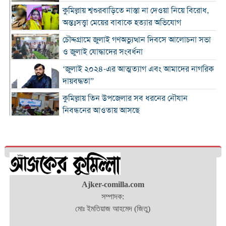
কুমিল্লায় শ্বশুরবাড়িতে নাস্তা না দেওয়া নিয়ে বিরোধ,
অন্তঃসত্ত্বা মেয়ের বাবাকে হত্যার অভিযোগ
চৌদ্দগ্রামে জুলাই গণঅভ্যুত্থান দিবসে আলোচনা সভা
ও জুলাই যোদ্ধাদের সংবর্ধনা
‘জুলাই ২০২৪-এর আত্মত্যাগ এবং আমাদের নাগরিক
দায়বদ্ধতা”
কুমিল্লায় তিন উপজেলার সব ধরনের নৌযান
নিবন্ধনের আওতায় আসছে
কুমিল্লার কৃতি সন্তান আওসাফ চৌধুরী নতুন কুঁড়ি
স্পোর্টস-২০২৬ এ জাতীয় দাবায় চ্যাম্পিয়ন
দাউদকান্দিতে ৫২ কেজি গাঁজাসহ প্রাইভেট কার জব্দ,
আটক ১
Ajker-comilla.com
কুমিল্লার ৫ হাসপাতাল-ডায়াগনস্টিক সাময়িকভাবে
সম্পাদক:
বন্ধের নির্দেশ
মোঃ ইমতিয়াজ আহমেদ (জিতু)
জুলাই গণ-অভ্যুত্থান দিবস উপলক্ষে নোবিপ্রবিতে