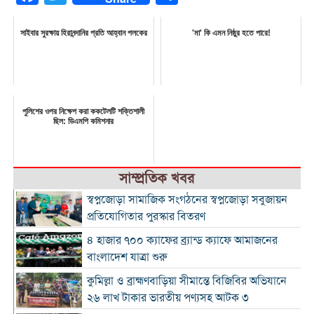
সাইবার সুরক্ষায় হিরানন্দানির প্রতি আহ্বান পলকের
'মা' কি এমন নিষ্ঠুর হতে পারে!
পুলিশের ওপর নিক্ষেপ করা ককটেলটি শক্তিশালী
ছিল: ডিএমপি কমিশনার
সাম্প্রতিক খবর
স্বপ্নজোড়া সামাজিক সংগঠনের স্বপ্নজোড়া সবুজায়ন
প্রতিযোগিতার পুরস্কার বিতরণ
৪ হাজার ৭০০ ক্যাফের ব্র্যান্ড ক্যাফে আমাজনের
বাংলাদেশ যাত্রা শুরু
কুমিল্লা ও ব্রাহ্মণবাড়িয়া সীমান্তে বিজিবির অভিযানে
২৬ লাখ টাকার ভারতীয় পণ্যসহ আটক ৩