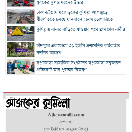
যুবকের ঝুলন্ত মরদেহ উদ্ধার
ঢাকা-চট্টগ্রাম মহাসড়কের কুমিল্লা অংশজুড়ে
ধীরগতিতে চলছে যানবাহন : চরম ভোগান্তিতে
কুমিল্লায় নানার বাড়িতে যাওয়ার পথে প্রাণ গেল নারীর
চাঁদপুরে একযোগে ৩১ ইউপি প্রশাসনিক কর্মকর্তার
বদলির আদেশ
স্বপ্নজোড়া সামাজিক সংগঠনের স্বপ্নজোড়া সবুজায়ন
প্রতিযোগিতার পুরস্কার বিতরণ
৪ হাজার ৭০০ ক্যাফের ব্র্যান্ড ক্যাফে আমাজনের
বাংলাদেশ যাত্রা শুরু
কুমিল্লা ও ব্রাহ্মণবাড়িয়া সীমান্তে বিজিবির অভিযানে
২৬ লাখ টাকার ভারতীয় পণ্যসহ আটক ৩
কুমিল্লায় হত্যা মামলায় বৃদ্ধের যাবজ্জীবন, ছেলে
Ajker-comilla.com
খালাস
সম্পাদক:
মোঃ ইমতিয়াজ আহমেদ (জিতু)
চাঁদপুরে মাদক বিরোধী অভিযানে নিরীহ প্রবাসীর মৃত্যু