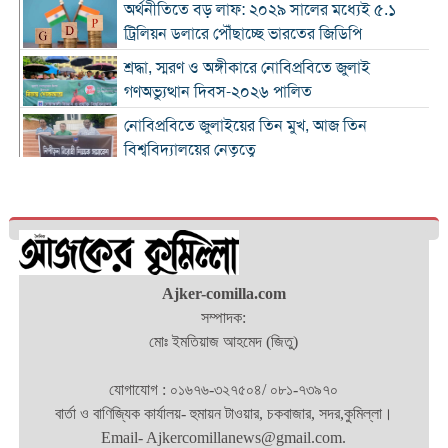
অর্থনীতিতে বড় লাফ: ২০২৯ সালের মধ্যেই ৫.১
ট্রিলিয়ন ডলারে পৌঁছাচ্ছে ভারতের জিডিপি
শ্রদ্ধা, স্মরণ ও অঙ্গীকারে নোবিপ্রবিতে জুলাই
গণঅভ্যুত্থান দিবস-২০২৬ পালিত
নোবিপ্রবিতে জুলাইয়ের তিন মুখ, আজ তিন
বিশ্ববিদ্যালয়ের নেতৃত্বে
জুলাই যুদ্ধ বাংলাদেশে গণতন্ত্রের অর্জন: মনিরুল হক
চৌধুরী
চৌদ্দগ্রামে রাস্তার জায়গায় নিয়ে হামলায় যুবকের মৃত্যু
Ajker-comilla.com
কুমিল্লায় জুলাই গণঅভ্যুত্থান দিবস পালিত
সম্পাদক:
মোঃ ইমতিয়াজ আহমেদ (জিতু)
কুমিল্লায় শ্বশুরবাড়িতে নাস্তা না দেওয়া নিয়ে বিরোধ,
অন্তঃসত্ত্বা মেয়ের বাবাকে হত্যার অভিযোগ
যোগাযোগ : ০১৬৭৬-৩২৭৫০৪/ ০৮১-৭৩৯৭০
চৌদ্দগ্রামে জুলাই গণঅভ্যুত্থান দিবসে আলোচনা সভা
বার্তা ও বাণিজ্যিক কার্যালয়- হুমায়ন টাওয়ার, চকবাজার, সদর,কুমিল্লা।
ও জুলাই যোদ্ধাদের সংবর্ধনা
Email- Ajkercomillanews@gmail.com.