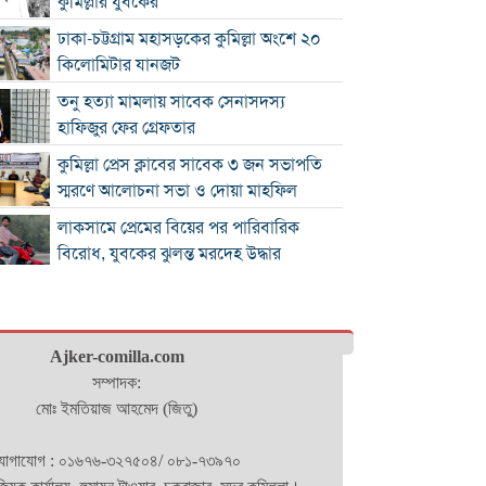
কুমিল্লার যুবকের
ঢাকা-চট্টগ্রাম মহাসড়কের কুমিল্লা অংশে ২০
কিলোমিটার যানজট
তনু হত্যা মামলায় সাবেক সেনাসদস্য
হাফিজুর ফের গ্রেফতার
কুমিল্লা প্রেস ক্লাবের সাবেক ৩ জন সভাপতি
স্মরণে আলোচনা সভা ও দোয়া মাহফিল
লাকসামে প্রেমের বিয়ের পর পারিবারিক
বিরোধ, যুবকের ঝুলন্ত মরদেহ উদ্ধার
ঢাকা-চট্টগ্রাম মহাসড়কের কুমিল্লা অংশজুড়ে
ধীরগতিতে চলছে যানবাহন : চরম ভোগান্তিতে
কুমিল্লায় নানার বাড়িতে যাওয়ার পথে প্রাণ
Ajker-comilla.com
গেল নারীর
সম্পাদক:
মোঃ ইমতিয়াজ আহমেদ (জিতু)
চাঁদপুরে একযোগে ৩১ ইউপি প্রশাসনিক
কর্মকর্তার বদলির আদেশ
োগাযোগ : ০১৬৭৬-৩২৭৫০৪/ ০৮১-৭৩৯৭০
স্বপ্নজোড়া সামাজিক সংগঠনের স্বপ্নজোড়া