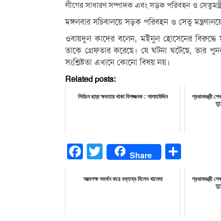
লীগের সাধারণ সম্পাদক এবং সড়ক পরিবহন ও সেতুমন্ত্
মঙ্গলবার সচিবালয়ে সড়ক পরিবহন ও সেতু মন্ত্রণাল
ওবায়দুল কাদের বলেন, মইনুল হোসেনের বিরুদ্ধে 
তাকে গ্রেফতার করেছে। যে ঘটনা ঘটেছে, তার পুনর
সংশ্লিষ্টতা এখানে কোনো বিষয় নয়।
Related posts:
নির্বাচন ছাড়া ক্ষমতায় থাকা বিপজ্জনক : সালাহউদ্দিন
প্রধানমন্ত্রী শে
তু
Facebook
Twitter
Share
Share
আত্মপক্ষ সমর্থন করে বক্তব্য দিলেন খালেদা
প্রধানমন্ত্রী শে
তু