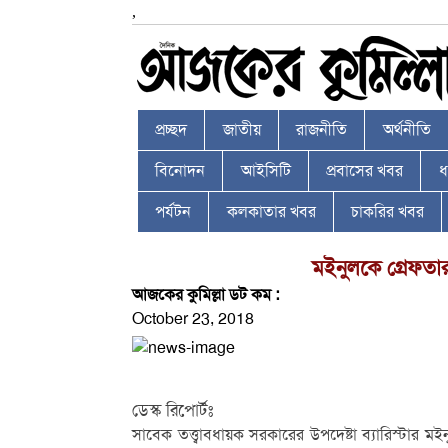
,
প্রচ্ছদ
জাতীয়
রাজনীতি
অর্থনীতি
বিনোদন
আইসিটি
প্রবাসের খবর
ধর
পর্যটন
কলকাতার খবর
চাকরির খবর
মইনুলকে গ্রেফতা
আজকের কুমিল্লা ডট কম :
October 23, 2018
ডেস্ক রিপোর্টঃ
সাবেক তত্ত্বাবধায়ক সরকারের উপদেষ্টা ব্যারিস্টার