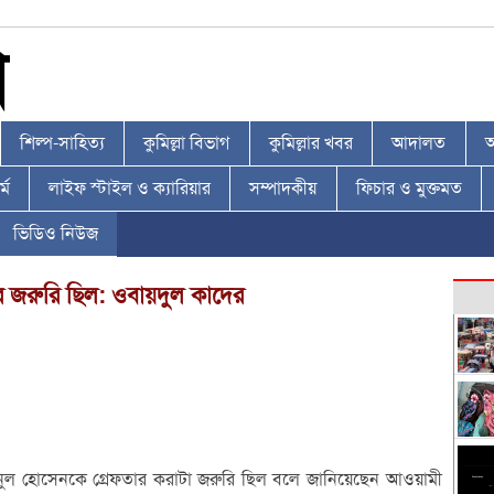
শিল্প-সাহিত্য
কুমিল্লা বিভাগ
কুমিল্লার খবর
আদালত
আ
্ম
লাইফ স্টাইল ও ক্যারিয়ার
সম্পাদকীয়
ফিচার ও মুক্তমত
ভিডিও নিউজ
র জরুরি ছিল: ওবায়দুল কাদের
 মইনুল হোসেনকে গ্রেফতার করাটা জরুরি ছিল বলে জানিয়েছেন আওয়ামী