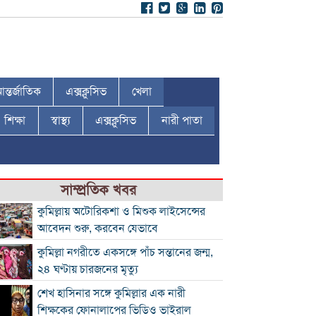
ন্তর্জাতিক
এক্সক্লুসিভ
খেলা
শিক্ষা
স্বাস্থ্য
এক্সক্লুসিভ
নারী পাতা
সাম্প্রতিক খবর
কুমিল্লায় অটোরিকশা ও মিশুক লাইসেন্সের
আবেদন শুরু, করবেন যেভাবে
কুমিল্লা নগরীতে একসঙ্গে পাঁচ সন্তানের জন্ম,
২৪ ঘণ্টায় চারজনের মৃত্যু
শেখ হাসিনার সঙ্গে কুমিল্লার এক নারী
শিক্ষকের ফোনালাপের ভিডিও ভাইরাল