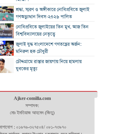
শ্রদ্ধা, স্মরণ ও অঙ্গীকারে নোবিপ্রবিতে জুলাই
গণঅভ্যুত্থান দিবস-২০২৬ পালিত
নোবিপ্রবিতে জুলাইয়ের তিন মুখ, আজ তিন
বিশ্ববিদ্যালয়ের নেতৃত্বে
জুলাই যুদ্ধ বাংলাদেশে গণতন্ত্রের অর্জন:
মনিরুল হক চৌধুরী
চৌদ্দগ্রামে রাস্তার জায়গায় নিয়ে হামলায়
যুবকের মৃত্যু
কুমিল্লায় জুলাই গণঅভ্যুত্থান দিবস পালিত
কুমিল্লায় শ্বশুরবাড়িতে নাস্তা না দেওয়া নিয়ে
Ajker-comilla.com
বিরোধ, অন্তঃসত্ত্বা মেয়ের বাবাকে হত্যার
সম্পাদক:
অভিযোগ
মোঃ ইমতিয়াজ আহমেদ (জিতু)
চৌদ্দগ্রামে জুলাই গণঅভ্যুত্থান দিবসে
আলোচনা সভা ও জুলাই যোদ্ধাদের সংবর্ধনা
োগাযোগ : ০১৬৭৬-৩২৭৫০৪/ ০৮১-৭৩৯৭০