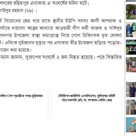
সদরের রহিমপুর এলাকায় এ সংঘর্ষের ঘটনা ঘটে।
।
সাইদুর রহমান (২৬)
ূর্ব বিরোধের জের ধরে রাতে স্থানীয় ইউপি সদস্য আলী আশরাফ ও
পর্যায়ে ধারালো অস্ত্রের আঘাতে আওয়ামী লীগ কর্মী ফারুক ও সাঈদুর
াদনগর উপজেলা স্বাস্থ্য কমপ্লেক্সে নিয়ে গেলে চিকিৎসক মৃত ঘোষণা
। এদিকে দুইজনের মৃত্যুর পর এলাকায় তীব্র উত্তেজনা ছড়িয়ে পড়েছে।
োতায়েন করা হয়েছে।
জামান জানান, দুগ্রুপের সংঘর্ষে ২ জন নিহত হয়েছে। পরে বিস্তারিত
 দক্ষিণে নৈশ প্রহরীকে গলায় ছুরিকাঘাত
টেলিভিশন জার্নালিস্ট এসোসিয়েশন, কুমিল্লার কমিটি
গঠন:সভাপতি-রনি, সা. সম্পাদক-সেলিম রেজা