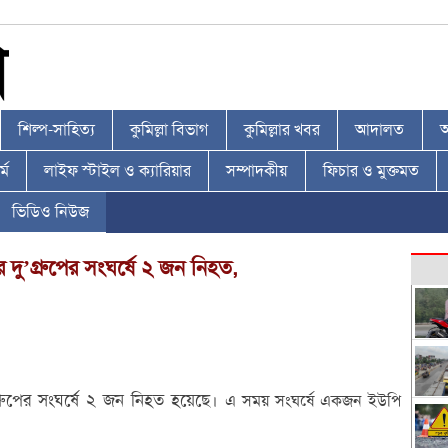
শিল্প-সাহিত্য
কুমিল্লা বিভাগ
কুমিল্লার খবর
আদালত
আ
্ম
লাইফ স্টাইল ও ক্যারিয়ার
সম্পাদকীয়
ফিচার ও মুক্তমত
ভিডিও নিউজ
দু’গ্রুপের সংঘর্ষে ২ জন নিহত,
্রুপের সংঘর্ষে ২ জন নিহত হয়েছে।
এ সময় সংঘর্ষে একজন ইউপি