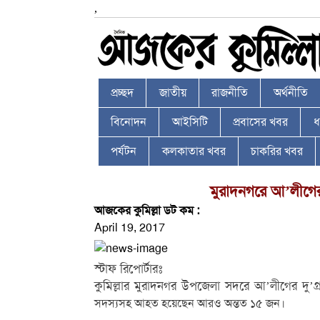
,
প্রচ্ছদ
জাতীয়
রাজনীতি
অর্থনীতি
বিনোদন
আইসিটি
প্রবাসের খবর
ধর
পর্যটন
কলকাতার খবর
চাকরির খবর
মুরাদনগরে আ’লীগের 
আজকের কুমিল্লা ডট কম :
April 19, 2017
স্টাফ রিপোর্টারঃ
কুমিল্লার মুরাদনগর উপজেলা সদরে আ’লীগের দু’গ
সদস্যসহ আহত হয়েছেন আরও অন্তত ১৫ জন।