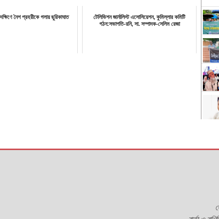
 দক্ষিণে নৈশ প্রহরীকে গলায় ছুরিকাঘাত
টেলিভিশন জার্নালিস্ট এসোসিয়েশন, কুমিল্লার কমিটি
গঠন:সভাপতি-রনি, সা. সম্পাদক-সেলিম রেজা
য