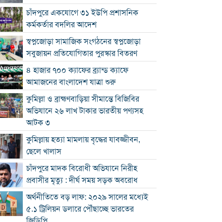
চাঁদপুরে একযোগে ৩১ ইউপি প্রশাসনিক
কর্মকর্তার বদলির আদেশ
স্বপ্নজোড়া সামাজিক সংগঠনের স্বপ্নজোড়া
সবুজায়ন প্রতিযোগিতার পুরস্কার বিতরণ
৪ হাজার ৭০০ ক্যাফের ব্র্যান্ড ক্যাফে
আমাজনের বাংলাদেশ যাত্রা শুরু
কুমিল্লা ও ব্রাহ্মণবাড়িয়া সীমান্তে বিজিবির
অভিযানে ২৬ লাখ টাকার ভারতীয় পণ্যসহ
আটক ৩
কুমিল্লায় হত্যা মামলায় বৃদ্ধের যাবজ্জীবন,
ছেলে খালাস
চাঁদপুরে মাদক বিরোধী অভিযানে নিরীহ
প্রবাসীর মৃত্যু : দীর্ঘ সময় সড়ক অবরোধ
অর্থনীতিতে বড় লাফ: ২০২৯ সালের মধ্যেই
৫.১ ট্রিলিয়ন ডলারে পৌঁছাচ্ছে ভারতের
জিডিপি