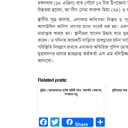
মঙ্গলবার (১৮ এপ্রিল) রাত পৌণে ১২ টায় উপজেলা 
নিহতরা হলেন, আ’লীগ নেতা ফারুক মিয়া (২৮) ও
স্থানীয় সূত্র জানায়,
এলাকায় আধিপত্য বিস্তার ও প
আলাউদ্দিন আনিস গ্রুপের মধ্যে সংঘর্ষ শুরু হয়। এক
মারাত্মক আহত হন। স্থানীয়রা তাদের উদ্ধার করে মুর
করেন।’এ ঘটনায় কয়েকটি বাড়িতে ভাঙ্গচুরের ঘটনা ঘটে
পরিস্থিতি নিয়ন্ত্রণে রাখতে এলাকায় অতিরিক্ত পুলিশ ম
মুরাদনগর থানার ভারপ্রাপ্ত কর্মকর্তা এস এম বদিউজ্
জানাবো।
Related posts:
বুড়িচং প্রেসক্লাবের পূর্ণাঙ্গ কমিটি গঠন: সভাপতি খোরশেদ,
কুমিল্লার সদর
সম্পাদক বাবু
Facebook
Twitter
Share
Share