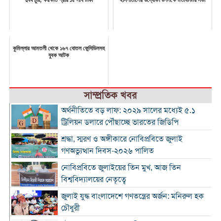
দুর্ধর্ষ চুরি, ক্ষয়ক্ষতি প্রায় ১৫ লাখ টাকা
হাসপাতালের উদ্বোধন উপলক্ষে মতবিনিময় সভা
কুমিল্লার আমতলী থেকে ১৬৭ বোতল ফেন্সিডিলসহ
যুবক আটক
সাম্প্রতিক খবর
অর্থনীতিতে বড় লাফ: ২০২৯ সালের মধ্যেই ৫.১
ট্রিলিয়ন ডলারে পৌঁছাচ্ছে ভারতের জিডিপি
শ্রদ্ধা, স্মরণ ও অঙ্গীকারে নোবিপ্রবিতে জুলাই
গণঅভ্যুত্থান দিবস-২০২৬ পালিত
নোবিপ্রবিতে জুলাইয়ের তিন মুখ, আজ তিন
বিশ্ববিদ্যালয়ের নেতৃত্বে
জুলাই যুদ্ধ বাংলাদেশে গণতন্ত্রের অর্জন: মনিরুল হক
চৌধুরী