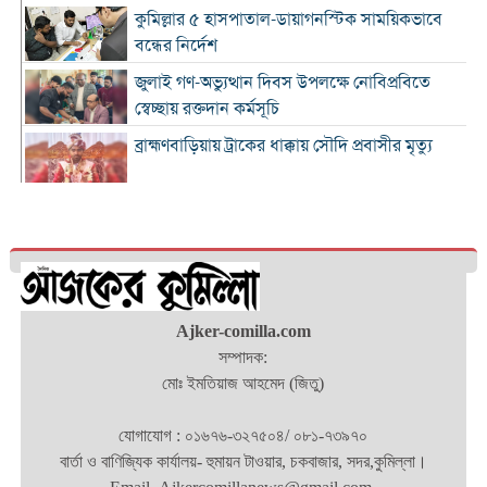
কুমিল্লার ৫ হাসপাতাল-ডায়াগনস্টিক সাময়িকভাবে
বন্ধের নির্দেশ
জুলাই গণ-অভ্যুত্থান দিবস উপলক্ষে নোবিপ্রবিতে
স্বেচ্ছায় রক্তদান কর্মসূচি
ব্রাহ্মণবাড়িয়ায় ট্রাকের ধাক্কায় সৌদি প্রবাসীর মৃত্যু
সন্ধ্যার মধ্যে কুমিল্লাসহ ১৪ জেলায় ঝোড়ো হাওয়াসহ
বৃষ্টির সম্ভাবনা
দাউদকান্দিতে পুলিশের অভিযানে গ্রেপ্তার ৩
কুমিল্লায় বিপুল মাদক ধ্বংস, দুই মাসে ২৫টি
Ajker-comilla.com
পুশইনের চেষ্টা প্রতিহত করেছে বিজিবি
সম্পাদক:
মোঃ ইমতিয়াজ আহমেদ (জিতু)
১১ প্রতিষ্ঠানে নেতৃত্ব বদল, প্রশাসন সংস্কারের বার্তা
যোগাযোগ : ০১৬৭৬-৩২৭৫০৪/ ০৮১-৭৩৯৭০
মার্শাল আর্ট ক্লাব কাপ প্রতিযোগিতায় কুমিল্লা হাই স্কুল
বার্তা ও বাণিজ্যিক কার্যালয়- হুমায়ন টাওয়ার, চকবাজার, সদর,কুমিল্লা।
শিক্ষার্থীদের স্বর্ণপদক অর্জন